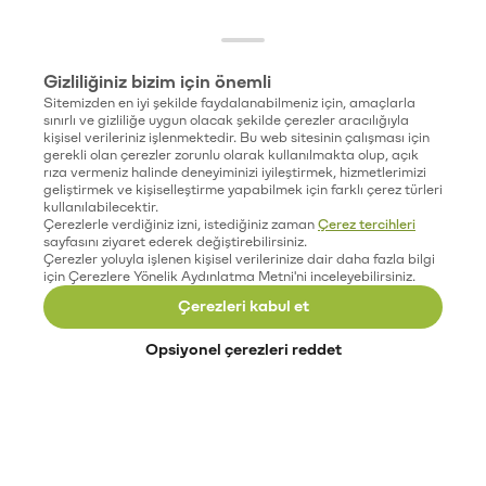
Gizliliğiniz bizim için önemli
Sitemizden en iyi şekilde faydalanabilmeniz için, amaçlarla
sınırlı ve gizliliğe uygun olacak şekilde çerezler aracılığıyla
kişisel verileriniz işlenmektedir. Bu web sitesinin çalışması için
gerekli olan çerezler zorunlu olarak kullanılmakta olup, açık
rıza vermeniz halinde deneyiminizi iyileştirmek, hizmetlerimizi
geliştirmek ve kişiselleştirme yapabilmek için farklı çerez türleri
kullanılabilecektir.
Çerezlerle verdiğiniz izni, istediğiniz zaman
Çerez tercihleri
sayfasını ziyaret ederek değiştirebilirsiniz.
Çerezler yoluyla işlenen kişisel verilerinize dair daha fazla bilgi
için Çerezlere Yönelik Aydınlatma Metni'ni inceleyebilirsiniz.
Çerezleri kabul et
Opsiyonel çerezleri reddet