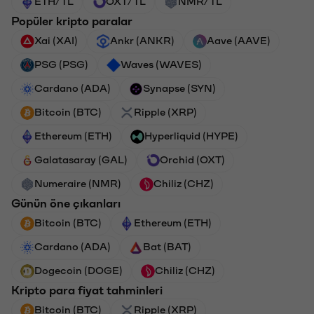
ETH/TL
OXT/TL
NMR/TL
Popüler kripto paralar
Xai (XAI)
Ankr (ANKR)
Aave (AAVE)
PSG (PSG)
Waves (WAVES)
Cardano (ADA)
Synapse (SYN)
Bitcoin (BTC)
Ripple (XRP)
Ethereum (ETH)
Hyperliquid (HYPE)
Galatasaray (GAL)
Orchid (OXT)
Numeraire (NMR)
Chiliz (CHZ)
Günün öne çıkanları
Bitcoin (BTC)
Ethereum (ETH)
Cardano (ADA)
Bat (BAT)
Dogecoin (DOGE)
Chiliz (CHZ)
Kripto para fiyat tahminleri
Bitcoin (BTC)
Ripple (XRP)