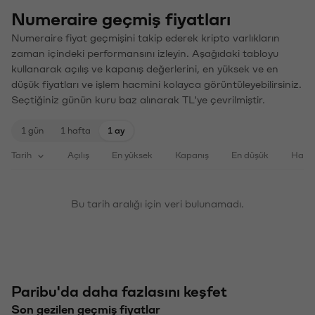
Numeraire geçmiş fiyatları
Numeraire fiyat geçmişini takip ederek kripto varlıkların
zaman içindeki performansını izleyin. Aşağıdaki tabloyu
kullanarak açılış ve kapanış değerlerini, en yüksek ve en
düşük fiyatları ve işlem hacmini kolayca görüntüleyebilirsiniz.
Seçtiğiniz günün kuru baz alınarak TL'ye çevrilmiştir.
1 gün
1 hafta
1 ay
Tarih
Açılış
En yüksek
Kapanış
En düşük
Haci
Bu tarih aralığı için veri bulunamadı.
Paribu'da daha fazlasını keşfet
Son gezilen geçmiş fiyatlar