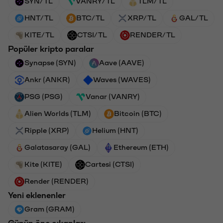
SYN/TL
VANRY/TL
TLM/TL
HNT/TL
BTC/TL
XRP/TL
GAL/TL
KITE/TL
CTSI/TL
RENDER/TL
Popüler kripto paralar
Synapse (SYN)
Aave (AAVE)
Ankr (ANKR)
Waves (WAVES)
PSG (PSG)
Vanar (VANRY)
Alien Worlds (TLM)
Bitcoin (BTC)
Ripple (XRP)
Helium (HNT)
Galatasaray (GAL)
Ethereum (ETH)
Kite (KITE)
Cartesi (CTSI)
Render (RENDER)
Yeni eklenenler
Gram (GRAM)