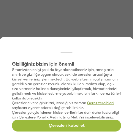
Gizliliğiniz bizim için önemli
Sitemizden en iyi şekilde faydalanabilmeniz için, amaçlarla
sınırlı ve gizliliğe uygun olacak şekilde çerezler aracılığıyla
kişisel verileriniz işlenmektedir. Bu web sitesinin çalışması için
gerekli olan çerezler zorunlu olarak kullanılmakta olup, açık
rıza vermeniz halinde deneyiminizi iyileştirmek, hizmetlerimizi
geliştirmek ve kişiselleştirme yapabilmek için farklı çerez türleri
kullanılabilecektir.
Çerezlerle verdiğiniz izni, istediğiniz zaman
Çerez tercihleri
sayfasını ziyaret ederek değiştirebilirsiniz.
Çerezler yoluyla işlenen kişisel verilerinize dair daha fazla bilgi
için Çerezlere Yönelik Aydınlatma Metni'ni inceleyebilirsiniz.
Çerezleri kabul et