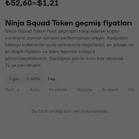
₺52,60
≈
$1,21
Ninja Squad Token geçmiş fiyatları
Ninja Squad Token fiyat geçmişini takip ederek kripto
varlıkların zaman içindeki performansını izleyin. Aşağıdaki
tabloyu kullanarak açılış ve kapanış değerlerini, en yüksek ve
en düşük fiyatları ve işlem hacmini kolayca
görüntüleyebilirsiniz. Seçtiğiniz günün kuru baz alınarak
TL'ye çevrilmiştir.
1 gün
1 hafta
1 ay
Tarih
Açılış
En yüksek
Kapanış
En düşük
Haci
Bu tarih aralığı için veri bulunamadı.