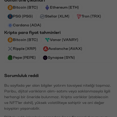
Günün öne çıkanları
Bitcoin (BTC)
Ethereum (ETH)
PSG (PSG)
Stellar (XLM)
Tron (TRX)
Cardano (ADA)
Kripto para fiyat tahminleri
Bitcoin (BTC)
Vanar (VANRY)
Ripple (XRP)
Avalanche (AVAX)
Pepe (PEPE)
Synapse (SYN)
Sorumluluk reddi
Bu sayfada yer alan bilgiler yatırım tavsiyesi niteliği taşımaz.
Paribu, dijital varlıkların alım-satımı veya saklanmasıyla ilgili
herhangi bir öneride bulunmaz. Kripto varlıklar (stablecoin
ve NFT'ler dahil), yüksek volatiliteye sahiptir ve ani değer
kayıpları yaşanabilir.