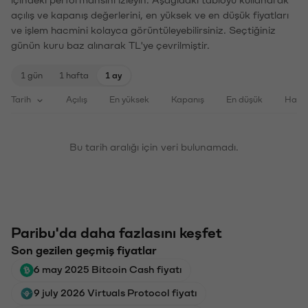
açılış ve kapanış değerlerini, en yüksek ve en düşük fiyatları
ve işlem hacmini kolayca görüntüleyebilirsiniz. Seçtiğiniz
günün kuru baz alınarak TL'ye çevrilmiştir.
1 gün
1 hafta
1 ay
Tarih
Açılış
En yüksek
Kapanış
En düşük
Haci
Bu tarih aralığı için veri bulunamadı.
Paribu'da daha fazlasını keşfet
Son gezilen geçmiş fiyatlar
6 may 2025 Bitcoin Cash fiyatı
9 july 2026 Virtuals Protocol fiyatı