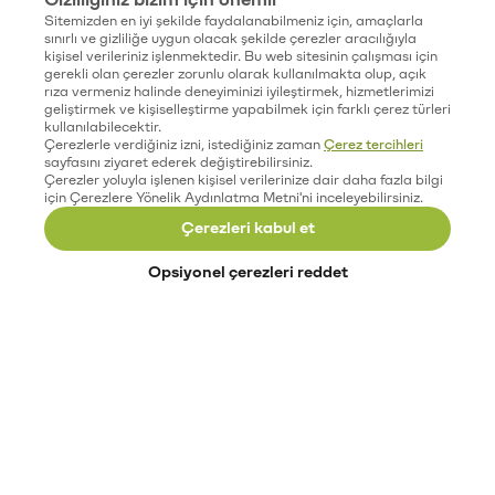
Sitemizden en iyi şekilde faydalanabilmeniz için, amaçlarla
sınırlı ve gizliliğe uygun olacak şekilde çerezler aracılığıyla
kişisel verileriniz işlenmektedir. Bu web sitesinin çalışması için
gerekli olan çerezler zorunlu olarak kullanılmakta olup, açık
rıza vermeniz halinde deneyiminizi iyileştirmek, hizmetlerimizi
geliştirmek ve kişiselleştirme yapabilmek için farklı çerez türleri
kullanılabilecektir.
Çerezlerle verdiğiniz izni, istediğiniz zaman
Çerez tercihleri
sayfasını ziyaret ederek değiştirebilirsiniz.
Çerezler yoluyla işlenen kişisel verilerinize dair daha fazla bilgi
için Çerezlere Yönelik Aydınlatma Metni'ni inceleyebilirsiniz.
Çerezleri kabul et
Opsiyonel çerezleri reddet
Paribu’yu keşfet
Eğitimler
Etkinlikler
Açık pozisyonlar