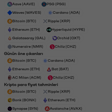
Aave (AAVE)
PSG (PSG)
Waves (WAVES)
Cardano (ADA)
Bitcoin (BTC)
Ripple (XRP)
Ethereum (ETH)
Hyperliquid (HYPE)
Galatasaray (GAL)
Orchid (OXT)
Numeraire (NMR)
Chiliz (CHZ)
Günün öne çıkanları
Bitcoin (BTC)
Cardano (ADA)
Ethereum (ETH)
Bat (BAT)
AC Milan (ACM)
Chiliz (CHZ)
Kripto para fiyat tahminleri
Bitcoin (BTC)
Ripple (XRP)
Bonk (BONK)
Ethereum (ETH)
Synapse (SYN)
Avalanche (AVAX)