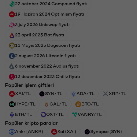
22 october 2024 Compound fiyatı
19 Haziran 2024 Optimism fiyatı
3 july 2026 Uniswap fiyatı
23 april 2023 Bat fiyatı
11 Mayıs 2025 Dogecoin fiyatı
2 august 2026 Litecoin fiyatı
6 november 2022 Audius fiyatı
13 december 2023 Chiliz fiyatı
Popüler işlem çiftleri
XAI/TL
SYN/TL
ADA/TL
XRP/TL
HYPE/TL
GAL/TL
BTC/TL
ETH/TL
OXT/TL
VANRY/TL
Popüler kripto paralar
Ankr (ANKR)
Xai (XAI)
Synapse (SYN)