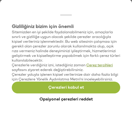
Gizliliğiniz bizim için önemli
Sitemizden en iyi şekilde faydalanabilmeniz için, amaçlarla
sınırlı ve gizliliğe uygun olacak şekilde çerezler aracılığıyla
kişisel verileriniz işlenmektedir. Bu web sitesinin çalışması için
gerekli olan çerezler zorunlu olarak kullanılmakta olup, açık
rıza vermeniz halinde deneyiminizi iyileştirmek, hizmetlerimizi
geliştirmek ve kişiselleştirme yapabilmek için farklı çerez türleri
kullanılabilecektir.
Çerezlerle verdiğiniz izni, istediğiniz zaman
Çerez tercihleri
sayfasını ziyaret ederek değiştirebilirsiniz.
Çerezler yoluyla işlenen kişisel verilerinize dair daha fazla bilgi
için Çerezlere Yönelik Aydınlatma Metni'ni inceleyebilirsiniz.
Çerezleri kabul et
Opsiyonel çerezleri reddet