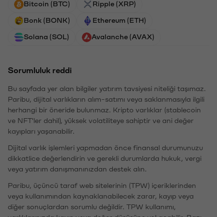
Bitcoin (BTC)
Ripple (XRP)
Bonk (BONK)
Ethereum (ETH)
Solana (SOL)
Avalanche (AVAX)
Sorumluluk reddi
Bu sayfada yer alan bilgiler yatırım tavsiyesi niteliği taşımaz.
Paribu, dijital varlıkların alım-satımı veya saklanmasıyla ilgili
herhangi bir öneride bulunmaz. Kripto varlıklar (stablecoin
ve NFT'ler dahil), yüksek volatiliteye sahiptir ve ani değer
kayıpları yaşanabilir.
Dijital varlık işlemleri yapmadan önce finansal durumunuzu
dikkatlice değerlendirin ve gerekli durumlarda hukuk, vergi
veya yatırım danışmanınızdan destek alın.
Paribu, üçüncü taraf web sitelerinin (TPW) içeriklerinden
veya kullanımından kaynaklanabilecek zarar, kayıp veya
diğer sonuçlardan sorumlu değildir. TPW kullanımı,
varlıklarınızda kayıp veya değer düşüşüne yol açabilir. Bazı