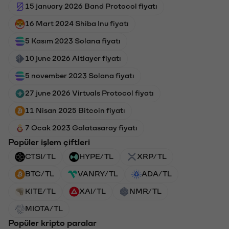
15 january 2026 Band Protocol fiyatı
16 Mart 2024 Shiba Inu fiyatı
5 Kasım 2023 Solana fiyatı
10 june 2026 Altlayer fiyatı
5 november 2023 Solana fiyatı
27 june 2026 Virtuals Protocol fiyatı
11 Nisan 2025 Bitcoin fiyatı
7 Ocak 2023 Galatasaray fiyatı
Popüler işlem çiftleri
CTSI/TL
HYPE/TL
XRP/TL
BTC/TL
VANRY/TL
ADA/TL
KITE/TL
XAI/TL
NMR/TL
MIOTA/TL
Popüler kripto paralar