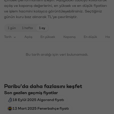
açılış ve kapanış değerlerini, en yüksek ve en düşük fiyatları
ve işlem hacmini kolayca görüntüleyebilirsiniz. Seçtiğiniz
günün kuru baz alınarak TL'ye çevrilmiştir.
1 gün
1 hafta
1 ay
Tarih
Açılış
En yüksek
Kapanış
En düşük
Haci
Bu tarih aralığı için veri bulunamadı.
Paribu'da daha fazlasını keşfet
Son gezilen geçmiş fiyatlar
18 Eylül 2025 Algorand fiyatı
13 Mart 2025 Fenerbahçe fiyatı