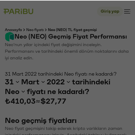
Giriş yap
Anasayfa
Neo fiyatı
Neo (NEO) TL fiyat geçmişi
Neo (NEO) Geçmiş Fiyat Performansı
Neo'nun yıllar içindeki fiyat değişimini inceleyin.
Performansını ve tarihindeki önemli dönüm noktalarını daha
iyi analiz edin.
31 Mart 2022 tarihindeki Neo fiyatı ne kadardı?
31
Mart
2022
tarihindeki
Neo
fiyatı ne kadardı?
₺410,03
≈
$27,77
Neo geçmiş fiyatları
Neo fiyat geçmişini takip ederek kripto varlıkların zaman
içindeki performansını izleyin. Aşağıdaki tabloyu kullanarak