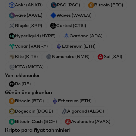
Ankr (ANKR)
PSG (PSG)
Bitcoin (BTC)
Aave (AAVE)
Waves (WAVES)
Ripple (XRP)
Cartesi (CTSI)
Hyperliquid (HYPE)
Cardano (ADA)
Vanar (VANRY)
Ethereum (ETH)
Kite (KITE)
Numeraire (NMR)
Xai (XAI)
IOTA (MIOTA)
Yeni eklenenler
Re (RE)
Günün öne çıkanları
Bitcoin (BTC)
Ethereum (ETH)
Dogecoin (DOGE)
Algorand (ALGO)
Bitcoin Cash (BCH)
Avalanche (AVAX)
Kripto para fiyat tahminleri