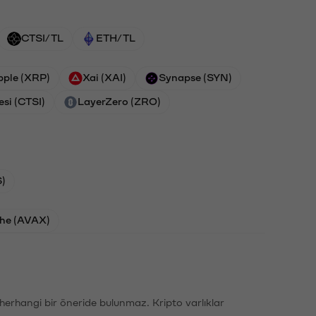
CTSI/TL
ETH/TL
pple (XRP)
Xai (XAI)
Synapse (SYN)
esi (CTSI)
LayerZero (ZRO)
)
he (AVAX)
li herhangi bir öneride bulunmaz. Kripto varlıklar