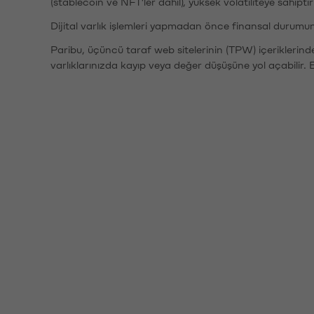
(stablecoin ve NFT'ler dahil), yüksek volatiliteye sahipti
Dijital varlık işlemleri yapmadan önce finansal durumu
Paribu, üçüncü taraf web sitelerinin (TPW) içeriklerin
varlıklarınızda kayıp veya değer düşüşüne yol açabilir. 