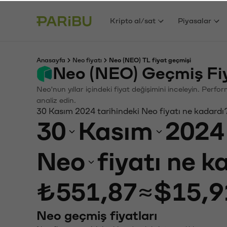
Kripto al/sat
Piyasalar
Anasayfa
Neo fiyatı
Neo (NEO) TL fiyat geçmişi
Neo (NEO) Geçmiş Fi
Neo'nun yıllar içindeki fiyat değişimini inceleyin. Perf
analiz edin.
30 Kasım 2024 tarihindeki Neo fiyatı ne kadardı
30
Kasım
2024
Neo
fiyatı ne 
₺551,87
≈
$15,9
Neo geçmiş fiyatları