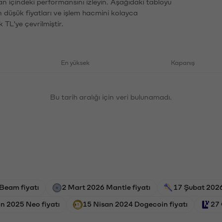
an içindeki performansını izleyin. Aşağıdaki tabloyu
n düşük fiyatları ve işlem hacmini kolayca
 TL'ye çevrilmiştir.
En yüksek
Kapanış
Bu tarih aralığı için veri bulunamadı.
Beam fiyatı
2 Mart 2026 Mantle fiyatı
17 Şubat 2026 
n 2025 Neo fiyatı
15 Nisan 2024 Dogecoin fiyatı
27 