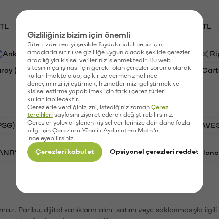
TL
HNT/TL
BTC/TL
GAL/TL
OXT/TL
Gizliliğiniz bizim için önemli
Sitemizden en iyi şekilde faydalanabilmeniz için,
amaçlarla sınırlı ve gizliliğe uygun olacak şekilde çerezler
Ankr (ANKR)
Waves (WAVES)
PSG (PSG)
Ri
aracılığıyla kişisel verileriniz işlenmektedir. Bu web
sitesinin çalışması için gerekli olan çerezler zorunlu olarak
aray (GAL)
Ethereum (ETH)
Orchid (OXT)
Cart
kullanılmakta olup, açık rıza vermeniz halinde
deneyiminizi iyileştirmek, hizmetlerimizi geliştirmek ve
kişiselleştirme yapabilmek için farklı çerez türleri
kullanılabilecektir.
Çerezlerle verdiğiniz izni, istediğiniz zaman
Çerez
tercihleri
sayfasını ziyaret ederek değiştirebilirsiniz.
Çerezler yoluyla işlenen kişisel verilerinize dair daha fazla
PSG)
Bitcoin (BTC)
Tron (TRX)
Waves (WAVES
bilgi için Çerezlere Yönelik Aydınlatma Metni'ni
inceleyebilirsiniz.
Çerezleri kabul et
Opsiyonel çerezleri reddet
VANRY)
Bonk (BONK)
Ethereum (ETH)
Avalanc
şımaz. Paribu, dijital varlıkların alım-satımı veya saklanmasıyla ilgi