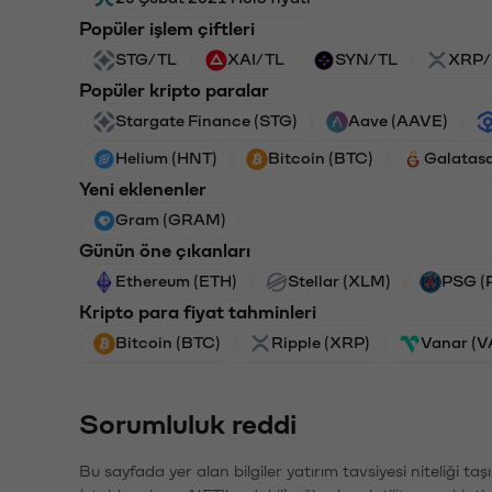
Popüler işlem çiftleri
STG/TL
XAI/TL
SYN/TL
XRP/
Popüler kripto paralar
Stargate Finance (STG)
Aave (AAVE)
Helium (HNT)
Bitcoin (BTC)
Galatas
Yeni eklenenler
Gram (GRAM)
Günün öne çıkanları
Ethereum (ETH)
Stellar (XLM)
PSG (
Kripto para fiyat tahminleri
Bitcoin (BTC)
Ripple (XRP)
Vanar (
Sorumluluk reddi
Bu sayfada yer alan bilgiler yatırım tavsiyesi niteliği ta