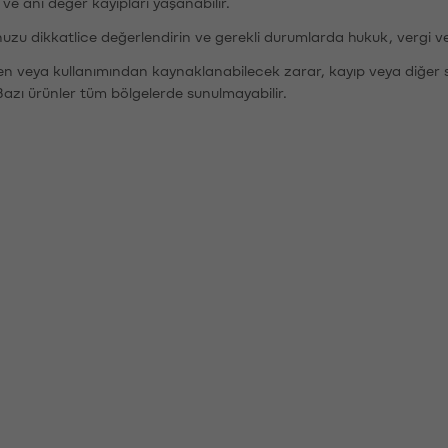
r ve ani değer kayıpları yaşanabilir.
nuzu dikkatlice değerlendirin ve gerekli durumlarda hukuk, vergi v
den veya kullanımından kaynaklanabilecek zarar, kayıp veya diğer 
Bazı ürünler tüm bölgelerde sunulmayabilir.