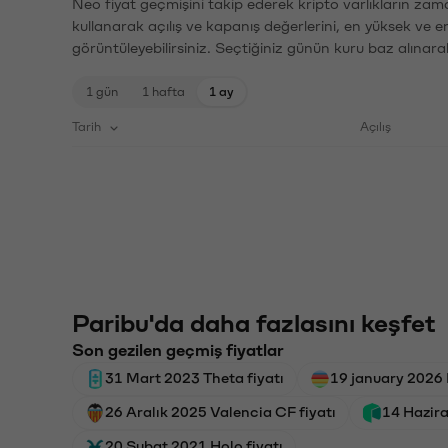
Neo fiyat geçmişini takip ederek kripto varlıkların zam
kullanarak açılış ve kapanış değerlerini, en yüksek ve e
görüntüleyebilirsiniz. Seçtiğiniz günün kuru baz alınarak
1 gün
1 hafta
1 ay
Tarih
Açılış
Paribu'da daha fazlasını keşfet
Son gezilen geçmiş fiyatlar
31 Mart 2023 Theta fiyatı
19 january 2026 
26 Aralık 2025 Valencia CF fiyatı
14 Hazira
20 Şubat 2021 Holo fiyatı