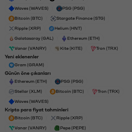
Waves (WAVES)
PSG (PSG)
Bitcoin (BTC)
Stargate Finance (STG)
Ripple (XRP)
Helium (HNT)
Galatasaray (GAL)
Ethereum (ETH)
Vanar (VANRY)
Kite (KITE)
Tron (TRX)
Yeni eklenenler
Gram (GRAM)
Günün öne çıkanları
Ethereum (ETH)
PSG (PSG)
Stellar (XLM)
Bitcoin (BTC)
Tron (TRX)
Waves (WAVES)
Kripto para fiyat tahminleri
Bitcoin (BTC)
Ripple (XRP)
Vanar (VANRY)
Pepe (PEPE)