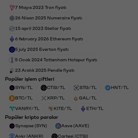
7 Mayıs 2023 Tron fiyatı
26 Nisan 2025 Numeraire fiyatı
15 april 2023 Stellar fiyatı
6 february 2026 Ethereum fiyatı
5 july 2025 Everton fiyatı
5 Ocak 2024 Tottenham Hotspur fiyatı
23 Aralık 2025 Pendle fiyatı
Popüler işlem çiftleri
SYN/TL
CTSI/TL
STG/TL
HNT/TL
BTC/TL
XRP/TL
GAL/TL
VANRY/TL
KITE/TL
ETH/TL
Popüler kripto paralar
Synapse (SYN)
Aave (AAVE)
Ankr (ANKR)
Cartesi (CTSI)