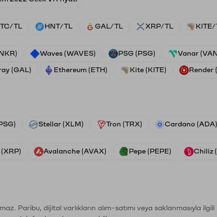
TC/TL
HNT/TL
GAL/TL
XRP/TL
KITE/
ANKR)
Waves (WAVES)
PSG (PSG)
Vanar (VA
ray (GAL)
Ethereum (ETH)
Kite (KITE)
Render
PSG)
Stellar (XLM)
Tron (TRX)
Cardano (ADA
 (XRP)
Avalanche (AVAX)
Pepe (PEPE)
Chiliz
şımaz. Paribu, dijital varlıkların alım-satımı veya saklanmasıyla ilgi