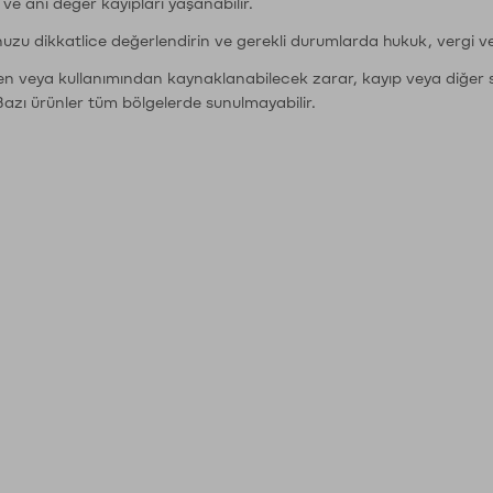
r ve ani değer kayıpları yaşanabilir.
nuzu dikkatlice değerlendirin ve gerekli durumlarda hukuk, vergi v
den veya kullanımından kaynaklanabilecek zarar, kayıp veya diğer 
Bazı ürünler tüm bölgelerde sunulmayabilir.