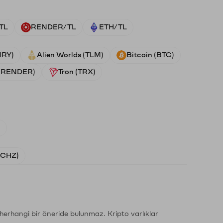
TL
RENDER/TL
ETH/TL
NRY)
Alien Worlds (TLM)
Bitcoin (BTC)
 (RENDER)
Tron (TRX)
)
 (CHZ)
li herhangi bir öneride bulunmaz. Kripto varlıklar