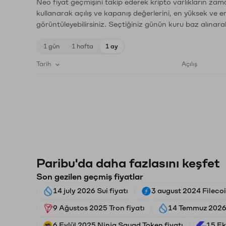
Neo fiyat geçmişini takip ederek kripto varlıkların zam
kullanarak açılış ve kapanış değerlerini, en yüksek ve e
görüntüleyebilirsiniz. Seçtiğiniz günün kuru baz alınarak
1 gün
1 hafta
1 ay
Tarih
Açılış
Paribu'da daha fazlasını keşfet
Son gezilen geçmiş fiyatlar
14 july 2026 Sui fiyatı
3 august 2024 Filecoi
9 Ağustos 2025 Tron fiyatı
14 Temmuz 2026 
6 Eylül 2025 Ninja Squad Token fiyatı
15 Ek