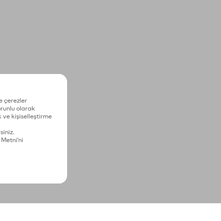
e çerezler
zorunlu olarak
 ve kişiselleştirme
siniz.
 Metni'ni