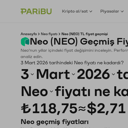
Kripto al/sat
Piyasalar
Anasayfa
Neo fiyatı
Neo (NEO) TL fiyat geçmişi
Neo (NEO) Geçmiş Fi
Neo'nun yıllar içindeki fiyat değişimini inceleyin. Perf
analiz edin.
3 Mart 2026 tarihindeki Neo fiyatı ne kadardı?
3
Mart
2026
t
Neo
fiyatı ne 
₺118,75
≈
$2,71
Neo geçmiş fiyatları