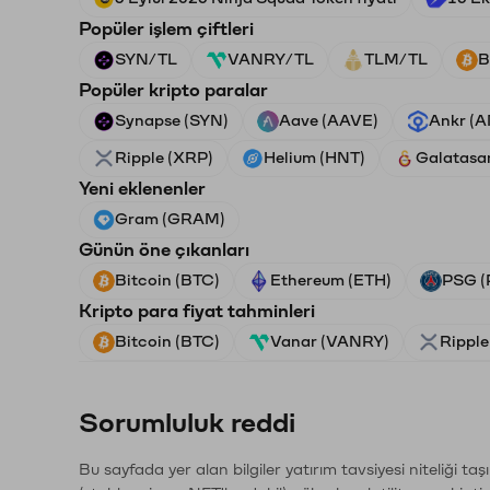
Popüler işlem çiftleri
SYN/TL
VANRY/TL
TLM/TL
B
Popüler kripto paralar
Synapse (SYN)
Aave (AAVE)
Ankr (
Ripple (XRP)
Helium (HNT)
Galatasa
Yeni eklenenler
Gram (GRAM)
Günün öne çıkanları
Bitcoin (BTC)
Ethereum (ETH)
PSG (
Kripto para fiyat tahminleri
Bitcoin (BTC)
Vanar (VANRY)
Ripple
Sorumluluk reddi
Bu sayfada yer alan bilgiler yatırım tavsiyesi niteliği ta