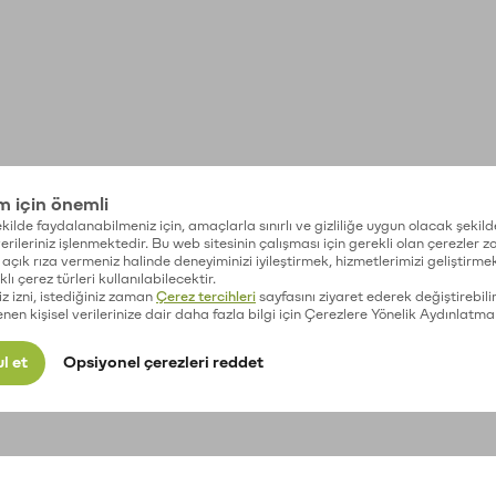
im için önemli
kilde faydalanabilmeniz için, amaçlarla sınırlı ve gizliliğe uygun olacak şekild
 verileriniz işlenmektedir. Bu web sitesinin çalışması için gerekli olan çerezler 
açık rıza vermeniz halinde deneyiminizi iyileştirmek, hizmetlerimizi geliştirmek
lı çerez türleri kullanılabilecektir.
iz izni, istediğiniz zaman
Çerez tercihleri
sayfasını ziyaret ederek değiştirebilir
enen kişisel verilerinize dair daha fazla bilgi için Çerezlere Yönelik Aydınlatma
l et
Opsiyonel çerezleri reddet