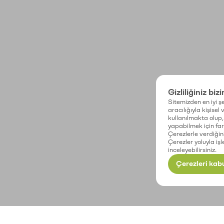
Gizliliğiniz biz
Sitemizden en iyi şe
aracılığıyla kişisel
kullanılmakta olup, 
yapabilmek için fark
Çerezlerle verdiğin
Çerezler yoluyla işl
inceleyebilirsiniz.
Çerezleri kabu