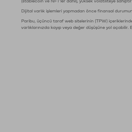
(stablecoin ve NFT'ler dahil), yüksek volatiliteye sahipti
Dijital varlık işlemleri yapmadan önce finansal durumu
Paribu, üçüncü taraf web sitelerinin (TPW) içeriklerin
varlıklarınızda kayıp veya değer düşüşüne yol açabilir. 