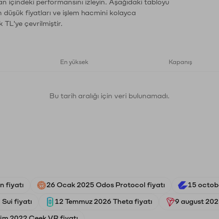
an içindeki performansını izleyin. Aşağıdaki tabloyu
n düşük fiyatları ve işlem hacmini kolayca
 TL'ye çevrilmiştir.
En yüksek
Kapanış
Bu tarih aralığı için veri bulunamadı.
n fiyatı
26 Ocak 2025 Odos Protocol fiyatı
15 octob
Sui fiyatı
12 Temmuz 2026 Theta fiyatı
9 august 2025
im 2022 Ceek VR fiyatı