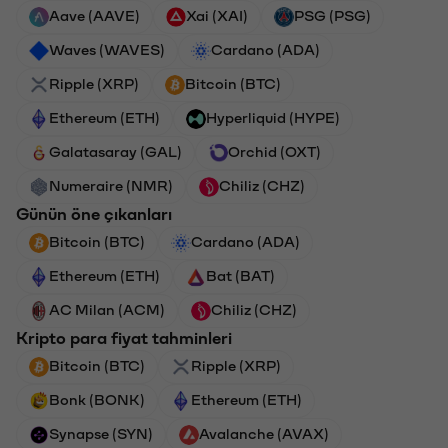
Aave (AAVE)
Xai (XAI)
PSG (PSG)
Waves (WAVES)
Cardano (ADA)
Ripple (XRP)
Bitcoin (BTC)
Ethereum (ETH)
Hyperliquid (HYPE)
Galatasaray (GAL)
Orchid (OXT)
Numeraire (NMR)
Chiliz (CHZ)
Günün öne çıkanları
Bitcoin (BTC)
Cardano (ADA)
Ethereum (ETH)
Bat (BAT)
AC Milan (ACM)
Chiliz (CHZ)
Kripto para fiyat tahminleri
Bitcoin (BTC)
Ripple (XRP)
Bonk (BONK)
Ethereum (ETH)
Synapse (SYN)
Avalanche (AVAX)