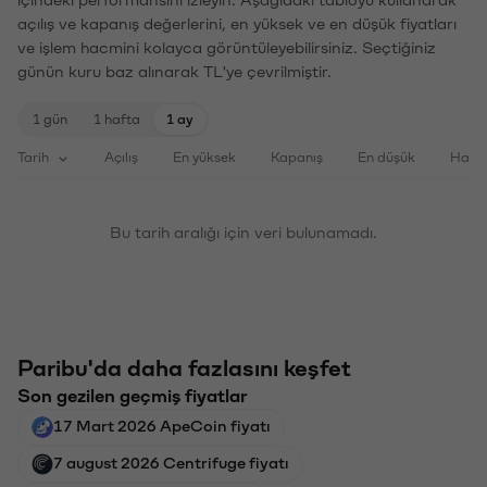
açılış ve kapanış değerlerini, en yüksek ve en düşük fiyatları
ve işlem hacmini kolayca görüntüleyebilirsiniz. Seçtiğiniz
günün kuru baz alınarak TL'ye çevrilmiştir.
1 gün
1 hafta
1 ay
Tarih
Açılış
En yüksek
Kapanış
En düşük
Haci
Bu tarih aralığı için veri bulunamadı.
Paribu'da daha fazlasını keşfet
Son gezilen geçmiş fiyatlar
17 Mart 2026 ApeCoin fiyatı
7 august 2026 Centrifuge fiyatı