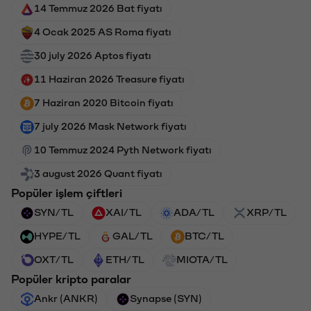
14 Temmuz 2026 Bat fiyatı
4 Ocak 2025 AS Roma fiyatı
30 july 2026 Aptos fiyatı
11 Haziran 2026 Treasure fiyatı
7 Haziran 2020 Bitcoin fiyatı
7 july 2026 Mask Network fiyatı
10 Temmuz 2024 Pyth Network fiyatı
3 august 2026 Quant fiyatı
Popüler işlem çiftleri
SYN/TL
XAI/TL
ADA/TL
XRP/TL
HYPE/TL
GAL/TL
BTC/TL
OXT/TL
ETH/TL
MIOTA/TL
Popüler kripto paralar
Ankr (ANKR)
Synapse (SYN)