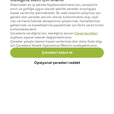
Sitemizden en iyi şekilde faydalanabilmeniz için, amaçlarla
sınırlı ve gizliliğe uygun olacak şekilde çerezler aracılığıyla
kişisel verileriniz işlenmektedir. Bu web sitesinin çalışması için
gerekli olan çerezler zorunlu olarak kullanılmakta olup, açık
rıza vermeniz halinde deneyiminizi iyileştirmek, hizmetlerimizi
geliştirmek ve kişiselleştirme yapabilmek için farklı çerez türleri
kullanılabilecektir.
Çerezlerle verdiğiniz izni, istediğiniz zaman
Çerez tercihleri
sayfasını ziyaret ederek değiştirebilirsiniz.
Çerezler yoluyla işlenen kişisel verilerinize dair daha fazla bilgi
için Çerezlere Yönelik Aydınlatma Metni'ni inceleyebilirsiniz.
Çerezleri kabul et
Opsiyonel çerezleri reddet
Paribu’yu keşfet
Eğitimler
Etkinlikler
Açık pozisyonlar