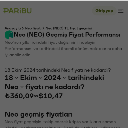
Giriş yap
Anasayfa
Neo fiyatı
Neo (NEO) TL fiyat geçmişi
Neo (NEO) Geçmiş Fiyat Performansı
Neo'nun yıllar içindeki fiyat değişimini inceleyin.
Performansını ve tarihindeki önemli dönüm noktalarını daha
iyi analiz edin.
18 Ekim 2024 tarihindeki Neo fiyatı ne kadardı?
18
Ekim
2024
tarihindeki
Neo
fiyatı ne kadardı?
₺360,09
≈
$10,47
Neo geçmiş fiyatları
Neo fiyat geçmişini takip ederek kripto varlıkların zaman
içindeki performansını izleyin. Aşağıdaki tabloyu kullanarak