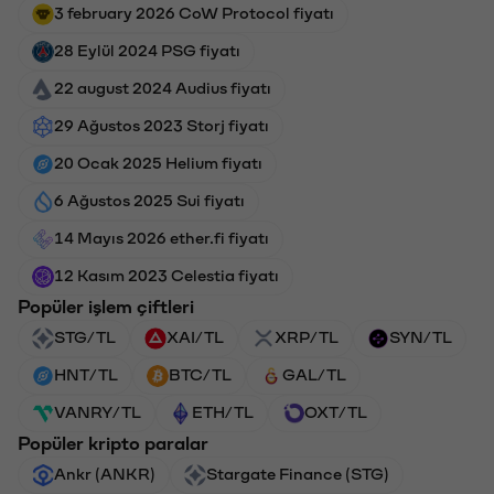
3 february 2026 CoW Protocol fiyatı
28 Eylül 2024 PSG fiyatı
22 august 2024 Audius fiyatı
29 Ağustos 2023 Storj fiyatı
20 Ocak 2025 Helium fiyatı
6 Ağustos 2025 Sui fiyatı
14 Mayıs 2026 ether.fi fiyatı
12 Kasım 2023 Celestia fiyatı
Popüler işlem çiftleri
STG/TL
XAI/TL
XRP/TL
SYN/TL
HNT/TL
BTC/TL
GAL/TL
VANRY/TL
ETH/TL
OXT/TL
Popüler kripto paralar
Ankr (ANKR)
Stargate Finance (STG)