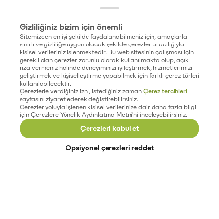
Gizliliğiniz bizim için önemli
Sitemizden en iyi şekilde faydalanabilmeniz için, amaçlarla
sınırlı ve gizliliğe uygun olacak şekilde çerezler aracılığıyla
kişisel verileriniz işlenmektedir. Bu web sitesinin çalışması için
gerekli olan çerezler zorunlu olarak kullanılmakta olup, açık
rıza vermeniz halinde deneyiminizi iyileştirmek, hizmetlerimizi
geliştirmek ve kişiselleştirme yapabilmek için farklı çerez türleri
kullanılabilecektir.
Çerezlerle verdiğiniz izni, istediğiniz zaman
Çerez tercihleri
sayfasını ziyaret ederek değiştirebilirsiniz.
Çerezler yoluyla işlenen kişisel verilerinize dair daha fazla bilgi
için Çerezlere Yönelik Aydınlatma Metni'ni inceleyebilirsiniz.
Çerezleri kabul et
Opsiyonel çerezleri reddet
Paribu’yu keşfet