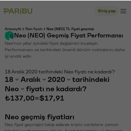
Giriş yap
Anasayfa
Neo fiyatı
Neo (NEO) TL fiyat geçmişi
Neo (NEO) Geçmiş Fiyat Performansı
Neo'nun yıllar içindeki fiyat değişimini inceleyin.
Performansını ve tarihindeki önemli dönüm noktalarını daha
iyi analiz edin.
18 Aralık 2020 tarihindeki Neo fiyatı ne kadardı?
18
Aralık
2020
tarihindeki
Neo
fiyatı ne kadardı?
₺137,00
≈
$17,91
Neo geçmiş fiyatları
Neo fiyat geçmişini takip ederek kripto varlıkların zaman
içindeki performansını izleyin. Aşağıdaki tabloyu kullanarak