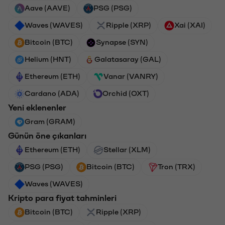
Aave (AAVE)
PSG (PSG)
Waves (WAVES)
Ripple (XRP)
Xai (XAI)
Bitcoin (BTC)
Synapse (SYN)
Helium (HNT)
Galatasaray (GAL)
Ethereum (ETH)
Vanar (VANRY)
Cardano (ADA)
Orchid (OXT)
Yeni eklenenler
Gram (GRAM)
Günün öne çıkanları
Ethereum (ETH)
Stellar (XLM)
PSG (PSG)
Bitcoin (BTC)
Tron (TRX)
Waves (WAVES)
Kripto para fiyat tahminleri
Bitcoin (BTC)
Ripple (XRP)