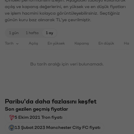
açılış ve kapanış değerlerini, en yüksek ve en düşük fiyatları
ve işlem hacmini kolayca görüntüleyebilirsiniz. Seçtiğiniz
günün kuru baz alınarak TL'ye çevrilmiştir.
1 gün
1 hafta
1 ay
Tarih
Açılış
En yüksek
Kapanış
En düşük
Haci
Bu tarih aralığı için veri bulunamadı.
Paribu'da daha fazlasını keşfet
Son gezilen geçmiş fiyatlar
5 Ekim 2021 Tron fiyatı
13 Şubat 2023 Manchester City FC fiyatı