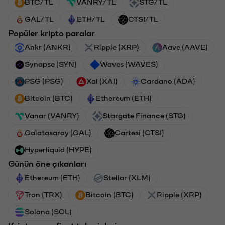
BTC/TL
VANRY/TL
STG/TL
GAL/TL
ETH/TL
CTSI/TL
Popüler kripto paralar
Ankr (ANKR)
Ripple (XRP)
Aave (AAVE)
Synapse (SYN)
Waves (WAVES)
PSG (PSG)
Xai (XAI)
Cardano (ADA)
Bitcoin (BTC)
Ethereum (ETH)
Vanar (VANRY)
Stargate Finance (STG)
Galatasaray (GAL)
Cartesi (CTSI)
Hyperliquid (HYPE)
Günün öne çıkanları
Ethereum (ETH)
Stellar (XLM)
Tron (TRX)
Bitcoin (BTC)
Ripple (XRP)
Solana (SOL)