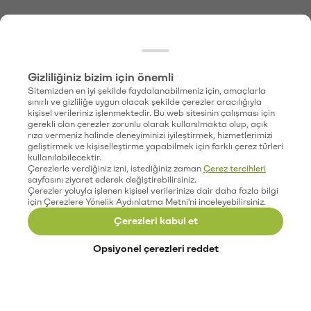
Gizliliğiniz bizim için önemli
Sitemizden en iyi şekilde faydalanabilmeniz için, amaçlarla
sınırlı ve gizliliğe uygun olacak şekilde çerezler aracılığıyla
kişisel verileriniz işlenmektedir. Bu web sitesinin çalışması için
gerekli olan çerezler zorunlu olarak kullanılmakta olup, açık
rıza vermeniz halinde deneyiminizi iyileştirmek, hizmetlerimizi
geliştirmek ve kişiselleştirme yapabilmek için farklı çerez türleri
kullanılabilecektir.
Çerezlerle verdiğiniz izni, istediğiniz zaman
Çerez tercihleri
sayfasını ziyaret ederek değiştirebilirsiniz.
Çerezler yoluyla işlenen kişisel verilerinize dair daha fazla bilgi
için Çerezlere Yönelik Aydınlatma Metni'ni inceleyebilirsiniz.
Çerezleri kabul et
Opsiyonel çerezleri reddet