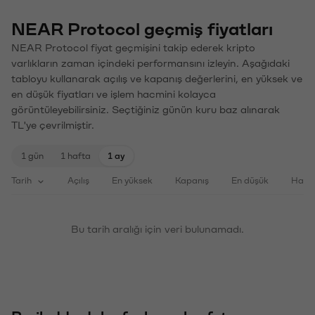
NEAR Protocol geçmiş fiyatları
NEAR Protocol fiyat geçmişini takip ederek kripto
varlıkların zaman içindeki performansını izleyin. Aşağıdaki
tabloyu kullanarak açılış ve kapanış değerlerini, en yüksek ve
en düşük fiyatları ve işlem hacmini kolayca
görüntüleyebilirsiniz. Seçtiğiniz günün kuru baz alınarak
TL'ye çevrilmiştir.
1 gün
1 hafta
1 ay
Tarih
Açılış
En yüksek
Kapanış
En düşük
Haci
Bu tarih aralığı için veri bulunamadı.