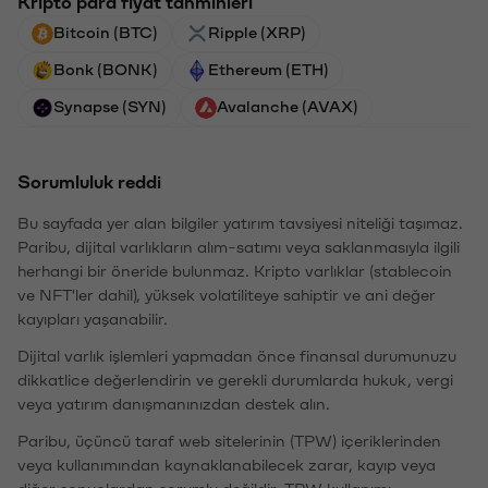
Kripto para fiyat tahminleri
Bitcoin (BTC)
Ripple (XRP)
Bonk (BONK)
Ethereum (ETH)
Synapse (SYN)
Avalanche (AVAX)
Sorumluluk reddi
Bu sayfada yer alan bilgiler yatırım tavsiyesi niteliği taşımaz.
Paribu, dijital varlıkların alım-satımı veya saklanmasıyla ilgili
herhangi bir öneride bulunmaz. Kripto varlıklar (stablecoin
ve NFT'ler dahil), yüksek volatiliteye sahiptir ve ani değer
kayıpları yaşanabilir.
Dijital varlık işlemleri yapmadan önce finansal durumunuzu
dikkatlice değerlendirin ve gerekli durumlarda hukuk, vergi
veya yatırım danışmanınızdan destek alın.
Paribu, üçüncü taraf web sitelerinin (TPW) içeriklerinden
veya kullanımından kaynaklanabilecek zarar, kayıp veya
diğer sonuçlardan sorumlu değildir. TPW kullanımı,