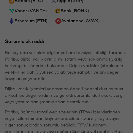
Bitcoin (BTC)
Ripple (XRP)
Vanar (VANRY)
Bonk (BONK)
Ethereum (ETH)
Avalanche (AVAX)
Sorumluluk reddi
Bu sayfada yer alan bilgiler yatırım tavsiyesi niteliği taşımaz.
Paribu, dijital varlıkların alım-satımı veya saklanmasıyla ilgili
herhangi bir öneride bulunmaz. Kripto varlıklar (stablecoin
ve NFT'ler dahil), yüksek volatiliteye sahiptir ve ani değer
kayıpları yaşanabilir.
Dijital varlık işlemleri yapmadan önce finansal durumunuzu
dikkatlice değerlendirin ve gerekli durumlarda hukuk, vergi
veya yatırım danışmanınızdan destek alın.
Paribu, üçüncü taraf web sitelerinin (TPW) içeriklerinden
veya kullanımından kaynaklanabilecek zarar, kayıp veya
diğer sonuçlardan sorumlu değildir. TPW kullanımı,
varlıklarınızda kayıp veya değer düşüşüne yol açabilir. Bazı