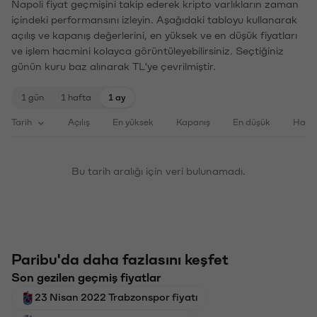
Napoli fiyat geçmişini takip ederek kripto varlıkların zaman
içindeki performansını izleyin. Aşağıdaki tabloyu kullanarak
açılış ve kapanış değerlerini, en yüksek ve en düşük fiyatları
ve işlem hacmini kolayca görüntüleyebilirsiniz. Seçtiğiniz
günün kuru baz alınarak TL'ye çevrilmiştir.
1 gün
1 hafta
1 ay
Tarih
Açılış
En yüksek
Kapanış
En düşük
Haci
Bu tarih aralığı için veri bulunamadı.
Paribu'da daha fazlasını keşfet
Son gezilen geçmiş fiyatlar
23 Nisan 2022 Trabzonspor fiyatı