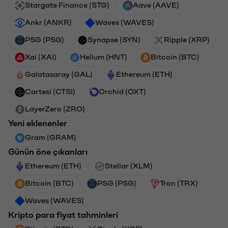
Stargate Finance (STG)
Aave (AAVE)
Ankr (ANKR)
Waves (WAVES)
PSG (PSG)
Synapse (SYN)
Ripple (XRP)
Xai (XAI)
Helium (HNT)
Bitcoin (BTC)
Galatasaray (GAL)
Ethereum (ETH)
Cartesi (CTSI)
Orchid (OXT)
LayerZero (ZRO)
Yeni eklenenler
Gram (GRAM)
Günün öne çıkanları
Ethereum (ETH)
Stellar (XLM)
Bitcoin (BTC)
PSG (PSG)
Tron (TRX)
Waves (WAVES)
Kripto para fiyat tahminleri