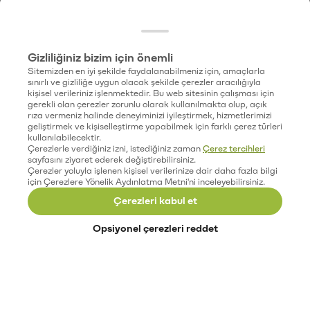
Gizliliğiniz bizim için önemli
Sitemizden en iyi şekilde faydalanabilmeniz için, amaçlarla
sınırlı ve gizliliğe uygun olacak şekilde çerezler aracılığıyla
kişisel verileriniz işlenmektedir. Bu web sitesinin çalışması için
gerekli olan çerezler zorunlu olarak kullanılmakta olup, açık
rıza vermeniz halinde deneyiminizi iyileştirmek, hizmetlerimizi
geliştirmek ve kişiselleştirme yapabilmek için farklı çerez türleri
kullanılabilecektir.
Çerezlerle verdiğiniz izni, istediğiniz zaman
Çerez tercihleri
sayfasını ziyaret ederek değiştirebilirsiniz.
Çerezler yoluyla işlenen kişisel verilerinize dair daha fazla bilgi
için Çerezlere Yönelik Aydınlatma Metni'ni inceleyebilirsiniz.
Çerezleri kabul et
Opsiyonel çerezleri reddet