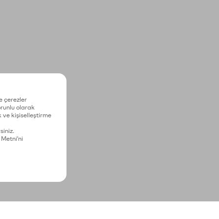
e çerezler
zorunlu olarak
 ve kişiselleştirme
siniz.
 Metni'ni