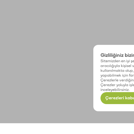
Gizliliğiniz biz
Sitemizden en iyi şe
aracılığıyla kişisel
kullanılmakta olup, 
yapabilmek için fark
Çerezlerle verdiğin
Çerezler yoluyla işl
inceleyebilirsiniz.
Çerezleri kabu