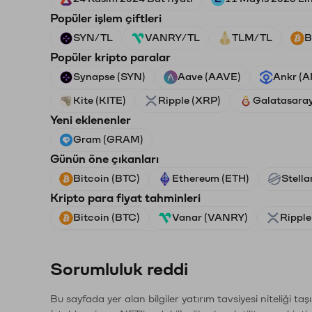
Popüler işlem çiftleri
SYN/TL
VANRY/TL
TLM/TL
B
Popüler kripto paralar
Synapse (SYN)
Aave (AAVE)
Ankr (
Kite (KITE)
Ripple (XRP)
Galatasara
Yeni eklenenler
Gram (GRAM)
Günün öne çıkanları
Bitcoin (BTC)
Ethereum (ETH)
Stella
Kripto para fiyat tahminleri
Bitcoin (BTC)
Vanar (VANRY)
Ripple
Sorumluluk reddi
Bu sayfada yer alan bilgiler yatırım tavsiyesi niteliği ta