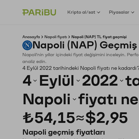
Kripto al/sat
Piyasalar
Anasayfa
Napoli fiyatı
Napoli (NAP) TL fiyat geçmişi
Napoli (NAP) Geçmiş 
Napoli'nin yıllar içindeki fiyat değişimini inceleyin. Pe
analiz edin.
4 Eylül 2022 tarihindeki Napoli fiyatı ne kadardı
4
Eylül
2022
t
Napoli
fiyatı n
₺54,15
≈
$2,95
Napoli geçmiş fiyatları