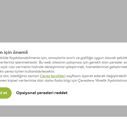
im için önemli
kilde faydalanabilmeniz için, amaçlarla sınırlı ve gizliliğe uygun olacak şekild
 verileriniz işlenmektedir. Bu web sitesinin çalışması için gerekli olan çerezler 
açık rıza vermeniz halinde deneyiminizi iyileştirmek, hizmetlerimizi geliştirmek
lı çerez türleri kullanılabilecektir.
iz izni, istediğiniz zaman
Çerez tercihleri
sayfasını ziyaret ederek değiştirebilir
enen kişisel verilerinize dair daha fazla bilgi için Çerezlere Yönelik Aydınlatma
l et
Opsiyonel çerezleri reddet