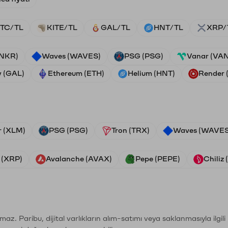
TC/TL
KITE/TL
GAL/TL
HNT/TL
XRP/
ANKR)
Waves (WAVES)
PSG (PSG)
Vanar (VA
y (GAL)
Ethereum (ETH)
Helium (HNT)
Render
r (XLM)
PSG (PSG)
Tron (TRX)
Waves (WAVES
 (XRP)
Avalanche (AVAX)
Pepe (PEPE)
Chiliz
şımaz. Paribu, dijital varlıkların alım-satımı veya saklanmasıyla ilgi