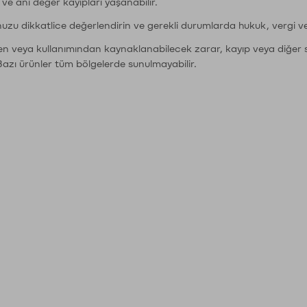
r ve ani değer kayıpları yaşanabilir.
nuzu dikkatlice değerlendirin ve gerekli durumlarda hukuk, vergi v
den veya kullanımından kaynaklanabilecek zarar, kayıp veya diğer 
Bazı ürünler tüm bölgelerde sunulmayabilir.