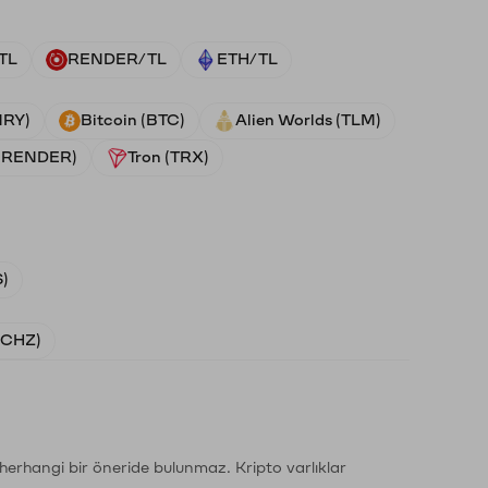
TL
RENDER/TL
ETH/TL
NRY)
Bitcoin (BTC)
Alien Worlds (TLM)
 (RENDER)
Tron (TRX)
)
 (CHZ)
li herhangi bir öneride bulunmaz. Kripto varlıklar