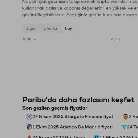
Napoli fiyat geçmişini takip ederek kripto varlıkların z
kullanarak açılış ve kapanış değerlerini, en yüksek ve e
görüntüleyebilirsiniz. Seçtiğiniz günün kuru baz alınarak
1 gün
1 hafta
1 ay
Tarih
Açılış
Paribu'da daha fazlasını keşfet
Son gezilen geçmiş fiyatlar
27 Nisan 2025 Stargate Finance fiyatı
7 Ka
1 Ekim 2025 Atletico De Madrid fiyatı
24 T
24 Kasım 2024 Bat fiyatı
11 Mayıs 2026 Lin