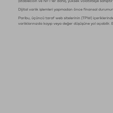
(stablecoin ve NFT'ler dahil), yüksek volatiliteye sahipti
Dijital varlık işlemleri yapmadan önce finansal durumu
Paribu, üçüncü taraf web sitelerinin (TPW) içeriklerin
varlıklarınızda kayıp veya değer düşüşüne yol açabilir. 