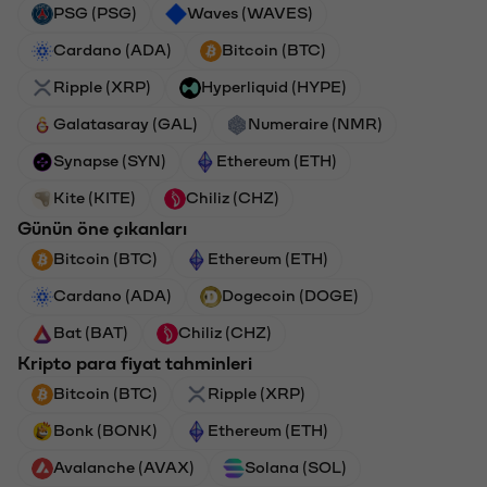
PSG (PSG)
Waves (WAVES)
Cardano (ADA)
Bitcoin (BTC)
Ripple (XRP)
Hyperliquid (HYPE)
Galatasaray (GAL)
Numeraire (NMR)
Synapse (SYN)
Ethereum (ETH)
Kite (KITE)
Chiliz (CHZ)
Günün öne çıkanları
Bitcoin (BTC)
Ethereum (ETH)
Cardano (ADA)
Dogecoin (DOGE)
Bat (BAT)
Chiliz (CHZ)
Kripto para fiyat tahminleri
Bitcoin (BTC)
Ripple (XRP)
Bonk (BONK)
Ethereum (ETH)
Avalanche (AVAX)
Solana (SOL)