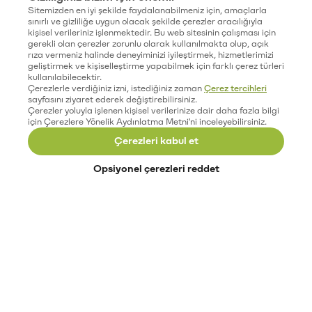
Sitemizden en iyi şekilde faydalanabilmeniz için, amaçlarla
sınırlı ve gizliliğe uygun olacak şekilde çerezler aracılığıyla
kişisel verileriniz işlenmektedir. Bu web sitesinin çalışması için
gerekli olan çerezler zorunlu olarak kullanılmakta olup, açık
rıza vermeniz halinde deneyiminizi iyileştirmek, hizmetlerimizi
geliştirmek ve kişiselleştirme yapabilmek için farklı çerez türleri
kullanılabilecektir.
Çerezlerle verdiğiniz izni, istediğiniz zaman
Çerez tercihleri
sayfasını ziyaret ederek değiştirebilirsiniz.
Çerezler yoluyla işlenen kişisel verilerinize dair daha fazla bilgi
için Çerezlere Yönelik Aydınlatma Metni'ni inceleyebilirsiniz.
Çerezleri kabul et
Opsiyonel çerezleri reddet
Paribu’yu keşfet
Eğitimler
Etkinlikler
Açık pozisyonlar