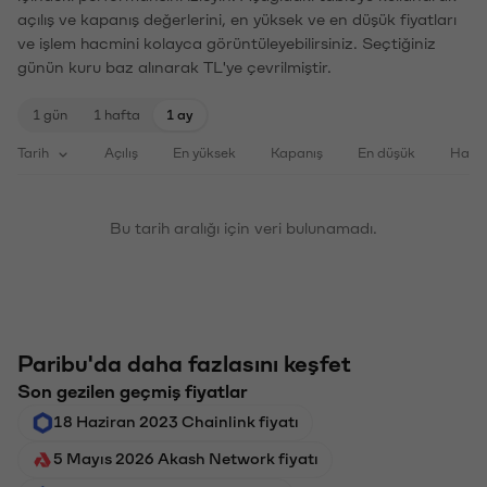
açılış ve kapanış değerlerini, en yüksek ve en düşük fiyatları
ve işlem hacmini kolayca görüntüleyebilirsiniz. Seçtiğiniz
günün kuru baz alınarak TL'ye çevrilmiştir.
1 gün
1 hafta
1 ay
Tarih
Açılış
En yüksek
Kapanış
En düşük
Haci
Bu tarih aralığı için veri bulunamadı.
Paribu'da daha fazlasını keşfet
Son gezilen geçmiş fiyatlar
18 Haziran 2023 Chainlink fiyatı
5 Mayıs 2026 Akash Network fiyatı