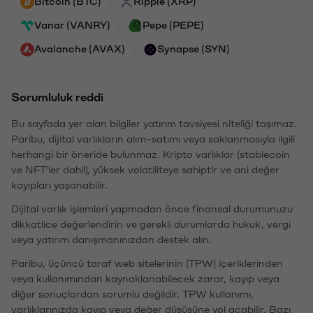
Bitcoin (BTC)
Ripple (XRP)
Vanar (VANRY)
Pepe (PEPE)
Avalanche (AVAX)
Synapse (SYN)
Sorumluluk reddi
Bu sayfada yer alan bilgiler yatırım tavsiyesi niteliği taşımaz.
Paribu, dijital varlıkların alım-satımı veya saklanmasıyla ilgili
herhangi bir öneride bulunmaz. Kripto varlıklar (stablecoin
ve NFT'ler dahil), yüksek volatiliteye sahiptir ve ani değer
kayıpları yaşanabilir.
Dijital varlık işlemleri yapmadan önce finansal durumunuzu
dikkatlice değerlendirin ve gerekli durumlarda hukuk, vergi
veya yatırım danışmanınızdan destek alın.
Paribu, üçüncü taraf web sitelerinin (TPW) içeriklerinden
veya kullanımından kaynaklanabilecek zarar, kayıp veya
diğer sonuçlardan sorumlu değildir. TPW kullanımı,
varlıklarınızda kayıp veya değer düşüşüne yol açabilir. Bazı