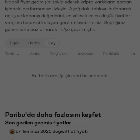
Napoli fiyat geçmişini takip ederek kripto varlıkların zaman
içindeki performansını izleyin. Aşağıdaki tabloyu kullanarak
açılış ve kapanış değerlerini, en yüksek ve en düşük fiyatları
ve işlem hacmini kolayca görüntüleyebilirsiniz. Seçtiğiniz
günün kuru baz alınarak TL'ye çevrilmiştir.
1 gün
1 hafta
1 ay
Tarih
Açılış
En yüksek
Kapanış
En düşük
Haci
Bu tarih aralığı için veri bulunamadı.
Paribu'da daha fazlasını keşfet
Son gezilen geçmiş fiyatlar
17 Temmuz 2025 dogwifhat fiyatı