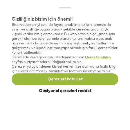
Gizliliğiniz bizim için önemli
Sitemizden en iyi şekilde faydalanabilmeniz için, amaçlarla
sınırlı ve gizliliğe uygun olacak şekilde çerezler aracılığıyla
kişisel verileriniz işlenmektedir. Bu web sitesinin çalışması için
gerekli olan çerezler zorunlu olarak kullanılmakta olup, açık
rıza vermeniz halinde deneyiminizi iyileştirmek, hizmetlerimizi
geliştirmek ve kişiselleştirme yapabilmek için farklı çerez türleri
kullanılabilecektir.
Çerezlerle verdiğiniz izni, istediğiniz zaman
Çerez tercihleri
sayfasını ziyaret ederek değiştirebilirsiniz.
Çerezler yoluyla işlenen kişisel verilerinize dair daha fazla bilgi
için Çerezlere Yönelik Aydınlatma Metni'ni inceleyebilirsiniz.
Çerezleri kabul et
Opsiyonel çerezleri reddet