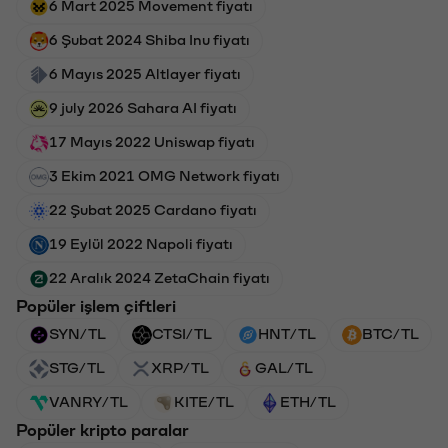
6 Mart 2025 Movement fiyatı
6 Şubat 2024 Shiba Inu fiyatı
6 Mayıs 2025 Altlayer fiyatı
9 july 2026 Sahara AI fiyatı
17 Mayıs 2022 Uniswap fiyatı
3 Ekim 2021 OMG Network fiyatı
22 Şubat 2025 Cardano fiyatı
19 Eylül 2022 Napoli fiyatı
22 Aralık 2024 ZetaChain fiyatı
Popüler işlem çiftleri
SYN/TL
CTSI/TL
HNT/TL
BTC/TL
STG/TL
XRP/TL
GAL/TL
VANRY/TL
KITE/TL
ETH/TL
Popüler kripto paralar