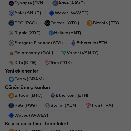
Synapse (SYN)
Aave (AAVE)
Ankr (ANKR)
Waves (WAVES)
PSG (PSG)
Cartesi (CTSI)
Bitcoin (BTC)
Ripple (XRP)
Helium (HNT)
Stargate Finance (STG)
Ethereum (ETH)
Galatasaray (GAL)
Vanar (VANRY)
Kite (KITE)
Tron (TRX)
Yeni eklenenler
Gram (GRAM)
Günün öne çıkanları
Bitcoin (BTC)
Ethereum (ETH)
PSG (PSG)
Stellar (XLM)
Tron (TRX)
Waves (WAVES)
Kripto para fiyat tahminleri