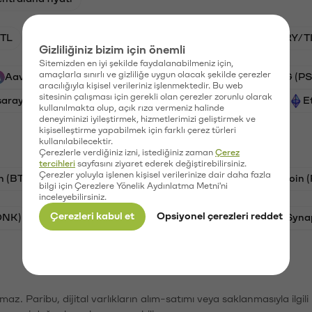
TL
BTC/TL
HNT/TL
GAL/TL
VANRY/T
Gizliliğiniz bizim için önemli
Sitemizden en iyi şekilde faydalanabilmeniz için,
amaçlarla sınırlı ve gizliliğe uygun olacak şekilde çerezler
Aave (AAVE)
Ripple (XRP)
Xai (XAI)
PSG (PS
aracılığıyla kişisel verileriniz işlenmektedir. Bu web
sitesinin çalışması için gerekli olan çerezler zorunlu olarak
saray (GAL)
Cardano (ADA)
Vanar (VANRY)
E
kullanılmakta olup, açık rıza vermeniz halinde
deneyiminizi iyileştirmek, hizmetlerimizi geliştirmek ve
kişiselleştirme yapabilmek için farklı çerez türleri
kullanılabilecektir.
Çerezlerle verdiğiniz izni, istediğiniz zaman
Çerez
tercihleri
sayfasını ziyaret ederek değiştirebilirsiniz.
Çerezler yoluyla işlenen kişisel verilerinize dair daha fazla
n (BTC)
Tron (TRX)
Litecoin (LTC)
Ravencoin 
bilgi için Çerezlere Yönelik Aydınlatma Metni'ni
inceleyebilirsiniz.
Çerezleri kabul et
Opsiyonel çerezleri reddet
ONK)
Ethereum (ETH)
Avalanche (AVAX)
Syna
şımaz. Paribu, dijital varlıkların alım-satımı veya saklanmasıyla ilgi