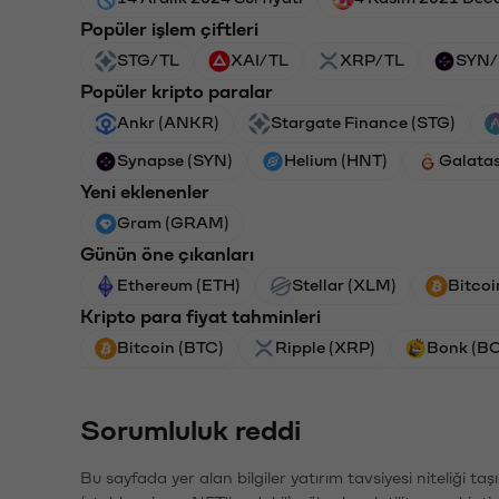
Popüler işlem çiftleri
STG/TL
XAI/TL
XRP/TL
SYN/
Popüler kripto paralar
Ankr (ANKR)
Stargate Finance (STG)
Synapse (SYN)
Helium (HNT)
Galata
Yeni eklenenler
Gram (GRAM)
Günün öne çıkanları
Ethereum (ETH)
Stellar (XLM)
Bitcoi
Kripto para fiyat tahminleri
Bitcoin (BTC)
Ripple (XRP)
Bonk (B
Sorumluluk reddi
Bu sayfada yer alan bilgiler yatırım tavsiyesi niteliği ta