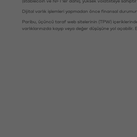
(stablecoin ve NFT'ler dahil), yüksek volatiliteye sahipti
Dijital varlık işlemleri yapmadan önce finansal durumu
Paribu, üçüncü taraf web sitelerinin (TPW) içeriklerin
varlıklarınızda kayıp veya değer düşüşüne yol açabilir. 