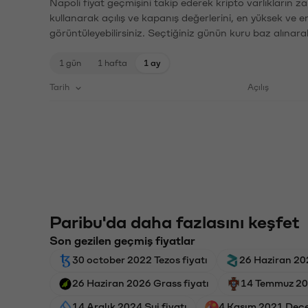
Napoli fiyat geçmişini takip ederek kripto varlıkların z
kullanarak açılış ve kapanış değerlerini, en yüksek ve e
görüntüleyebilirsiniz. Seçtiğiniz günün kuru baz alınarak
1 gün
1 hafta
1 ay
Tarih
Açılış
Paribu'da daha fazlasını keşfet
Son gezilen geçmiş fiyatlar
30 october 2022 Tezos fiyatı
26 Haziran 202
26 Haziran 2026 Grass fiyatı
14 Temmuz 202
14 Aralık 2024 Sui fiyatı
4 Kasım 2021 Dece