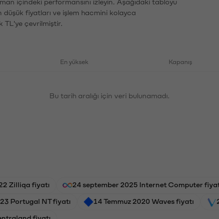
aman içindeki performansını izleyin. Aşağıdaki tabloyu
n düşük fiyatları ve işlem hacmini kolayca
 TL'ye çevrilmiştir.
En yüksek
Kapanış
Bu tarih aralığı için veri bulunamadı.
2 Zilliqa fiyatı
24 september 2025 Internet Computer fiyat
3 Portugal NT fiyatı
14 Temmuz 2020 Waves fiyatı
ntraland fiyatı