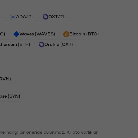
L
ADA/TL
OXT/TL
G)
Waves (WAVES)
Bitcoin (BTC)
thereum (ETH)
Orchid (OXT)
(RVN)
pse (SYN)
li herhangi bir öneride bulunmaz. Kripto varlıklar