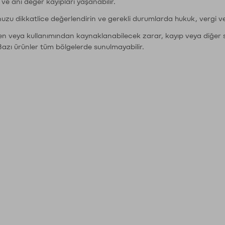
r ve ani değer kayıpları yaşanabilir.
nuzu dikkatlice değerlendirin ve gerekli durumlarda hukuk, vergi v
den veya kullanımından kaynaklanabilecek zarar, kayıp veya diğer 
Bazı ürünler tüm bölgelerde sunulmayabilir.