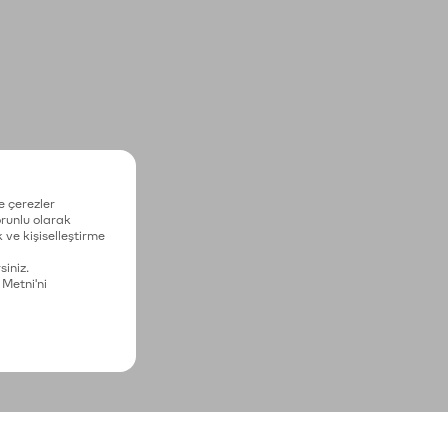
e çerezler
zorunlu olarak
 ve kişiselleştirme
siniz.
 Metni'ni