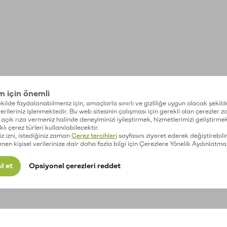
im için önemli
kilde faydalanabilmeniz için, amaçlarla sınırlı ve gizliliğe uygun olacak şekild
 verileriniz işlenmektedir. Bu web sitesinin çalışması için gerekli olan çerezler 
açık rıza vermeniz halinde deneyiminizi iyileştirmek, hizmetlerimizi geliştirmek
lı çerez türleri kullanılabilecektir.
iz izni, istediğiniz zaman
Çerez tercihleri
sayfasını ziyaret ederek değiştirebilir
enen kişisel verilerinize dair daha fazla bilgi için Çerezlere Yönelik Aydınlatma
l et
Opsiyonel çerezleri reddet