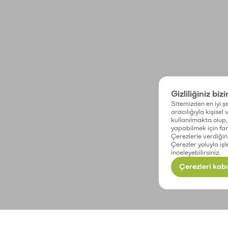
Gizliliğiniz biz
Sitemizden en iyi şe
aracılığıyla kişisel
kullanılmakta olup, 
yapabilmek için fark
Çerezlerle verdiğin
Çerezler yoluyla işl
inceleyebilirsiniz.
Çerezleri kabu