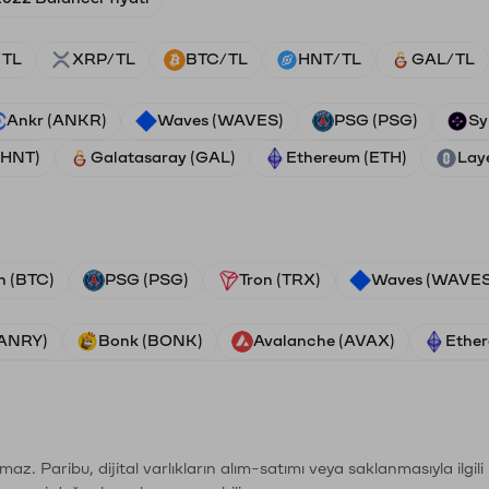
/TL
XRP/TL
BTC/TL
HNT/TL
GAL/TL
Ankr (ANKR)
Waves (WAVES)
PSG (PSG)
Sy
(HNT)
Galatasaray (GAL)
Ethereum (ETH)
Lay
n (BTC)
PSG (PSG)
Tron (TRX)
Waves (WAVES
VANRY)
Bonk (BONK)
Avalanche (AVAX)
Ether
şımaz. Paribu, dijital varlıkların alım-satımı veya saklanmasıyla ilgi