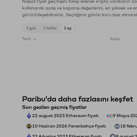
Napoli fiyat geçmişini takip ederek kripto varlıkların z
kullanarak açılış ve kapanış değerlerini, en yüksek ve e
görüntüleyebilirsiniz. Seçtiğiniz günün kuru baz alınarak
1 gün
1 hafta
1 ay
Tarih
Açılış
Paribu'da daha fazlasını keşfet
Son gezilen geçmiş fiyatlar
22 august 2023 Ethereum fiyatı
9 Mayıs 20
10 Haziran 2026 Fenerbahçe fiyatı
18 febr
22 Ağustos 2023 Ethereum fiyatı
8 august 