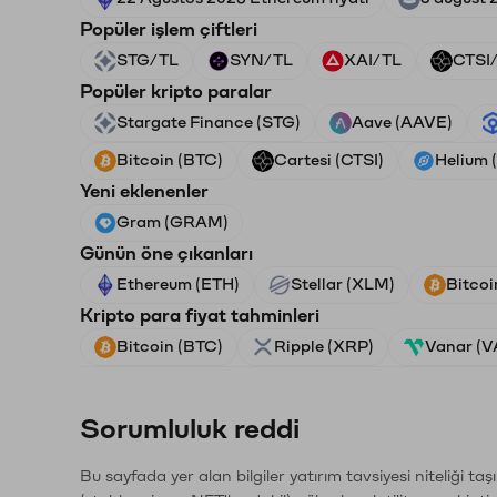
Popüler işlem çiftleri
STG/TL
SYN/TL
XAI/TL
CTSI
Popüler kripto paralar
Stargate Finance (STG)
Aave (AAVE)
Bitcoin (BTC)
Cartesi (CTSI)
Helium 
Yeni eklenenler
Gram (GRAM)
Günün öne çıkanları
Ethereum (ETH)
Stellar (XLM)
Bitcoi
Kripto para fiyat tahminleri
Bitcoin (BTC)
Ripple (XRP)
Vanar (
Sorumluluk reddi
Bu sayfada yer alan bilgiler yatırım tavsiyesi niteliği ta