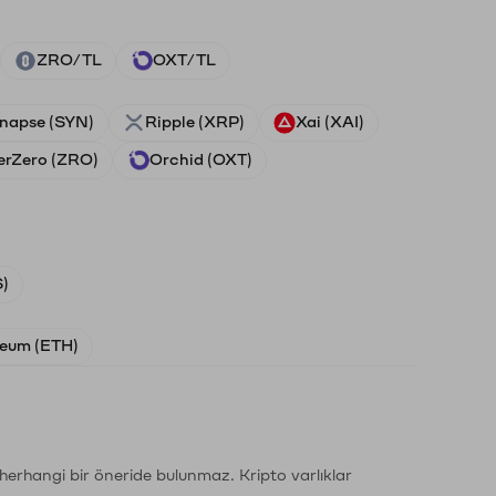
ZRO/TL
OXT/TL
napse (SYN)
Ripple (XRP)
Xai (XAI)
erZero (ZRO)
Orchid (OXT)
)
eum (ETH)
li herhangi bir öneride bulunmaz. Kripto varlıklar