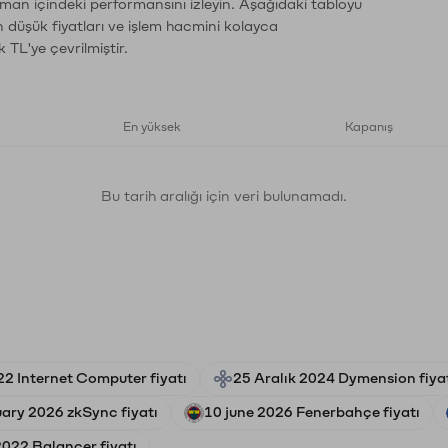
aman içindeki performansını izleyin. Aşağıdaki tabloyu
n düşük fiyatları ve işlem hacmini kolayca
 TL'ye çevrilmiştir.
En yüksek
Kapanış
Bu tarih aralığı için veri bulunamadı.
22 Internet Computer fiyatı
25 Aralık 2024 Dymension fiya
uary 2026 zkSync fiyatı
10 june 2026 Fenerbahçe fiyatı
2022 Balancer fiyatı