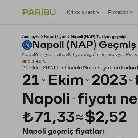
Kripto al/sat
Piyasalar
Anasayfa
Napoli fiyatı
Napoli (NAP) TL fiyat geçmişi
Napoli (NAP) Geçmiş 
Napoli'nin yıllar içindeki fiyat değişimini inceleyin. Pe
analiz edin.
21 Ekim 2023 tarihindeki Napoli fiyatı ne kadard
21
Ekim
2023
Napoli
fiyatı n
₺71,33
≈
$2,52
Napoli geçmiş fiyatları