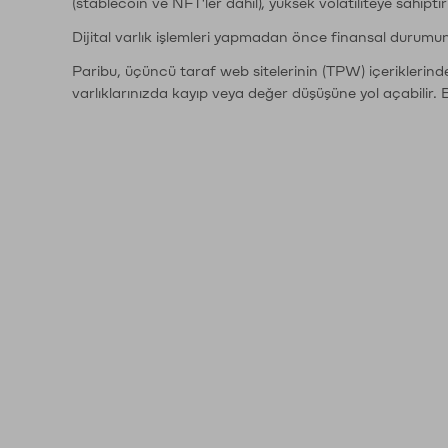
(stablecoin ve NFT'ler dahil), yüksek volatiliteye sahipti
Dijital varlık işlemleri yapmadan önce finansal durumu
Paribu, üçüncü taraf web sitelerinin (TPW) içeriklerin
varlıklarınızda kayıp veya değer düşüşüne yol açabilir. 