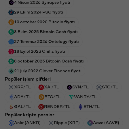
4 Nisan 2026 Synapse fiyatı
29 Ekim 2024 PSG fiyatı
10 october 2020 Bitcoin fiyatı
8 Ekim 2025 Bitcoin Cash fiyatı
27 Temmuz 2026 Ontology fiyatı
18 Eylül 2023 Chiliz fiyatı
8 october 2025 Bitcoin Cash fiyatı
21 july 2022 Clover Finance fiyatı
Popüler işlem çiftleri
XRP/TL
XAI/TL
SYN/TL
STG/TL
ADA/TL
BTC/TL
VANRY/TL
GAL/TL
RENDER/TL
ETH/TL
Popüler kripto paralar
Ankr (ANKR)
Ripple (XRP)
Aave (AAVE)