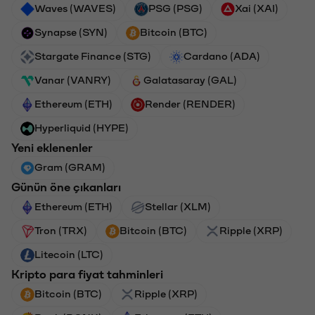
Waves (WAVES)
PSG (PSG)
Xai (XAI)
Synapse (SYN)
Bitcoin (BTC)
Stargate Finance (STG)
Cardano (ADA)
Vanar (VANRY)
Galatasaray (GAL)
Ethereum (ETH)
Render (RENDER)
Hyperliquid (HYPE)
Yeni eklenenler
Gram (GRAM)
Günün öne çıkanları
Ethereum (ETH)
Stellar (XLM)
Tron (TRX)
Bitcoin (BTC)
Ripple (XRP)
Litecoin (LTC)
Kripto para fiyat tahminleri
Bitcoin (BTC)
Ripple (XRP)