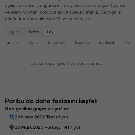
açılış ve kapanış değerlerini, en yüksek ve en düşük fiyatları
ve işlem hacmini kolayca görüntüleyebilirsiniz. Seçtiğiniz
günün kuru baz alınarak TL'ye çevrilmiştir.
1 gün
1 hafta
1 ay
Tarih
Açılış
En yüksek
Kapanış
En düşük
Haci
Bu tarih aralığı için veri bulunamadı.
Paribu'da daha fazlasını keşfet
Son gezilen geçmiş fiyatlar
26 Nisan 2022 Tezos fiyatı
16 Mart 2025 Portugal NT fiyatı