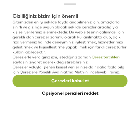
Gizliliğiniz bizim için önemli
Sitemizden en iyi şekilde faydalanabilmeniz için, amaçlarla
sınırlı ve gizliliğe uygun olacak şekilde çerezler aracılığıyla
kişisel verileriniz işlenmektedir. Bu web sitesinin çalışması için
gerekli olan çerezler zorunlu olarak kullanılmakta olup, açık
rıza vermeniz halinde deneyiminizi iyileştirmek, hizmetlerimizi
geliştirmek ve kişiselleştirme yapabilmek için farklı çerez türleri
kullanılabilecektir.
Çerezlerle verdiğiniz izni, istediğiniz zaman
Çerez tercihleri
sayfasını ziyaret ederek değiştirebilirsiniz.
Çerezler yoluyla işlenen kişisel verilerinize dair daha fazla bilgi
için Çerezlere Yönelik Aydınlatma Metni'ni inceleyebilirsiniz.
Çerezleri kabul et
Opsiyonel çerezleri reddet
Paribu’yu keşfet