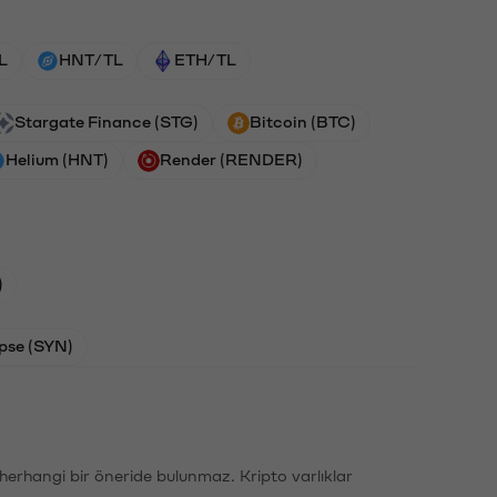
L
HNT/TL
ETH/TL
Stargate Finance (STG)
Bitcoin (BTC)
Helium (HNT)
Render (RENDER)
)
pse (SYN)
li herhangi bir öneride bulunmaz. Kripto varlıklar