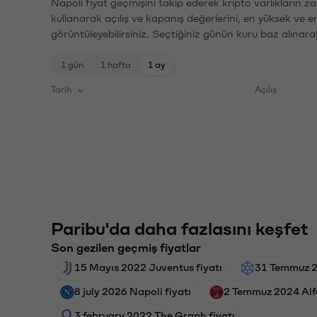
Napoli fiyat geçmişini takip ederek kripto varlıkların z
kullanarak açılış ve kapanış değerlerini, en yüksek ve e
görüntüleyebilirsiniz. Seçtiğiniz günün kuru baz alınarak
1 gün
1 hafta
1 ay
Tarih
Açılış
Paribu'da daha fazlasını keşfet
Son gezilen geçmiş fiyatlar
15 Mayıs 2022 Juventus fiyatı
31 Temmuz 20
8 july 2026 Napoli fiyatı
2 Temmuz 2024 Alf
3 february 2022 The Graph fiyatı