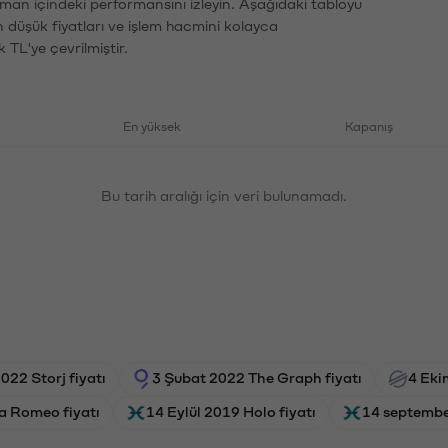
aman içindeki performansını izleyin. Aşağıdaki tabloyu
n düşük fiyatları ve işlem hacmini kolayca
 TL'ye çevrilmiştir.
En yüksek
Kapanış
Bu tarih aralığı için veri bulunamadı.
22 Storj fiyatı
3 Şubat 2022 The Graph fiyatı
4 Eki
a Romeo fiyatı
14 Eylül 2019 Holo fiyatı
14 septembe