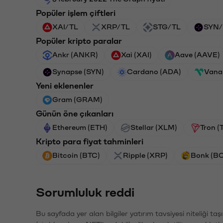
Popüler işlem çiftleri
XAI/TL
XRP/TL
STG/TL
SYN/
Popüler kripto paralar
Ankr (ANKR)
Xai (XAI)
Aave (AAVE)
Synapse (SYN)
Cardano (ADA)
Vana
Yeni eklenenler
Gram (GRAM)
Günün öne çıkanları
Ethereum (ETH)
Stellar (XLM)
Tron (
Kripto para fiyat tahminleri
Bitcoin (BTC)
Ripple (XRP)
Bonk (B
Sorumluluk reddi
Bu sayfada yer alan bilgiler yatırım tavsiyesi niteliği ta