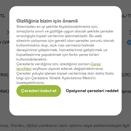
TL
ADA/TL
BTC/TL
VANRY/TL
GAL/T
Gizliliğiniz bizim için önemli
Sitemizden en iyi şekilde faydalanabilmeniz için,
amaçlarla sınırlı ve gizliliğe uygun olacak şekilde çerezler
Ripple (XRP)
Waves (WAVES)
PSG (PSG)
aracılığıyla kişisel verileriniz işlenmektedir. Bu web
sitesinin çalışması için gerekli olan çerezler zorunlu olarak
r (VANRY)
Galatasaray (GAL)
Ethereum (ETH)
kullanılmakta olup, açık rıza vermeniz halinde
deneyiminizi iyileştirmek, hizmetlerimizi geliştirmek ve
kişiselleştirme yapabilmek için farklı çerez türleri
kullanılabilecektir.
Çerezlerle verdiğiniz izni, istediğiniz zaman
Çerez
tercihleri
sayfasını ziyaret ederek değiştirebilirsiniz.
Çerezler yoluyla işlenen kişisel verilerinize dair daha fazla
TRX)
Bitcoin (BTC)
Ripple (XRP)
Litecoin (LTC
bilgi için Çerezlere Yönelik Aydınlatma Metni'ni
inceleyebilirsiniz.
Çerezleri kabul et
Opsiyonel çerezleri reddet
ONK)
Ethereum (ETH)
Avalanche (AVAX)
Syna
şımaz. Paribu, dijital varlıkların alım-satımı veya saklanmasıyla ilgi