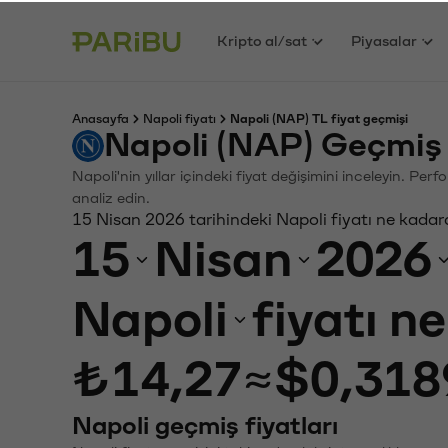
Kripto al/sat
Piyasalar
Anasayfa
Napoli fiyatı
Napoli (NAP) TL fiyat geçmişi
Napoli (NAP) Geçmiş 
Napoli'nin yıllar içindeki fiyat değişimini inceleyin. Pe
analiz edin.
15 Nisan 2026 tarihindeki Napoli fiyatı ne kadar
15
Nisan
2026
Napoli
fiyatı n
₺14,27
≈
$0,318
Napoli geçmiş fiyatları