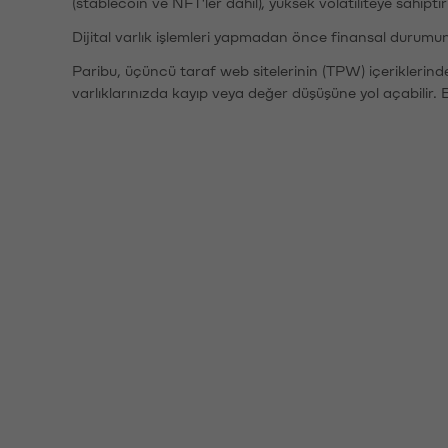
(stablecoin ve NFT'ler dahil), yüksek volatiliteye sahipti
Dijital varlık işlemleri yapmadan önce finansal durumu
Paribu, üçüncü taraf web sitelerinin (TPW) içeriklerin
varlıklarınızda kayıp veya değer düşüşüne yol açabilir. 