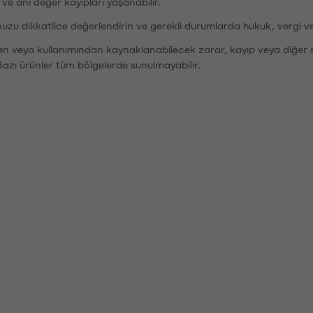
r ve ani değer kayıpları yaşanabilir.
nuzu dikkatlice değerlendirin ve gerekli durumlarda hukuk, vergi v
den veya kullanımından kaynaklanabilecek zarar, kayıp veya diğer 
Bazı ürünler tüm bölgelerde sunulmayabilir.