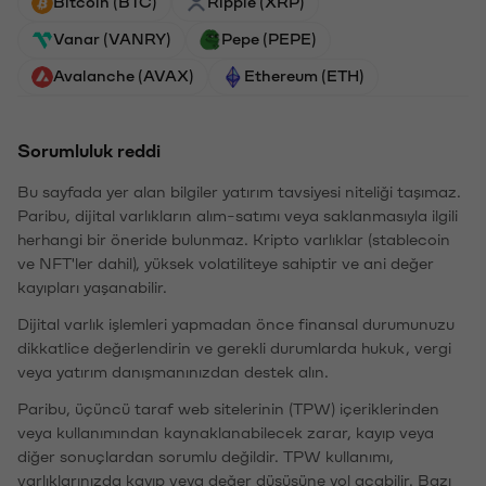
Bitcoin (BTC)
Ripple (XRP)
Vanar (VANRY)
Pepe (PEPE)
Avalanche (AVAX)
Ethereum (ETH)
Sorumluluk reddi
Bu sayfada yer alan bilgiler yatırım tavsiyesi niteliği taşımaz.
Paribu, dijital varlıkların alım-satımı veya saklanmasıyla ilgili
herhangi bir öneride bulunmaz. Kripto varlıklar (stablecoin
ve NFT'ler dahil), yüksek volatiliteye sahiptir ve ani değer
kayıpları yaşanabilir.
Dijital varlık işlemleri yapmadan önce finansal durumunuzu
dikkatlice değerlendirin ve gerekli durumlarda hukuk, vergi
veya yatırım danışmanınızdan destek alın.
Paribu, üçüncü taraf web sitelerinin (TPW) içeriklerinden
veya kullanımından kaynaklanabilecek zarar, kayıp veya
diğer sonuçlardan sorumlu değildir. TPW kullanımı,
varlıklarınızda kayıp veya değer düşüşüne yol açabilir. Bazı