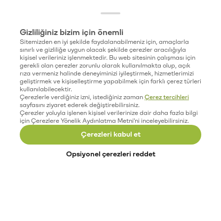
Gizliliğiniz bizim için önemli
Sitemizden en iyi şekilde faydalanabilmeniz için, amaçlarla
sınırlı ve gizliliğe uygun olacak şekilde çerezler aracılığıyla
kişisel verileriniz işlenmektedir. Bu web sitesinin çalışması için
gerekli olan çerezler zorunlu olarak kullanılmakta olup, açık
rıza vermeniz halinde deneyiminizi iyileştirmek, hizmetlerimizi
geliştirmek ve kişiselleştirme yapabilmek için farklı çerez türleri
kullanılabilecektir.
Çerezlerle verdiğiniz izni, istediğiniz zaman
Çerez tercihleri
sayfasını ziyaret ederek değiştirebilirsiniz.
Çerezler yoluyla işlenen kişisel verilerinize dair daha fazla bilgi
için Çerezlere Yönelik Aydınlatma Metni'ni inceleyebilirsiniz.
Çerezleri kabul et
Opsiyonel çerezleri reddet