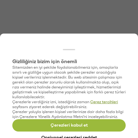
Gizliliğiniz bizim için önemli
Sitemizden en iyi şekilde faydalanabilmeniz için, amaçlarla
sınırlı ve gizliliğe uygun olacak şekilde çerezler aracılığıyla
kişisel verileriniz işlenmektedir. Bu web sitesinin çalışması için
gerekli olan çerezler zorunlu olarak kullanılmakta olup, açık
rıza vermeniz halinde deneyiminizi iyileştirmek, hizmetlerimizi
geliştirmek ve kişiselleştirme yapabilmek için farklı çerez türleri
kullanılabilecektir.
Çerezlerle verdiğiniz izni, istediğiniz zaman
Çerez tercihleri
sayfasını ziyaret ederek değiştirebilirsiniz.
Çerezler yoluyla işlenen kişisel verilerinize dair daha fazla bilgi
için Çerezlere Yönelik Aydınlatma Metni'ni inceleyebilirsiniz.
Çerezleri kabul et
Opsiyonel çerezleri reddet