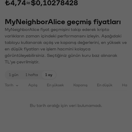
₺4,74
≈
$0,10278428
MyNeighborAlice geçmiş fiyatları
MyNeighborAlice fiyat geçmişini takip ederek kripto
varlıkların zaman içindeki performansını izleyin. Aşağıdaki
tabloyu kullanarak açılış ve kapanış değerlerini, en yüksek ve
en düşük fiyatları ve işlem hacmini kolayca
görüntüleyebilirsiniz. Seçtiğiniz günün kuru baz alınarak
TL'ye çevrilmiştir.
1 gün
1 hafta
1 ay
Tarih
Açılış
En yüksek
Kapanış
En düşük
Haci
Bu tarih aralığı için veri bulunamadı.