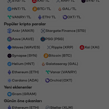
STG/TL
XAI/TL
XRP/TL
SYN/TL
HNT/TL
BTC/TL
GAL/TL
VANRY/TL
ETH/TL
OXT/TL
Popüler kripto paralar
Ankr (ANKR)
Stargate Finance (STG)
Aave (AAVE)
PSG (PSG)
Waves (WAVES)
Ripple (XRP)
Xai (XAI)
Synapse (SYN)
Bitcoin (BTC)
Helium (HNT)
Galatasaray (GAL)
Ethereum (ETH)
Vanar (VANRY)
Cardano (ADA)
Orchid (OXT)
Yeni eklenenler
Gram (GRAM)
Günün öne çıkanları
Ethereum (ETH)
Stellar (XLM)