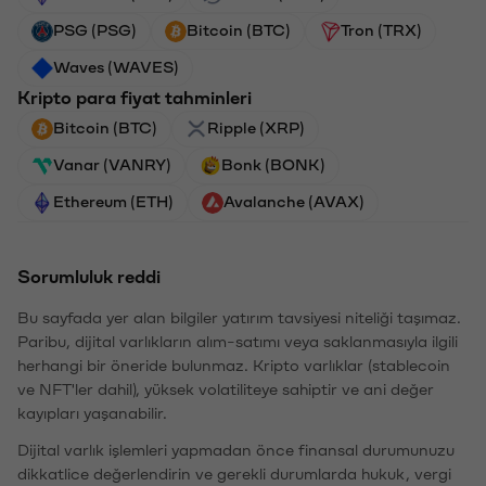
PSG (PSG)
Bitcoin (BTC)
Tron (TRX)
Waves (WAVES)
Kripto para fiyat tahminleri
Bitcoin (BTC)
Ripple (XRP)
Vanar (VANRY)
Bonk (BONK)
Ethereum (ETH)
Avalanche (AVAX)
Sorumluluk reddi
Bu sayfada yer alan bilgiler yatırım tavsiyesi niteliği taşımaz.
Paribu, dijital varlıkların alım-satımı veya saklanmasıyla ilgili
herhangi bir öneride bulunmaz. Kripto varlıklar (stablecoin
ve NFT'ler dahil), yüksek volatiliteye sahiptir ve ani değer
kayıpları yaşanabilir.
Dijital varlık işlemleri yapmadan önce finansal durumunuzu
dikkatlice değerlendirin ve gerekli durumlarda hukuk, vergi