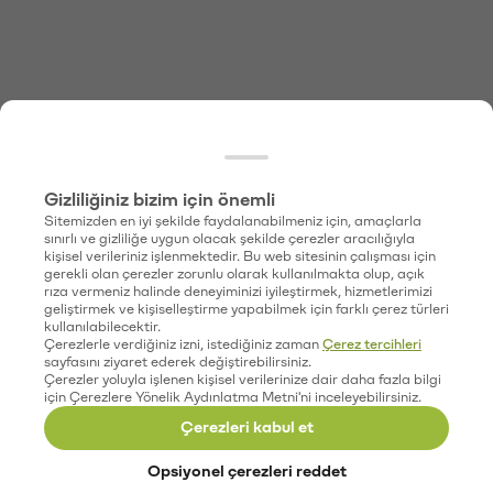
Gizliliğiniz bizim için önemli
Sitemizden en iyi şekilde faydalanabilmeniz için, amaçlarla
sınırlı ve gizliliğe uygun olacak şekilde çerezler aracılığıyla
kişisel verileriniz işlenmektedir. Bu web sitesinin çalışması için
gerekli olan çerezler zorunlu olarak kullanılmakta olup, açık
rıza vermeniz halinde deneyiminizi iyileştirmek, hizmetlerimizi
geliştirmek ve kişiselleştirme yapabilmek için farklı çerez türleri
kullanılabilecektir.
Çerezlerle verdiğiniz izni, istediğiniz zaman
Çerez tercihleri
sayfasını ziyaret ederek değiştirebilirsiniz.
Çerezler yoluyla işlenen kişisel verilerinize dair daha fazla bilgi
için Çerezlere Yönelik Aydınlatma Metni'ni inceleyebilirsiniz.
Çerezleri kabul et
Opsiyonel çerezleri reddet