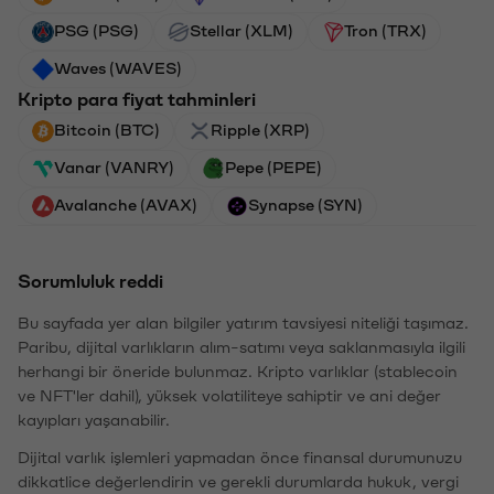
PSG (PSG)
Stellar (XLM)
Tron (TRX)
Waves (WAVES)
Kripto para fiyat tahminleri
Bitcoin (BTC)
Ripple (XRP)
Vanar (VANRY)
Pepe (PEPE)
Avalanche (AVAX)
Synapse (SYN)
Sorumluluk reddi
Bu sayfada yer alan bilgiler yatırım tavsiyesi niteliği taşımaz.
Paribu, dijital varlıkların alım-satımı veya saklanmasıyla ilgili
herhangi bir öneride bulunmaz. Kripto varlıklar (stablecoin
ve NFT'ler dahil), yüksek volatiliteye sahiptir ve ani değer
kayıpları yaşanabilir.
Dijital varlık işlemleri yapmadan önce finansal durumunuzu
dikkatlice değerlendirin ve gerekli durumlarda hukuk, vergi