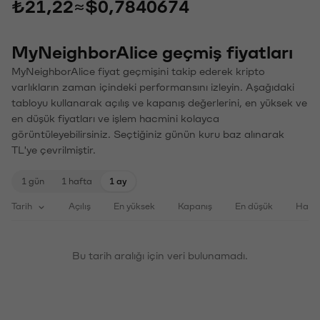
₺21,22
≈
$0,7840674
MyNeighborAlice geçmiş fiyatları
MyNeighborAlice fiyat geçmişini takip ederek kripto
varlıkların zaman içindeki performansını izleyin. Aşağıdaki
tabloyu kullanarak açılış ve kapanış değerlerini, en yüksek ve
en düşük fiyatları ve işlem hacmini kolayca
görüntüleyebilirsiniz. Seçtiğiniz günün kuru baz alınarak
TL'ye çevrilmiştir.
1 gün
1 hafta
1 ay
Tarih
Açılış
En yüksek
Kapanış
En düşük
Haci
Bu tarih aralığı için veri bulunamadı.