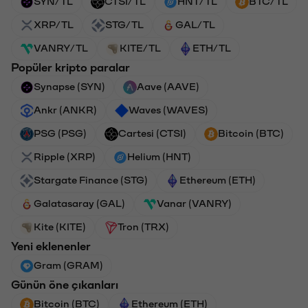
SYN/TL
CTSI/TL
HNT/TL
BTC/TL
XRP/TL
STG/TL
GAL/TL
VANRY/TL
KITE/TL
ETH/TL
Popüler kripto paralar
Synapse (SYN)
Aave (AAVE)
Ankr (ANKR)
Waves (WAVES)
PSG (PSG)
Cartesi (CTSI)
Bitcoin (BTC)
Ripple (XRP)
Helium (HNT)
Stargate Finance (STG)
Ethereum (ETH)
Galatasaray (GAL)
Vanar (VANRY)
Kite (KITE)
Tron (TRX)
Yeni eklenenler
Gram (GRAM)
Günün öne çıkanları
Bitcoin (BTC)
Ethereum (ETH)