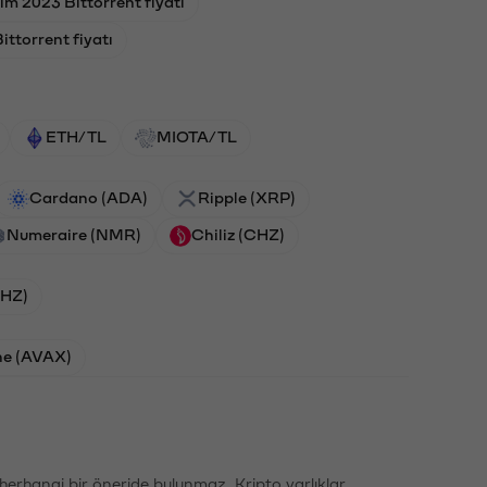
im 2023 Bittorrent fiyatı
ittorrent fiyatı
ETH/TL
MIOTA/TL
Cardano (ADA)
Ripple (XRP)
Numeraire (NMR)
Chiliz (CHZ)
CHZ)
he (AVAX)
li herhangi bir öneride bulunmaz. Kripto varlıklar