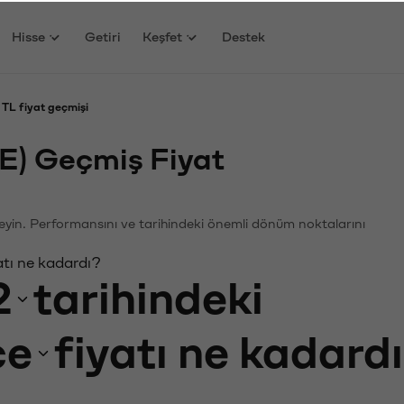
Hisse
Getiri
Keşfet
Destek
TL fiyat geçmişi
E) Geçmiş Fiyat
eleyin. Performansını ve tarihindeki önemli dönüm noktalarını
tı ne kadardı?
2
tarihindeki
ce
fiyatı ne kadard