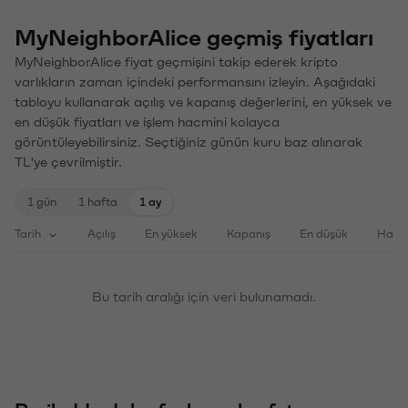
MyNeighborAlice geçmiş fiyatları
MyNeighborAlice fiyat geçmişini takip ederek kripto
varlıkların zaman içindeki performansını izleyin. Aşağıdaki
tabloyu kullanarak açılış ve kapanış değerlerini, en yüksek ve
en düşük fiyatları ve işlem hacmini kolayca
görüntüleyebilirsiniz. Seçtiğiniz günün kuru baz alınarak
TL'ye çevrilmiştir.
1 gün
1 hafta
1 ay
Tarih
Açılış
En yüksek
Kapanış
En düşük
Haci
Bu tarih aralığı için veri bulunamadı.