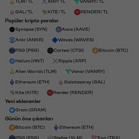
TLM/TL
XRP/TL
VANRY/TL
GAL/TL
KITE/TL
RENDER/TL
Popüler kripto paralar
Synapse (SYN)
Aave (AAVE)
Ankr (ANKR)
Waves (WAVES)
PSG (PSG)
Cartesi (CTSI)
Bitcoin (BTC)
Helium (HNT)
Ripple (XRP)
Alien Worlds (TLM)
Vanar (VANRY)
Ethereum (ETH)
Galatasaray (GAL)
Kite (KITE)
Render (RENDER)
Yeni eklenenler
Gram (GRAM)
Günün öne çıkanları
Bitcoin (BTC)
Ethereum (ETH)
PSG (PSG)
Stellar (XLM)
Tron (TRX)