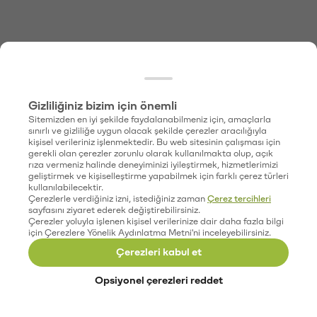
Gizliliğiniz bizim için önemli
Sitemizden en iyi şekilde faydalanabilmeniz için, amaçlarla
sınırlı ve gizliliğe uygun olacak şekilde çerezler aracılığıyla
kişisel verileriniz işlenmektedir. Bu web sitesinin çalışması için
gerekli olan çerezler zorunlu olarak kullanılmakta olup, açık
rıza vermeniz halinde deneyiminizi iyileştirmek, hizmetlerimizi
geliştirmek ve kişiselleştirme yapabilmek için farklı çerez türleri
kullanılabilecektir.
Çerezlerle verdiğiniz izni, istediğiniz zaman
Çerez tercihleri
sayfasını ziyaret ederek değiştirebilirsiniz.
Çerezler yoluyla işlenen kişisel verilerinize dair daha fazla bilgi
için Çerezlere Yönelik Aydınlatma Metni'ni inceleyebilirsiniz.
Çerezleri kabul et
Opsiyonel çerezleri reddet