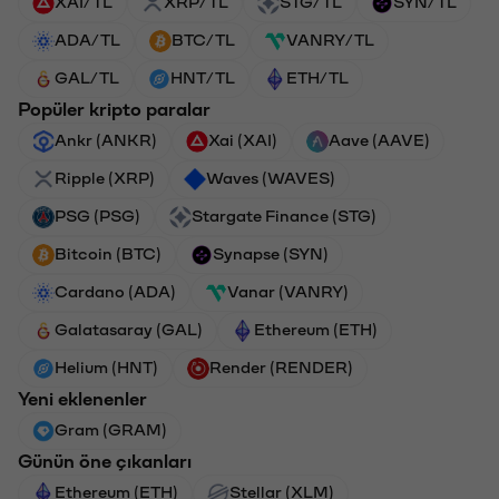
XAI/TL
XRP/TL
STG/TL
SYN/TL
ADA/TL
BTC/TL
VANRY/TL
GAL/TL
HNT/TL
ETH/TL
Popüler kripto paralar
Ankr (ANKR)
Xai (XAI)
Aave (AAVE)
Ripple (XRP)
Waves (WAVES)
PSG (PSG)
Stargate Finance (STG)
Bitcoin (BTC)
Synapse (SYN)
Cardano (ADA)
Vanar (VANRY)
Galatasaray (GAL)
Ethereum (ETH)
Helium (HNT)
Render (RENDER)
Yeni eklenenler
Gram (GRAM)
Günün öne çıkanları
Ethereum (ETH)
Stellar (XLM)