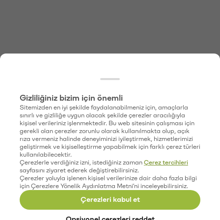
Gizliliğiniz bizim için önemli
Sitemizden en iyi şekilde faydalanabilmeniz için, amaçlarla
sınırlı ve gizliliğe uygun olacak şekilde çerezler aracılığıyla
kişisel verileriniz işlenmektedir. Bu web sitesinin çalışması için
gerekli olan çerezler zorunlu olarak kullanılmakta olup, açık
rıza vermeniz halinde deneyiminizi iyileştirmek, hizmetlerimizi
geliştirmek ve kişiselleştirme yapabilmek için farklı çerez türleri
kullanılabilecektir.
Çerezlerle verdiğiniz izni, istediğiniz zaman
Çerez tercihleri
sayfasını ziyaret ederek değiştirebilirsiniz.
Çerezler yoluyla işlenen kişisel verilerinize dair daha fazla bilgi
için Çerezlere Yönelik Aydınlatma Metni'ni inceleyebilirsiniz.
Çerezleri kabul et
Opsiyonel çerezleri reddet