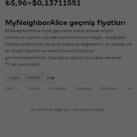
₺5,96
≈
$0,13711551
MyNeighborAlice geçmiş fiyatları
MyNeighborAlice fiyat geçmişini takip ederek kripto
varlıkların zaman içindeki performansını izleyin. Aşağıdaki
tabloyu kullanarak açılış ve kapanış değerlerini, en yüksek ve
en düşük fiyatları ve işlem hacmini kolayca
görüntüleyebilirsiniz. Seçtiğiniz günün kuru baz alınarak
TL'ye çevrilmiştir.
1 gün
1 hafta
1 ay
Tarih
Açılış
En yüksek
Kapanış
En düşük
Haci
Bu tarih aralığı için veri bulunamadı.