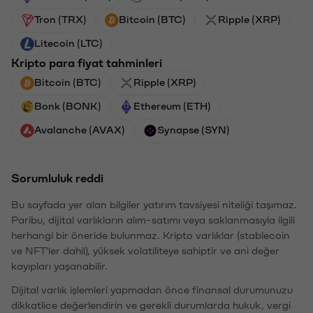
Tron (TRX)
Bitcoin (BTC)
Ripple (XRP)
Litecoin (LTC)
Kripto para fiyat tahminleri
Bitcoin (BTC)
Ripple (XRP)
Bonk (BONK)
Ethereum (ETH)
Avalanche (AVAX)
Synapse (SYN)
Sorumluluk reddi
Bu sayfada yer alan bilgiler yatırım tavsiyesi niteliği taşımaz.
Paribu, dijital varlıkların alım-satımı veya saklanmasıyla ilgili
herhangi bir öneride bulunmaz. Kripto varlıklar (stablecoin
ve NFT'ler dahil), yüksek volatiliteye sahiptir ve ani değer
kayıpları yaşanabilir.
Dijital varlık işlemleri yapmadan önce finansal durumunuzu
dikkatlice değerlendirin ve gerekli durumlarda hukuk, vergi