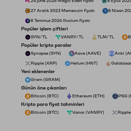
24 june 2026 Magic Eden fiyatı
8 Eylül 202
27 Aralık 2023 Memecoin fiyatı
8 Nisan 202
8 Temmuz 2026 Illuvium fiyatı
Popüler işlem çiftleri
SYN/TL
VANRY/TL
TLM/TL
B
Popüler kripto paralar
Synapse (SYN)
Aave (AAVE)
Ankr (
Ripple (XRP)
Helium (HNT)
Galatasa
Yeni eklenenler
Gram (GRAM)
Günün öne çıkanları
Bitcoin (BTC)
Ethereum (ETH)
PSG (
Kripto para fiyat tahminleri
Bitcoin (BTC)
Vanar (VANRY)
Ripple