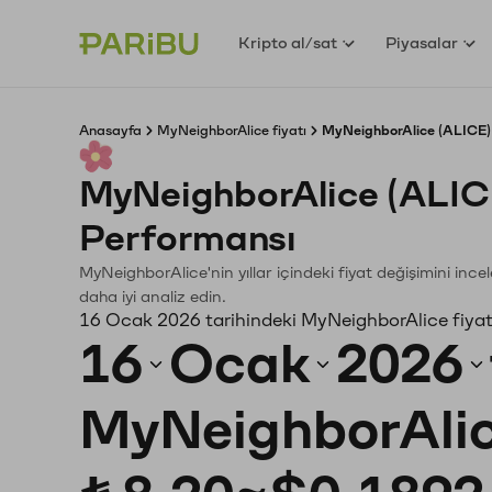
Kripto al/sat
Piyasalar
Anasayfa
MyNeighborAlice fiyatı
MyNeighborAlice (ALICE) 
MyNeighborAlice (ALIC
Performansı
MyNeighborAlice'nin yıllar içindeki fiyat değişimini inc
daha iyi analiz edin.
16 Ocak 2026 tarihindeki MyNeighborAlice fiyat
16
Ocak
2026
MyNeighborAli