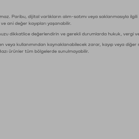
şımaz. Paribu, dijital varlıkların alım-satımı veya saklanmasıyla ilgi
r ve ani değer kayıpları yaşanabilir.
nuzu dikkatlice değerlendirin ve gerekli durumlarda hukuk, vergi v
den veya kullanımından kaynaklanabilecek zarar, kayıp veya diğer 
Bazı ürünler tüm bölgelerde sunulmayabilir.