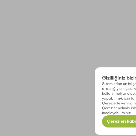
Gizliliğiniz biz
Sitemizden en iyi şe
aracılığıyla kişisel
kullanılmakta olup, 
yapabilmek için fark
Çerezlerle verdiğin
Çerezler yoluyla işl
inceleyebilirsiniz.
Çerezleri kabu