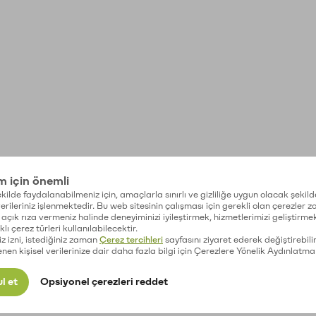
im için önemli
kilde faydalanabilmeniz için, amaçlarla sınırlı ve gizliliğe uygun olacak şekild
 verileriniz işlenmektedir. Bu web sitesinin çalışması için gerekli olan çerezler 
açık rıza vermeniz halinde deneyiminizi iyileştirmek, hizmetlerimizi geliştirmek
lı çerez türleri kullanılabilecektir.
iz izni, istediğiniz zaman
Çerez tercihleri
sayfasını ziyaret ederek değiştirebilir
enen kişisel verilerinize dair daha fazla bilgi için Çerezlere Yönelik Aydınlatma
l et
Opsiyonel çerezleri reddet