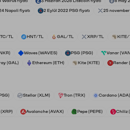
5 Walrus fiyatı
3 Haziran 2026 Litecoin fiyatı
6 may 2
4 Napoli fiyatı
2 Eylül 2022 PSG fiyatı
25 november 
TC/TL
HNT/TL
GAL/TL
XRP/TL
KITE/
ANKR)
Waves (WAVES)
PSG (PSG)
Vanar (VA
ray (GAL)
Ethereum (ETH)
Kite (KITE)
Render
PSG)
Stellar (XLM)
Tron (TRX)
Cardano (ADA
 (XRP)
Avalanche (AVAX)
Pepe (PEPE)
Chiliz