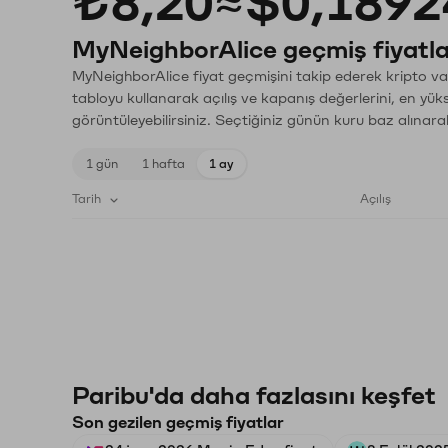
₺8,20
≈
$0,1892
MyNeighborAlice geçmiş fiyatla
MyNeighborAlice fiyat geçmişini takip ederek kripto var
tabloyu kullanarak açılış ve kapanış değerlerini, en yük
görüntüleyebilirsiniz. Seçtiğiniz günün kuru baz alınarak
1 gün
1 hafta
1 ay
Tarih
Açılış
Paribu'da daha fazlasını keşfet
Son gezilen geçmiş fiyatlar