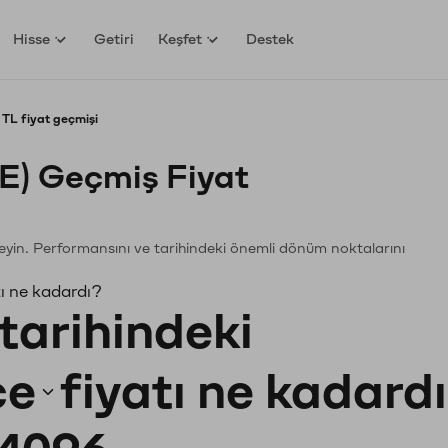
Hisse
Getiri
Keşfet
Destek
TL fiyat geçmişi
E) Geçmiş Fiyat
eleyin. Performansını ve tarihindeki önemli dönüm noktalarını
ı ne kadardı?
tarihindeki
ce
fiyatı ne kadard