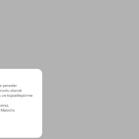
e çerezler
zorunlu olarak
 ve kişiselleştirme
siniz.
 Metni'ni