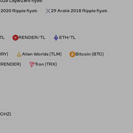
026 LayerZero fiyatı
2020 Ripple fiyatı
29 Aralık 2018 Ripple fiyatı
TL
RENDER/TL
ETH/TL
NRY)
Alien Worlds (TLM)
Bitcoin (BTC)
 (RENDER)
Tron (TRX)
)
 (CHZ)