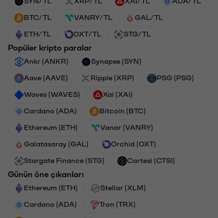
SYN/TL
XRP/TL
XAI/TL
ADA/TL
BTC/TL
VANRY/TL
GAL/TL
ETH/TL
OXT/TL
STG/TL
Popüler kripto paralar
Ankr (ANKR)
Synapse (SYN)
Aave (AAVE)
Ripple (XRP)
PSG (PSG)
Waves (WAVES)
Xai (XAI)
Cardano (ADA)
Bitcoin (BTC)
Ethereum (ETH)
Vanar (VANRY)
Galatasaray (GAL)
Orchid (OXT)
Stargate Finance (STG)
Cartesi (CTSI)
Günün öne çıkanları
Ethereum (ETH)
Stellar (XLM)
Cardano (ADA)
Tron (TRX)