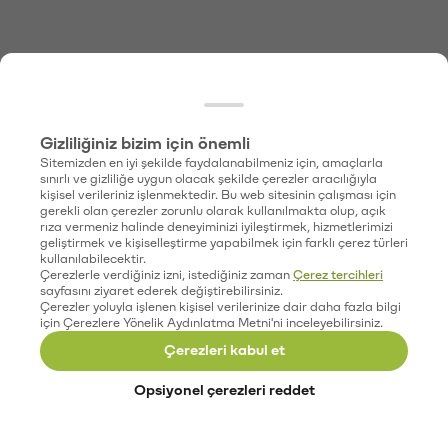
Gizliliğiniz bizim için önemli
Sitemizden en iyi şekilde faydalanabilmeniz için, amaçlarla
sınırlı ve gizliliğe uygun olacak şekilde çerezler aracılığıyla
kişisel verileriniz işlenmektedir. Bu web sitesinin çalışması için
gerekli olan çerezler zorunlu olarak kullanılmakta olup, açık
rıza vermeniz halinde deneyiminizi iyileştirmek, hizmetlerimizi
geliştirmek ve kişiselleştirme yapabilmek için farklı çerez türleri
kullanılabilecektir.
Çerezlerle verdiğiniz izni, istediğiniz zaman
Çerez tercihleri
sayfasını ziyaret ederek değiştirebilirsiniz.
Çerezler yoluyla işlenen kişisel verilerinize dair daha fazla bilgi
için Çerezlere Yönelik Aydınlatma Metni'ni inceleyebilirsiniz.
Çerezleri kabul et
Opsiyonel çerezleri reddet