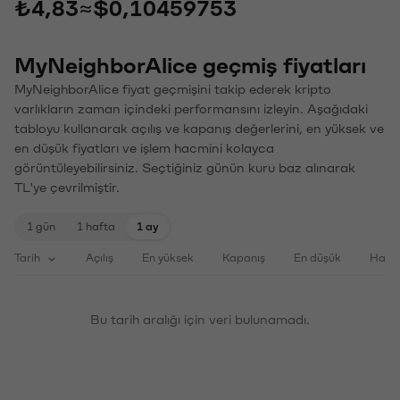
₺4,83
≈
$0,10459753
MyNeighborAlice geçmiş fiyatları
MyNeighborAlice fiyat geçmişini takip ederek kripto
varlıkların zaman içindeki performansını izleyin. Aşağıdaki
tabloyu kullanarak açılış ve kapanış değerlerini, en yüksek ve
en düşük fiyatları ve işlem hacmini kolayca
görüntüleyebilirsiniz. Seçtiğiniz günün kuru baz alınarak
TL'ye çevrilmiştir.
1 gün
1 hafta
1 ay
Tarih
Açılış
En yüksek
Kapanış
En düşük
Haci
Bu tarih aralığı için veri bulunamadı.