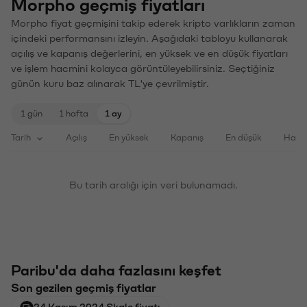
Morpho geçmiş fiyatları
Morpho fiyat geçmişini takip ederek kripto varlıkların zaman
içindeki performansını izleyin. Aşağıdaki tabloyu kullanarak
açılış ve kapanış değerlerini, en yüksek ve en düşük fiyatları
ve işlem hacmini kolayca görüntüleyebilirsiniz. Seçtiğiniz
günün kuru baz alınarak TL'ye çevrilmiştir.
1 gün
1 hafta
1 ay
Tarih
Açılış
En yüksek
Kapanış
En düşük
Haci
Bu tarih aralığı için veri bulunamadı.
Paribu'da daha fazlasını keşfet
Son gezilen geçmiş fiyatlar
24 Kasım 2024 Skale fiyatı