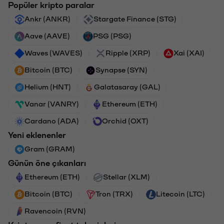
Popüler kripto paralar
Ankr (ANKR)
Stargate Finance (STG)
Aave (AAVE)
PSG (PSG)
Waves (WAVES)
Ripple (XRP)
Xai (XAI)
Bitcoin (BTC)
Synapse (SYN)
Helium (HNT)
Galatasaray (GAL)
Vanar (VANRY)
Ethereum (ETH)
Cardano (ADA)
Orchid (OXT)
Yeni eklenenler
Gram (GRAM)
Günün öne çıkanları
Ethereum (ETH)
Stellar (XLM)
Bitcoin (BTC)
Tron (TRX)
Litecoin (LTC)
Ravencoin (RVN)