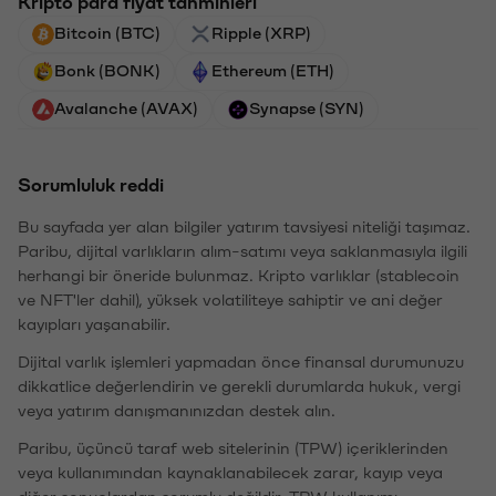
Kripto para fiyat tahminleri
Bitcoin (BTC)
Ripple (XRP)
Bonk (BONK)
Ethereum (ETH)
Avalanche (AVAX)
Synapse (SYN)
Sorumluluk reddi
Bu sayfada yer alan bilgiler yatırım tavsiyesi niteliği taşımaz.
Paribu, dijital varlıkların alım-satımı veya saklanmasıyla ilgili
herhangi bir öneride bulunmaz. Kripto varlıklar (stablecoin
ve NFT'ler dahil), yüksek volatiliteye sahiptir ve ani değer
kayıpları yaşanabilir.
Dijital varlık işlemleri yapmadan önce finansal durumunuzu
dikkatlice değerlendirin ve gerekli durumlarda hukuk, vergi
veya yatırım danışmanınızdan destek alın.
Paribu, üçüncü taraf web sitelerinin (TPW) içeriklerinden
veya kullanımından kaynaklanabilecek zarar, kayıp veya
diğer sonuçlardan sorumlu değildir. TPW kullanımı,