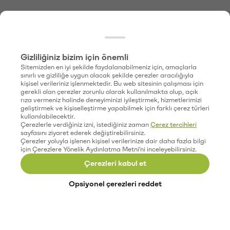
Gizliliğiniz bizim için önemli
Sitemizden en iyi şekilde faydalanabilmeniz için, amaçlarla
sınırlı ve gizliliğe uygun olacak şekilde çerezler aracılığıyla
kişisel verileriniz işlenmektedir. Bu web sitesinin çalışması için
gerekli olan çerezler zorunlu olarak kullanılmakta olup, açık
rıza vermeniz halinde deneyiminizi iyileştirmek, hizmetlerimizi
geliştirmek ve kişiselleştirme yapabilmek için farklı çerez türleri
kullanılabilecektir.
Çerezlerle verdiğiniz izni, istediğiniz zaman
Çerez tercihleri
sayfasını ziyaret ederek değiştirebilirsiniz.
Çerezler yoluyla işlenen kişisel verilerinize dair daha fazla bilgi
için Çerezlere Yönelik Aydınlatma Metni'ni inceleyebilirsiniz.
Çerezleri kabul et
Opsiyonel çerezleri reddet