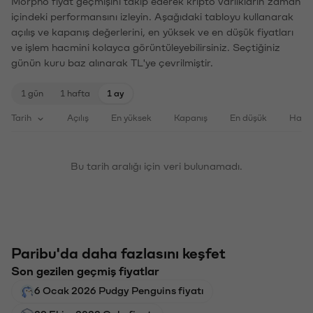
Morpho fiyat geçmişini takip ederek kripto varlıkların zaman
içindeki performansını izleyin. Aşağıdaki tabloyu kullanarak
açılış ve kapanış değerlerini, en yüksek ve en düşük fiyatları
ve işlem hacmini kolayca görüntüleyebilirsiniz. Seçtiğiniz
günün kuru baz alınarak TL'ye çevrilmiştir.
1 gün
1 hafta
1 ay
Tarih
Açılış
En yüksek
Kapanış
En düşük
Haci
Bu tarih aralığı için veri bulunamadı.
Paribu'da daha fazlasını keşfet
Son gezilen geçmiş fiyatlar
6 Ocak 2026 Pudgy Penguins fiyatı