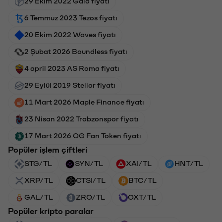
29 Ekim 2022 Gala fiyatı
6 Temmuz 2023 Tezos fiyatı
20 Ekim 2022 Waves fiyatı
2 Şubat 2026 Boundless fiyatı
4 april 2023 AS Roma fiyatı
29 Eylül 2019 Stellar fiyatı
11 Mart 2026 Maple Finance fiyatı
23 Nisan 2022 Trabzonspor fiyatı
17 Mart 2026 OG Fan Token fiyatı
Popüler işlem çiftleri
STG/TL
SYN/TL
XAI/TL
HNT/TL
XRP/TL
CTSI/TL
BTC/TL
GAL/TL
ZRO/TL
OXT/TL
Popüler kripto paralar