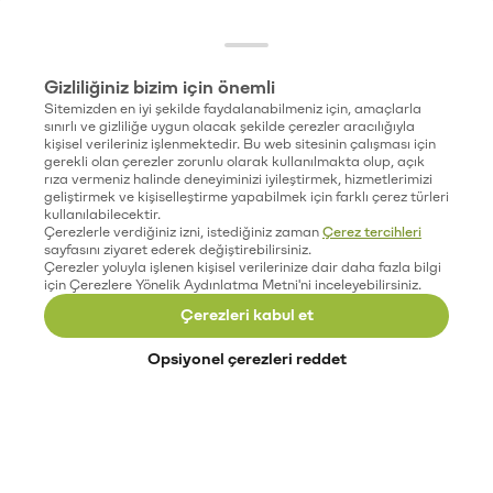
Gizliliğiniz bizim için önemli
Sitemizden en iyi şekilde faydalanabilmeniz için, amaçlarla
sınırlı ve gizliliğe uygun olacak şekilde çerezler aracılığıyla
kişisel verileriniz işlenmektedir. Bu web sitesinin çalışması için
gerekli olan çerezler zorunlu olarak kullanılmakta olup, açık
rıza vermeniz halinde deneyiminizi iyileştirmek, hizmetlerimizi
geliştirmek ve kişiselleştirme yapabilmek için farklı çerez türleri
kullanılabilecektir.
Çerezlerle verdiğiniz izni, istediğiniz zaman
Çerez tercihleri
sayfasını ziyaret ederek değiştirebilirsiniz.
Çerezler yoluyla işlenen kişisel verilerinize dair daha fazla bilgi
için Çerezlere Yönelik Aydınlatma Metni'ni inceleyebilirsiniz.
Çerezleri kabul et
Opsiyonel çerezleri reddet