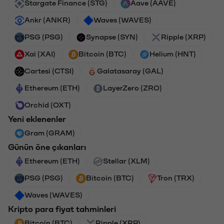
Stargate Finance (STG)
Aave (AAVE)
Ankr (ANKR)
Waves (WAVES)
PSG (PSG)
Synapse (SYN)
Ripple (XRP)
Xai (XAI)
Bitcoin (BTC)
Helium (HNT)
Cartesi (CTSI)
Galatasaray (GAL)
Ethereum (ETH)
LayerZero (ZRO)
Orchid (OXT)
Yeni eklenenler
Gram (GRAM)
Günün öne çıkanları
Ethereum (ETH)
Stellar (XLM)
PSG (PSG)
Bitcoin (BTC)
Tron (TRX)
Waves (WAVES)
Kripto para fiyat tahminleri
Bitcoin (BTC)
Ripple (XRP)