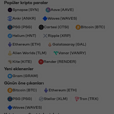
Popüler kripto paralar
Synapse (SYN)
Aave (AAVE)
Ankr (ANKR)
Waves (WAVES)
PSG (PSG)
Cartesi (CTSI)
Bitcoin (BTC)
Helium (HNT)
Ripple (XRP)
Ethereum (ETH)
Galatasaray (GAL)
Alien Worlds (TLM)
Vanar (VANRY)
Kite (KITE)
Render (RENDER)
Yeni eklenenler
Gram (GRAM)
Günün öne çıkanları
Bitcoin (BTC)
Ethereum (ETH)
PSG (PSG)
Stellar (XLM)
Tron (TRX)
Waves (WAVES)