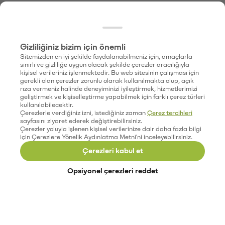
Gizliliğiniz bizim için önemli
Sitemizden en iyi şekilde faydalanabilmeniz için, amaçlarla
sınırlı ve gizliliğe uygun olacak şekilde çerezler aracılığıyla
kişisel verileriniz işlenmektedir. Bu web sitesinin çalışması için
gerekli olan çerezler zorunlu olarak kullanılmakta olup, açık
rıza vermeniz halinde deneyiminizi iyileştirmek, hizmetlerimizi
geliştirmek ve kişiselleştirme yapabilmek için farklı çerez türleri
kullanılabilecektir.
Çerezlerle verdiğiniz izni, istediğiniz zaman
Çerez tercihleri
sayfasını ziyaret ederek değiştirebilirsiniz.
Çerezler yoluyla işlenen kişisel verilerinize dair daha fazla bilgi
için Çerezlere Yönelik Aydınlatma Metni'ni inceleyebilirsiniz.
Çerezleri kabul et
Opsiyonel çerezleri reddet