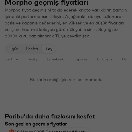
Morpho geçmiş fiyatları
Morpho fiyat geçmişini takip ederek kripto varlıkların zaman
içindeki performansını izleyin. Aşağıdaki tabloyu kullanarak
açılış ve kapanış değerlerini, en yüksek ve en düşük fiyatları
ve işlem hacmini kolayca görüntüleyebilirsiniz. Seçtiğiniz
günün kuru baz alınarak TL'ye çevrilmiştir.
1 gün
1 hafta
1 ay
Tarih
Açılış
En yüksek
Kapanış
En düşük
Haci
Bu tarih aralığı için veri bulunamadı.
Paribu'da daha fazlasını keşfet
Son gezilen geçmiş fiyatlar