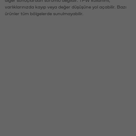
diğer sonuçlardan sorumlu değildir. TPW kullanımı,
varlıklarınızda kayıp veya değer düşüşüne yol açabilir. Bazı
ürünler tüm bölgelerde sunulmayabilir.