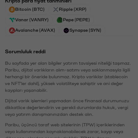
Kripto para fiyat tahminleri
Bitcoin (BTC)
Ripple (XRP)
Vanar (VANRY)
Pepe (PEPE)
Avalanche (AVAX)
Synapse (SYN)
Sorumluluk reddi
Bu sayfada yer alan bilgiler yatırım tavsiyesi niteliği taşımaz.
Paribu, dijital varlıkların alım-satımı veya saklanmasıyla ilgili
herhangi bir öneride bulunmaz. Kripto varlıklar (stablecoin
ve NFT'ler dahil), yüksek volatiliteye sahiptir ve ani değer
kayıpları yaşanabilir.
Dijital varlık işlemleri yapmadan önce finansal durumunuzu
dikkatlice değerlendirin ve gerekli durumlarda hukuk, vergi
veya yatırım danışmanınızdan destek alın.
Paribu, üçüncü taraf web sitelerinin (TPW) içeriklerinden
veya kullanımından kaynaklanabilecek zarar, kayıp veya