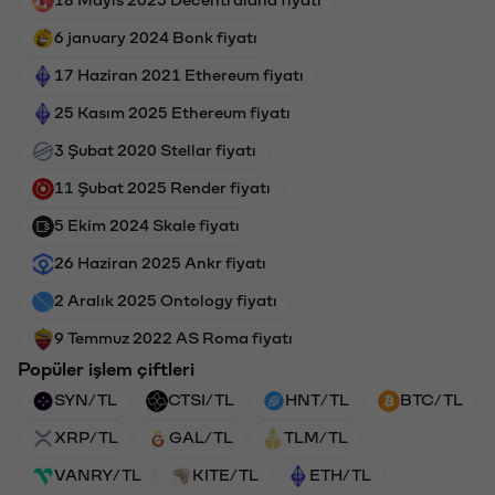
18 Mayıs 2025 Decentraland fiyatı
6 january 2024 Bonk fiyatı
17 Haziran 2021 Ethereum fiyatı
25 Kasım 2025 Ethereum fiyatı
3 Şubat 2020 Stellar fiyatı
11 Şubat 2025 Render fiyatı
5 Ekim 2024 Skale fiyatı
26 Haziran 2025 Ankr fiyatı
2 Aralık 2025 Ontology fiyatı
9 Temmuz 2022 AS Roma fiyatı
Popüler işlem çiftleri
SYN/TL
CTSI/TL
HNT/TL
BTC/TL
XRP/TL
GAL/TL
TLM/TL
VANRY/TL
KITE/TL
ETH/TL