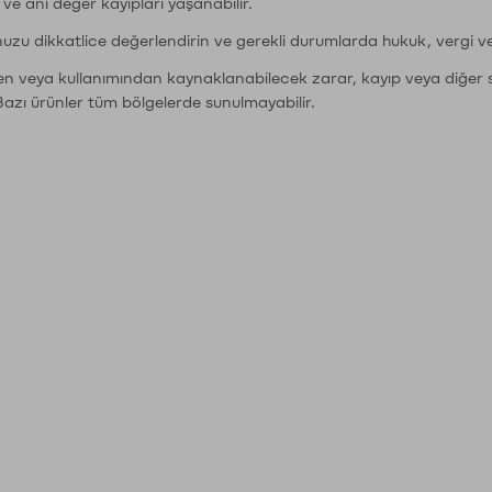
r ve ani değer kayıpları yaşanabilir.
nuzu dikkatlice değerlendirin ve gerekli durumlarda hukuk, vergi v
den veya kullanımından kaynaklanabilecek zarar, kayıp veya diğer 
Bazı ürünler tüm bölgelerde sunulmayabilir.