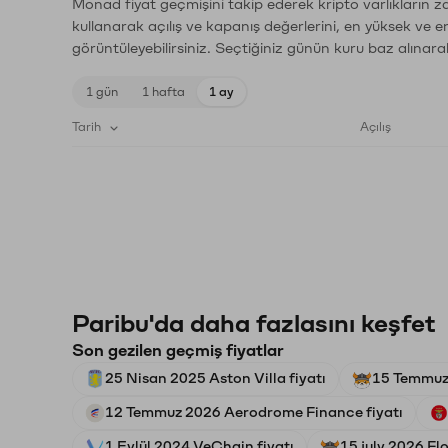
Monad fiyat geçmişini takip ederek kripto varlıkların z
kullanarak açılış ve kapanış değerlerini, en yüksek ve e
görüntüleyebilirsiniz. Seçtiğiniz günün kuru baz alınarak
1 gün
1 hafta
1 ay
Tarih
Açılış
Paribu'da daha fazlasını keşfet
Son gezilen geçmiş fiyatlar
25 Nisan 2025 Aston Villa fiyatı
15 Temmuz 
12 Temmuz 2026 Aerodrome Finance fiyatı
1 Eylül 2024 VeChain fiyatı
15 july 2026 Flo