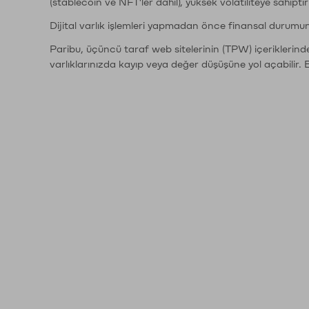
(stablecoin ve NFT'ler dahil), yüksek volatiliteye sahipti
Dijital varlık işlemleri yapmadan önce finansal durumu
Paribu, üçüncü taraf web sitelerinin (TPW) içeriklerin
varlıklarınızda kayıp veya değer düşüşüne yol açabilir. 