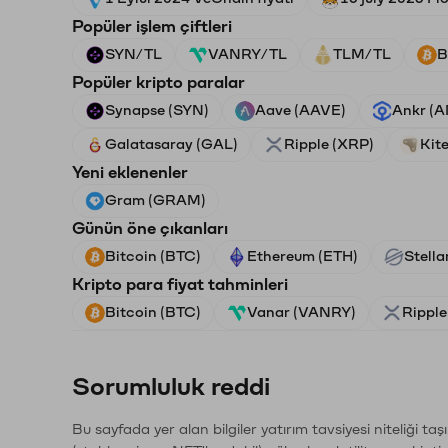
Popüler işlem çiftleri
SYN/TL
VANRY/TL
TLM/TL
B
Popüler kripto paralar
Synapse (SYN)
Aave (AAVE)
Ankr (
Galatasaray (GAL)
Ripple (XRP)
Kite
Yeni eklenenler
Gram (GRAM)
Günün öne çıkanları
Bitcoin (BTC)
Ethereum (ETH)
Stella
Kripto para fiyat tahminleri
Bitcoin (BTC)
Vanar (VANRY)
Ripple
Sorumluluk reddi
Bu sayfada yer alan bilgiler yatırım tavsiyesi niteliği ta