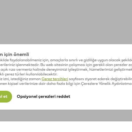
im için önemli
kilde faydalanabilmeniz için, amaçlarla sınırlı ve gizliliğe uygun olacak şekild
 verileriniz işlenmektedir. Bu web sitesinin çalışması için gerekli olan çerezler 
açık rıza vermeniz halinde deneyiminizi iyileştirmek, hizmetlerimizi geliştirmek
lı çerez türleri kullanılabilecektir.
iz izni, istediğiniz zaman
Çerez tercihleri
sayfasını ziyaret ederek değiştirebilir
enen kişisel verilerinize dair daha fazla bilgi için Çerezlere Yönelik Aydınlatma
l et
Opsiyonel çerezleri reddet