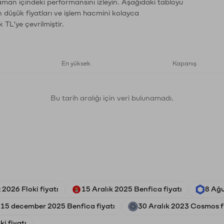
aman içindeki performansını izleyin. Aşağıdaki tabloyu
n düşük fiyatları ve işlem hacmini kolayca
 TL'ye çevrilmiştir.
En yüksek
Kapanış
Bu tarih aralığı için veri bulunamadı.
2026 Floki fiyatı
15 Aralık 2025 Benfica fiyatı
8 Ağu
15 december 2025 Benfica fiyatı
30 Aralık 2023 Cosmos f
ki fiyatı