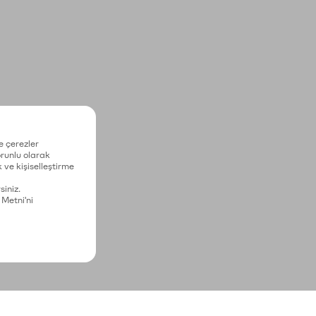
e çerezler
zorunlu olarak
 ve kişiselleştirme
siniz.
 Metni'ni