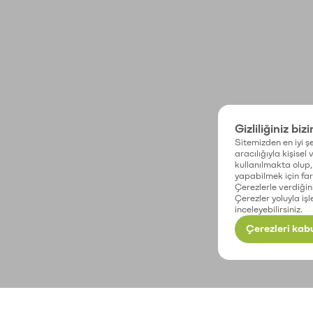
Gizliliğiniz biz
Sitemizden en iyi şe
aracılığıyla kişisel
kullanılmakta olup, 
yapabilmek için fark
Çerezlerle verdiğin
Çerezler yoluyla işl
inceleyebilirsiniz.
Çerezleri kabu