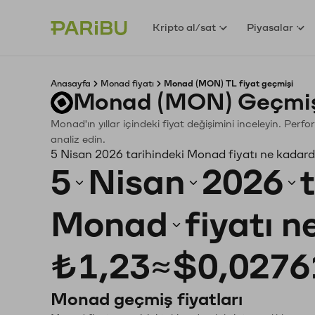
Kripto al/sat
Piyasalar
Anasayfa
Monad fiyatı
Monad (MON) TL fiyat geçmişi
Monad (MON) Geçmiş 
Monad'ın yıllar içindeki fiyat değişimini inceleyin. Per
analiz edin.
5 Nisan 2026 tarihindeki Monad fiyatı ne kadard
5
Nisan
2026
Monad
fiyatı 
₺1,23
≈
$0,0276
Monad geçmiş fiyatları