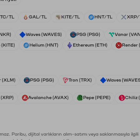
TC/TL
GAL/TL
KITE/TL
HNT/TL
XRP/
ANKR)
Waves (WAVES)
PSG (PSG)
Vanar (VA
 (KITE)
Helium (HNT)
Ethereum (ETH)
Render
r (XLM)
PSG (PSG)
Tron (TRX)
Waves (WAVES
 (XRP)
Avalanche (AVAX)
Pepe (PEPE)
Chiliz
şımaz. Paribu, dijital varlıkların alım-satımı veya saklanmasıyla ilgi