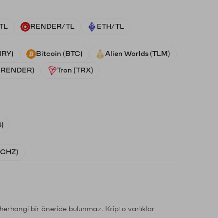
TL
RENDER/TL
ETH/TL
NRY)
Bitcoin (BTC)
Alien Worlds (TLM)
 (RENDER)
Tron (TRX)
)
 (CHZ)
li herhangi bir öneride bulunmaz. Kripto varlıklar