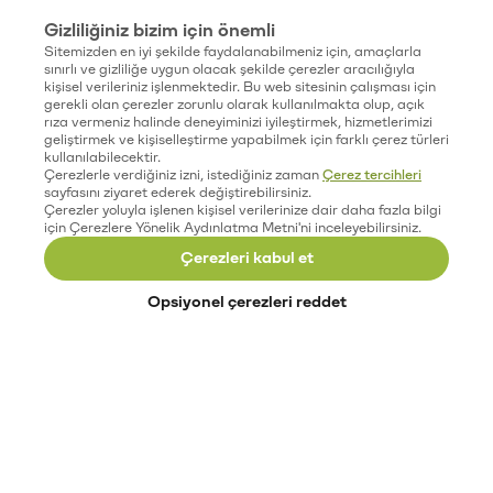
Gizliliğiniz bizim için önemli
Sitemizden en iyi şekilde faydalanabilmeniz için, amaçlarla
sınırlı ve gizliliğe uygun olacak şekilde çerezler aracılığıyla
kişisel verileriniz işlenmektedir. Bu web sitesinin çalışması için
gerekli olan çerezler zorunlu olarak kullanılmakta olup, açık
rıza vermeniz halinde deneyiminizi iyileştirmek, hizmetlerimizi
geliştirmek ve kişiselleştirme yapabilmek için farklı çerez türleri
kullanılabilecektir.
Çerezlerle verdiğiniz izni, istediğiniz zaman
Çerez tercihleri
sayfasını ziyaret ederek değiştirebilirsiniz.
Çerezler yoluyla işlenen kişisel verilerinize dair daha fazla bilgi
için Çerezlere Yönelik Aydınlatma Metni'ni inceleyebilirsiniz.
Çerezleri kabul et
Opsiyonel çerezleri reddet
Paribu’yu keşfet
Eğitimler