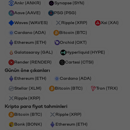
Ankr (ANKR)
Synapse (SYN)
Aave (AAVE)
PSG (PSG)
Waves (WAVES)
Ripple (XRP)
Xai (XAI)
Cardano (ADA)
Bitcoin (BTC)
Ethereum (ETH)
Orchid (OXT)
Galatasaray (GAL)
Hyperliquid (HYPE)
Render (RENDER)
Cartesi (CTSI)
Günün öne çıkanları
Ethereum (ETH)
Cardano (ADA)
Stellar (XLM)
Bitcoin (BTC)
Tron (TRX)
Ripple (XRP)
Kripto para fiyat tahminleri
Bitcoin (BTC)
Ripple (XRP)
Bonk (BONK)
Ethereum (ETH)