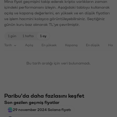
Mina fiyat geçmişini takip ederek kripto varlıkların zaman
içindeki performansını izleyin. Aşağıdaki tabloyu kullanarak
açılış ve kapanış değerlerini, en yüksek ve en düşük fiyatları
ve işlem hacmini kolayca görüntüleyebilirsiniz. Seçtiğiniz
günün kuru baz alınarak TL'ye çevrilmiştir.
1 gün
1 hafta
1 ay
Tarih
Açılış
En yüksek
Kapanış
En düşük
Haci
Bu tarih aralığı için veri bulunamadı.
Paribu'da daha fazlasını keşfet
Son gezilen geçmiş fiyatlar
29 november 2024 Solana fiyatı