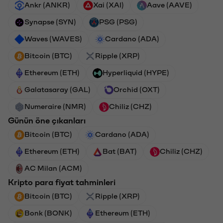
Ankr (ANKR)
Xai (XAI)
Aave (AAVE)
Synapse (SYN)
PSG (PSG)
Waves (WAVES)
Cardano (ADA)
Bitcoin (BTC)
Ripple (XRP)
Ethereum (ETH)
Hyperliquid (HYPE)
Galatasaray (GAL)
Orchid (OXT)
Numeraire (NMR)
Chiliz (CHZ)
Günün öne çıkanları
Bitcoin (BTC)
Cardano (ADA)
Ethereum (ETH)
Bat (BAT)
Chiliz (CHZ)
AC Milan (ACM)
Kripto para fiyat tahminleri
Bitcoin (BTC)
Ripple (XRP)
Bonk (BONK)
Ethereum (ETH)