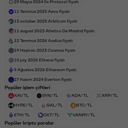
29 Mayıs 2024 0x Protocol fiyatı
11 Temmuz 2025 Aevo fiyatı
13 october 2025 Arbitrum fiyatı
11 august 2023 Atletico De Madrid fiyatı
12 Temmuz 2026 Audius fiyatı
19 Haziran 2023 Cosmos fiyatı
10 july 2026 Ethena fiyatı
9 Ağustos 2026 Ethereum fiyatı
27 Kasım 2024 Everton fiyatı
Popüler işlem çiftleri
XAI/TL
SYN/TL
ADA/TL
XRP/TL
HYPE/TL
GAL/TL
BTC/TL
ETH/TL
OXT/TL
VANRY/TL
Popüler kripto paralar