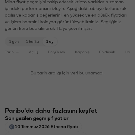
Mina fiyat geçmişini takip ederek kripto varlıkların zaman
içindeki performansını izleyin. Aşağıdaki tabloyu kullanarak
açılış ve kapanış değerlerini, en yüksek ve en düşük fiyatları
ve işlem hacmini kolayca görüntüleyebilirsiniz. Seçtiğiniz
günün kuru baz alınarak TL'ye çevrilmiştir.
1 gün
1 hafta
1 ay
Tarih
Açılış
En yüksek
Kapanış
En düşük
Haci
Bu tarih aralığı için veri bulunamadı.
Paribu'da daha fazlasını keşfet
Son gezilen geçmiş fiyatlar
10 Temmuz 2026 Ethena fiyatı