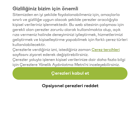
Gizliliğiniz bizim için önemli
Sitemizden en iyi şekilde faydalanabilmeniz için, amaçlarla
sınırlı ve gizliliğe uygun olacak şekilde çerezler aracılığıyla
kişisel verileriniz işlenmektedir. Bu web sitesinin çalışması için
gerekli olan çerezler zorunlu olarak kullanılmakta olup, açık
rıza vermeniz halinde deneyiminizi iyileştirmek, hizmetlerimizi
geliştirmek ve kişiselleştirme yapabilmek için farklı çerez türleri
kullanılabilecektir.
Çerezlerle verdiğiniz izni, istediğiniz zaman
Çerez tercihleri
sayfasını ziyaret ederek değiştirebilirsiniz.
Çerezler yoluyla işlenen kişisel verilerinize dair daha fazla bilgi
için Çerezlere Yönelik Aydınlatma Metni'ni inceleyebilirsiniz.
Çerezleri kabul et
Opsiyonel çerezleri reddet
Paribu’yu keşfet
Eğitimler