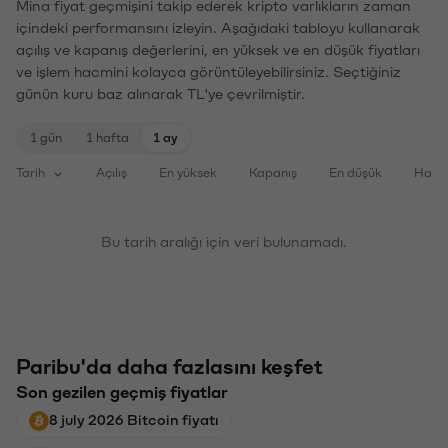
Mina fiyat geçmişini takip ederek kripto varlıkların zaman
içindeki performansını izleyin. Aşağıdaki tabloyu kullanarak
açılış ve kapanış değerlerini, en yüksek ve en düşük fiyatları
ve işlem hacmini kolayca görüntüleyebilirsiniz. Seçtiğiniz
günün kuru baz alınarak TL'ye çevrilmiştir.
1 gün
1 hafta
1 ay
Tarih
Açılış
En yüksek
Kapanış
En düşük
Haci
Bu tarih aralığı için veri bulunamadı.
Paribu'da daha fazlasını keşfet
Son gezilen geçmiş fiyatlar
8 july 2026 Bitcoin fiyatı