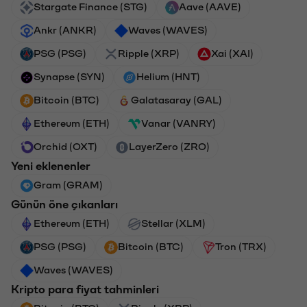
Stargate Finance (STG)
Aave (AAVE)
Ankr (ANKR)
Waves (WAVES)
PSG (PSG)
Ripple (XRP)
Xai (XAI)
Synapse (SYN)
Helium (HNT)
Bitcoin (BTC)
Galatasaray (GAL)
Ethereum (ETH)
Vanar (VANRY)
Orchid (OXT)
LayerZero (ZRO)
Yeni eklenenler
Gram (GRAM)
Günün öne çıkanları
Ethereum (ETH)
Stellar (XLM)
PSG (PSG)
Bitcoin (BTC)
Tron (TRX)
Waves (WAVES)
Kripto para fiyat tahminleri