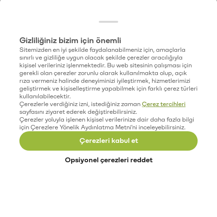
Gizliliğiniz bizim için önemli
Sitemizden en iyi şekilde faydalanabilmeniz için, amaçlarla
sınırlı ve gizliliğe uygun olacak şekilde çerezler aracılığıyla
kişisel verileriniz işlenmektedir. Bu web sitesinin çalışması için
gerekli olan çerezler zorunlu olarak kullanılmakta olup, açık
rıza vermeniz halinde deneyiminizi iyileştirmek, hizmetlerimizi
geliştirmek ve kişiselleştirme yapabilmek için farklı çerez türleri
kullanılabilecektir.
Çerezlerle verdiğiniz izni, istediğiniz zaman
Çerez tercihleri
sayfasını ziyaret ederek değiştirebilirsiniz.
Çerezler yoluyla işlenen kişisel verilerinize dair daha fazla bilgi
için Çerezlere Yönelik Aydınlatma Metni'ni inceleyebilirsiniz.
Çerezleri kabul et
Opsiyonel çerezleri reddet