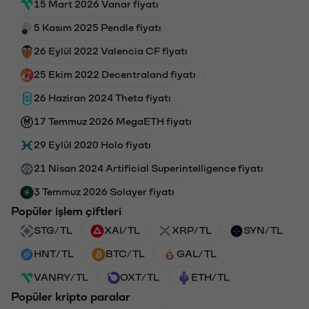
15 Mart 2026 Vanar fiyatı
5 Kasım 2025 Pendle fiyatı
26 Eylül 2022 Valencia CF fiyatı
25 Ekim 2022 Decentraland fiyatı
26 Haziran 2024 Theta fiyatı
17 Temmuz 2026 MegaETH fiyatı
29 Eylül 2020 Holo fiyatı
21 Nisan 2024 Artificial Superintelligence fiyatı
3 Temmuz 2026 Solayer fiyatı
Popüler işlem çiftleri
STG/TL
XAI/TL
XRP/TL
SYN/TL
HNT/TL
BTC/TL
GAL/TL
VANRY/TL
OXT/TL
ETH/TL
Popüler kripto paralar