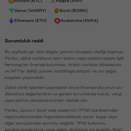
Bitcoin (BTC)
Ripple (XRP)
Vanar (VANRY)
Bonk (BONK)
Ethereum (ETH)
Avalanche (AVAX)
Sorumluluk reddi
Bu sayfada yer alan bilgiler yatırım tavsiyesi niteliği taşımaz.
Paribu, dijital varlıkların alım-satımı veya saklanmasıyla ilgili
herhangi bir öneride bulunmaz. Kripto varlıklar (stablecoin
ve NFT'ler dahil), yüksek volatiliteye sahiptir ve ani değer
kayıpları yaşanabilir.
Dijital varlık işlemleri yapmadan önce finansal durumunuzu
dikkatlice değerlendirin ve gerekli durumlarda hukuk, vergi
veya yatırım danışmanınızdan destek alın.
Paribu, üçüncü taraf web sitelerinin (TPW) içeriklerinden
veya kullanımından kaynaklanabilecek zarar, kayıp veya
diğer sonuçlardan sorumlu değildir. TPW kullanımı,
varlıklarınızda kayıp veya değer düşüşüne yol açabilir. Bazı