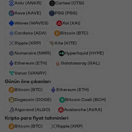
Ankr (ANKR)
Cartesi (CTSI)
Aave (AAVE)
PSG (PSG)
Waves (WAVES)
Xai (XAI)
Cardano (ADA)
Bitcoin (BTC)
Ripple (XRP)
Kite (KITE)
Numeraire (NMR)
Hyperliquid (HYPE)
Ethereum (ETH)
Galatasaray (GAL)
Vanar (VANRY)
Günün öne çıkanları
Bitcoin (BTC)
Ethereum (ETH)
Dogecoin (DOGE)
Bitcoin Cash (BCH)
Algorand (ALGO)
Avalanche (AVAX)
Kripto para fiyat tahminleri
Bitcoin (BTC)
Ripple (XRP)