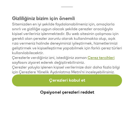
Gizliliğiniz bizim için önemli
Sitemizden en iyi şekilde faydalanabilmeniz için, amaçlarla
sınırlı ve gizliliğe uygun olacak şekilde çerezler aracılığıyla
kişisel verileriniz işlenmektedir. Bu web sitesinin çalışması için
gerekli olan çerezler zorunlu olarak kullanılmakta olup, açık
rıza vermeniz halinde deneyiminizi iyileştirmek, hizmetlerimizi
geliştirmek ve kişiselleştirme yapabilmek için farklı çerez türleri
kullanılabilecektir.
Çerezlerle verdiğiniz izni, istediğiniz zaman
Çerez tercihleri
sayfasını ziyaret ederek değiştirebilirsiniz.
Çerezler yoluyla işlenen kişisel verilerinize dair daha fazla bilgi
için Çerezlere Yönelik Aydınlatma Metni'ni inceleyebilirsiniz.
Çerezleri kabul et
Opsiyonel çerezleri reddet
Paribu’yu keşfet