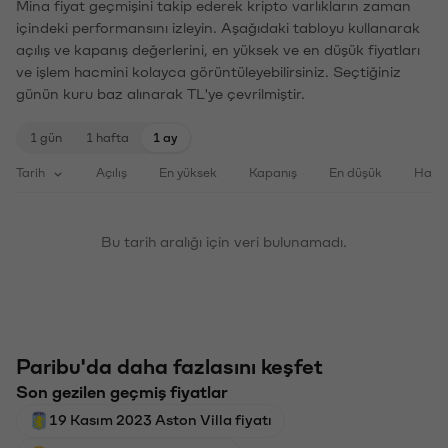
Mina fiyat geçmişini takip ederek kripto varlıkların zaman
içindeki performansını izleyin. Aşağıdaki tabloyu kullanarak
açılış ve kapanış değerlerini, en yüksek ve en düşük fiyatları
ve işlem hacmini kolayca görüntüleyebilirsiniz. Seçtiğiniz
günün kuru baz alınarak TL'ye çevrilmiştir.
1 gün
1 hafta
1 ay
Tarih
Açılış
En yüksek
Kapanış
En düşük
Haci
Bu tarih aralığı için veri bulunamadı.
Paribu'da daha fazlasını keşfet
Son gezilen geçmiş fiyatlar
19 Kasım 2023 Aston Villa fiyatı