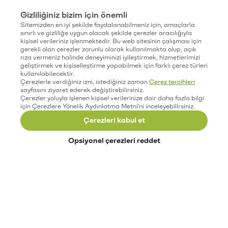
Gizliliğiniz bizim için önemli
Sitemizden en iyi şekilde faydalanabilmeniz için, amaçlarla
sınırlı ve gizliliğe uygun olacak şekilde çerezler aracılığıyla
kişisel verileriniz işlenmektedir. Bu web sitesinin çalışması için
gerekli olan çerezler zorunlu olarak kullanılmakta olup, açık
rıza vermeniz halinde deneyiminizi iyileştirmek, hizmetlerimizi
geliştirmek ve kişiselleştirme yapabilmek için farklı çerez türleri
kullanılabilecektir.
Çerezlerle verdiğiniz izni, istediğiniz zaman
Çerez tercihleri
sayfasını ziyaret ederek değiştirebilirsiniz.
Çerezler yoluyla işlenen kişisel verilerinize dair daha fazla bilgi
için Çerezlere Yönelik Aydınlatma Metni'ni inceleyebilirsiniz.
Çerezleri kabul et
Opsiyonel çerezleri reddet
Paribu’yu keşfet
Eğitimler