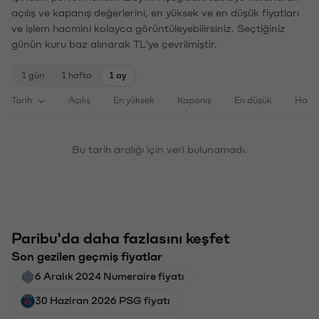
açılış ve kapanış değerlerini, en yüksek ve en düşük fiyatları
ve işlem hacmini kolayca görüntüleyebilirsiniz. Seçtiğiniz
günün kuru baz alınarak TL'ye çevrilmiştir.
1 gün
1 hafta
1 ay
Tarih
Açılış
En yüksek
Kapanış
En düşük
Haci
Bu tarih aralığı için veri bulunamadı.
Paribu'da daha fazlasını keşfet
Son gezilen geçmiş fiyatlar
6 Aralık 2024 Numeraire fiyatı
30 Haziran 2026 PSG fiyatı