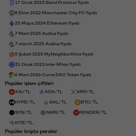
17 Ocak 2023 Band Protocol fiyatı
8 Ekim 2022 Manchester City FC fiyatı
25 Mayıs 2024 Ethereum fiyatı
7 Mart 2025 Audius fiyatı
7 march 2025 Audius fiyatı
5 Şubat 2025 MyNeighborAlice fiyatı
31 Ocak 2023 Inter Milan fiyatı
6 Mart 2026 Curve DAO Token fiyatı
Popüler işlem çiftleri
XAI/TL
ADA/TL
XRP/TL
HYPE/TL
GAL/TL
BTC/TL
SYN/TL
NMR/TL
RENDER/TL
KITE/TL
Popüler kripto paralar