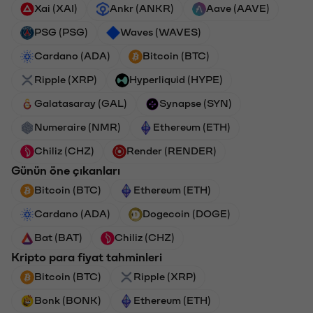
Xai (XAI)
Ankr (ANKR)
Aave (AAVE)
PSG (PSG)
Waves (WAVES)
Cardano (ADA)
Bitcoin (BTC)
Ripple (XRP)
Hyperliquid (HYPE)
Galatasaray (GAL)
Synapse (SYN)
Numeraire (NMR)
Ethereum (ETH)
Chiliz (CHZ)
Render (RENDER)
Günün öne çıkanları
Bitcoin (BTC)
Ethereum (ETH)
Cardano (ADA)
Dogecoin (DOGE)
Bat (BAT)
Chiliz (CHZ)
Kripto para fiyat tahminleri
Bitcoin (BTC)
Ripple (XRP)
Bonk (BONK)
Ethereum (ETH)