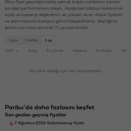
Mina fiyat geçmişini takip ederek kripto varlıkların zaman
içindeki performansını izleyin. Aşağıdaki tabloyu kullanarak
açılış ve kapanış değerlerini, en yüksek ve en düşük fiyatları
ve işlem hacmini kolayca görüntüleyebilirsiniz. Seçtiğiniz
günün kuru baz alınarak TL'ye çevrilmiştir.
1 gün
1 hafta
1 ay
Tarih
Açılış
En yüksek
Kapanış
En düşük
Haci
Bu tarih aralığı için veri bulunamadı.
Paribu'da daha fazlasını keşfet
Son gezilen geçmiş fiyatlar
7 Ağustos 2026 Galatasaray fiyatı