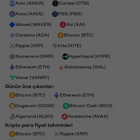
Ankr (ANKR)
Cartesi (CTSI)
Aave (AAVE)
PSG (PSG)
Waves (WAVES)
Xai (XAI)
Cardano (ADA)
Bitcoin (BTC)
Ripple (XRP)
Kite (KITE)
Numeraire (NMR)
Hyperliquid (HYPE)
Ethereum (ETH)
Galatasaray (GAL)
Vanar (VANRY)
Günün öne çıkanları
Bitcoin (BTC)
Ethereum (ETH)
Dogecoin (DOGE)
Bitcoin Cash (BCH)
Algorand (ALGO)
Avalanche (AVAX)
Kripto para fiyat tahminleri
Bitcoin (BTC)
Ripple (XRP)