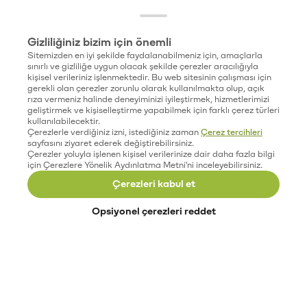
Gizliliğiniz bizim için önemli
Sitemizden en iyi şekilde faydalanabilmeniz için, amaçlarla
sınırlı ve gizliliğe uygun olacak şekilde çerezler aracılığıyla
kişisel verileriniz işlenmektedir. Bu web sitesinin çalışması için
gerekli olan çerezler zorunlu olarak kullanılmakta olup, açık
rıza vermeniz halinde deneyiminizi iyileştirmek, hizmetlerimizi
geliştirmek ve kişiselleştirme yapabilmek için farklı çerez türleri
kullanılabilecektir.
Çerezlerle verdiğiniz izni, istediğiniz zaman
Çerez tercihleri
sayfasını ziyaret ederek değiştirebilirsiniz.
Çerezler yoluyla işlenen kişisel verilerinize dair daha fazla bilgi
için Çerezlere Yönelik Aydınlatma Metni'ni inceleyebilirsiniz.
Çerezleri kabul et
Opsiyonel çerezleri reddet
Paribu’yu keşfet