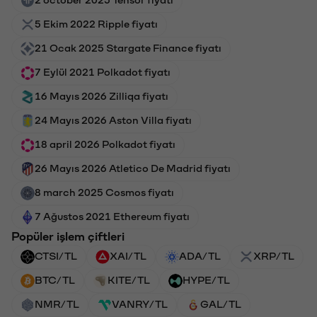
5 Ekim 2022 Ripple fiyatı
21 Ocak 2025 Stargate Finance fiyatı
7 Eylül 2021 Polkadot fiyatı
16 Mayıs 2026 Zilliqa fiyatı
24 Mayıs 2026 Aston Villa fiyatı
18 april 2026 Polkadot fiyatı
26 Mayıs 2026 Atletico De Madrid fiyatı
8 march 2025 Cosmos fiyatı
7 Ağustos 2021 Ethereum fiyatı
Popüler işlem çiftleri
CTSI/TL
XAI/TL
ADA/TL
XRP/TL
BTC/TL
KITE/TL
HYPE/TL
NMR/TL
VANRY/TL
GAL/TL