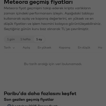
Meteora geçmiş fiyatları
Meteora fiyat geçmişini takip ederek kripto varlıkların
zaman içindeki performansını izleyin. Aşağıdaki tabloyu
kullanarak açılış ve kapanış değerlerini, en yüksek ve en
düşük fiyatları ve işlem hacmini kolayca görüntüleyebilirsiniz.
Seçtiğiniz günün kuru baz alınarak TL'ye çevrilmiştir.
1 gün
1 hafta
1 ay
Tarih
Açılış
En yüksek
Kapanış
En düşük
Haci
Bu tarih aralığı için veri bulunamadı.
Paribu'da daha fazlasını keşfet
Son gezilen geçmiş fiyatlar
2 october 2025 Tensor fiyatı