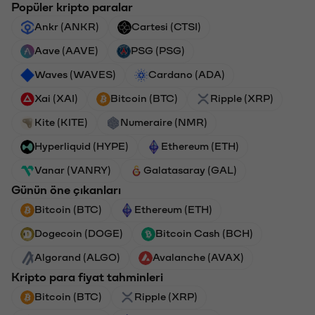
Popüler kripto paralar
Ankr (ANKR)
Cartesi (CTSI)
Aave (AAVE)
PSG (PSG)
Waves (WAVES)
Cardano (ADA)
Xai (XAI)
Bitcoin (BTC)
Ripple (XRP)
Kite (KITE)
Numeraire (NMR)
Hyperliquid (HYPE)
Ethereum (ETH)
Vanar (VANRY)
Galatasaray (GAL)
Günün öne çıkanları
Bitcoin (BTC)
Ethereum (ETH)
Dogecoin (DOGE)
Bitcoin Cash (BCH)
Algorand (ALGO)
Avalanche (AVAX)
Kripto para fiyat tahminleri
Bitcoin (BTC)
Ripple (XRP)