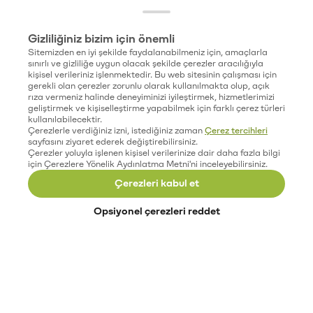
Gizliliğiniz bizim için önemli
Sitemizden en iyi şekilde faydalanabilmeniz için, amaçlarla
sınırlı ve gizliliğe uygun olacak şekilde çerezler aracılığıyla
kişisel verileriniz işlenmektedir. Bu web sitesinin çalışması için
gerekli olan çerezler zorunlu olarak kullanılmakta olup, açık
rıza vermeniz halinde deneyiminizi iyileştirmek, hizmetlerimizi
geliştirmek ve kişiselleştirme yapabilmek için farklı çerez türleri
kullanılabilecektir.
Çerezlerle verdiğiniz izni, istediğiniz zaman
Çerez tercihleri
sayfasını ziyaret ederek değiştirebilirsiniz.
Çerezler yoluyla işlenen kişisel verilerinize dair daha fazla bilgi
için Çerezlere Yönelik Aydınlatma Metni'ni inceleyebilirsiniz.
Çerezleri kabul et
Opsiyonel çerezleri reddet
Paribu’yu keşfet