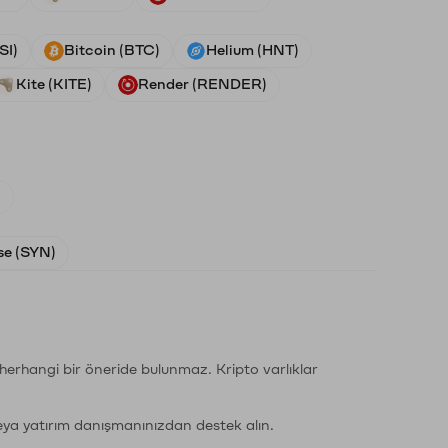
SI)
Bitcoin (BTC)
Helium (HNT)
Kite (KITE)
Render (RENDER)
)
e (SYN)
li herhangi bir öneride bulunmaz. Kripto varlıklar
eya yatırım danışmanınızdan destek alın.