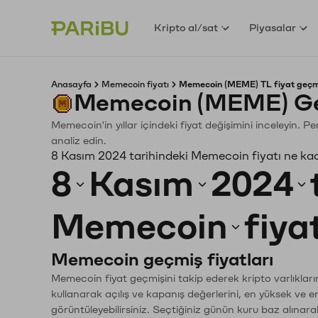
Kripto al/sat
Piyasalar
Anasayfa
Memecoin fiyatı
Memecoin (MEME) TL fiyat geçm
Memecoin (MEME) Ge
Memecoin'in yıllar içindeki fiyat değişimini inceleyin. 
analiz edin.
8 Kasım 2024 tarihindeki Memecoin fiyatı ne ka
8
Kasım
2024
Memecoin
fiya
Memecoin geçmiş fiyatları
Memecoin fiyat geçmişini takip ederek kripto varlıkları
kullanarak açılış ve kapanış değerlerini, en yüksek ve e
görüntüleyebilirsiniz. Seçtiğiniz günün kuru baz alınarak