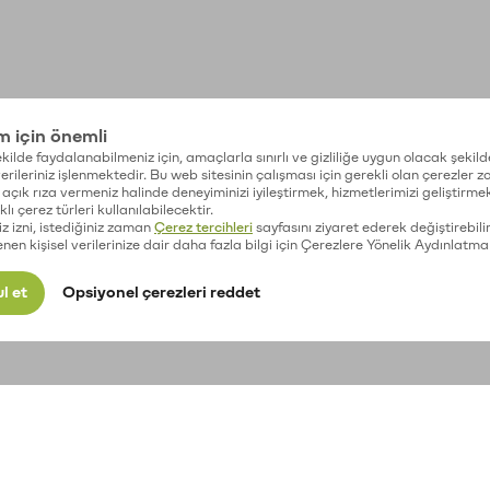
im için önemli
kilde faydalanabilmeniz için, amaçlarla sınırlı ve gizliliğe uygun olacak şekild
 verileriniz işlenmektedir. Bu web sitesinin çalışması için gerekli olan çerezler 
açık rıza vermeniz halinde deneyiminizi iyileştirmek, hizmetlerimizi geliştirmek
lı çerez türleri kullanılabilecektir.
iz izni, istediğiniz zaman
Çerez tercihleri
sayfasını ziyaret ederek değiştirebilir
enen kişisel verilerinize dair daha fazla bilgi için Çerezlere Yönelik Aydınlatma
l et
Opsiyonel çerezleri reddet