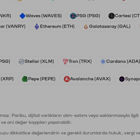
ANKR)
Waves (WAVES)
PSG (PSG)
Cartesi (CT
ar (VANRY)
Ethereum (ETH)
Galatasaray (GAL)
PSG)
Stellar (XLM)
Tron (TRX)
Cardano (ADA
 (XRP)
Pepe (PEPE)
Avalanche (AVAX)
Synaps
şımaz. Paribu, dijital varlıkların alım-satımı veya saklanmasıyla ilgi
r ve ani değer kayıpları yaşanabilir.
nuzu dikkatlice değerlendirin ve gerekli durumlarda hukuk, vergi v