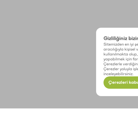
Gizliliğiniz biz
Sitemizden en iyi şe
aracılığıyla kişisel
kullanılmakta olup, 
yapabilmek için fark
Çerezlerle verdiğin
Çerezler yoluyla işl
inceleyebilirsiniz.
Çerezleri kabu