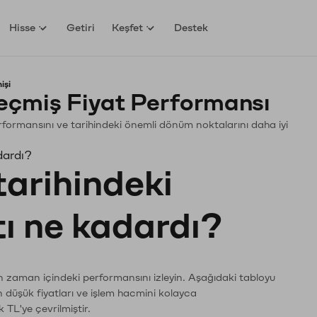
Hisse
Getiri
Keşfet
Destek
işi
çmiş Fiyat Performansı
Performansını ve tarihindeki önemli dönüm noktalarını daha iyi
dardı?
tarihindeki
tı ne kadardı?
n zaman içindeki performansını izleyin. Aşağıdaki tabloyu
n düşük fiyatları ve işlem hacmini kolayca
 TL'ye çevrilmiştir.