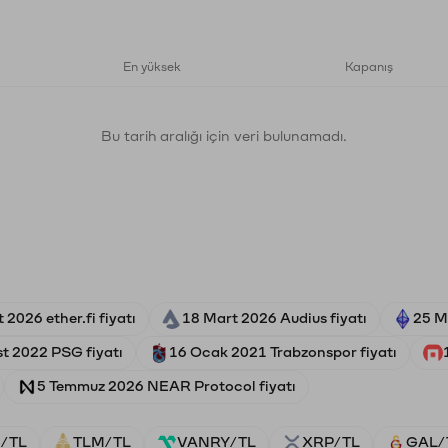
En yüksek
Kapanış
Bu tarih aralığı için veri bulunamadı.
 2026 ether.fi fiyatı
18 Mart 2026 Audius fiyatı
25 M
st 2022 PSG fiyatı
16 Ocak 2021 Trabzonspor fiyatı
5 Temmuz 2026 NEAR Protocol fiyatı
/TL
TLM/TL
VANRY/TL
XRP/TL
GAL/