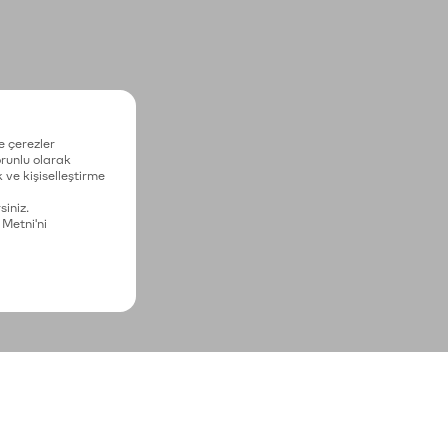
e çerezler
zorunlu olarak
 ve kişiselleştirme
siniz.
 Metni'ni