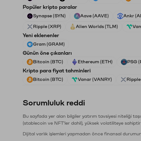
Popüler kripto paralar
Synapse (SYN)
Aave (AAVE)
Ankr (
Ripple (XRP)
Alien Worlds (TLM)
Van
Yeni eklenenler
Gram (GRAM)
Günün öne çıkanları
Bitcoin (BTC)
Ethereum (ETH)
PSG (
Kripto para fiyat tahminleri
Bitcoin (BTC)
Vanar (VANRY)
Ripple
Sorumluluk reddi
Bu sayfada yer alan bilgiler yatırım tavsiyesi niteliği ta
(stablecoin ve NFT'ler dahil), yüksek volatiliteye sahipti
Dijital varlık işlemleri yapmadan önce finansal durumu