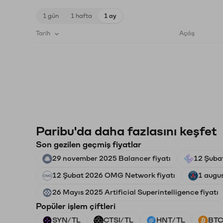
1 gün
1 hafta
1 ay
Tarih
Açılış
Paribu'da daha fazlasını keşfet
Son gezilen geçmiş fiyatlar
29 november 2025 Balancer fiyatı
12 Şubat
12 Şubat 2026 OMG Network fiyatı
1 augu
26 Mayıs 2025 Artificial Superintelligence fiyatı
Popüler işlem çiftleri
SYN/TL
CTSI/TL
HNT/TL
BTC