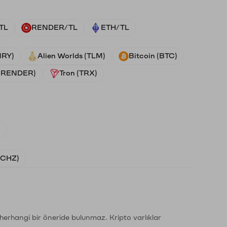
TL
RENDER/TL
ETH/TL
NRY)
Alien Worlds (TLM)
Bitcoin (BTC)
 (RENDER)
Tron (TRX)
)
 (CHZ)
li herhangi bir öneride bulunmaz. Kripto varlıklar