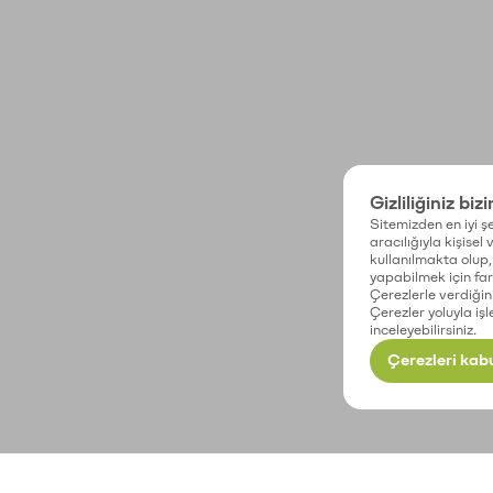
Gizliliğiniz biz
Sitemizden en iyi şe
aracılığıyla kişisel
kullanılmakta olup, 
yapabilmek için fark
Çerezlerle verdiğin
Çerezler yoluyla işl
inceleyebilirsiniz.
Çerezleri kabu