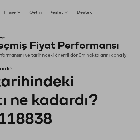
Hisse
Getiri
Keşfet
Destek
işi
çmiş Fiyat Performansı
Performansını ve tarihindeki önemli dönüm noktalarını daha iyi
dardı?
tarihindeki
tı ne kadardı?
118838