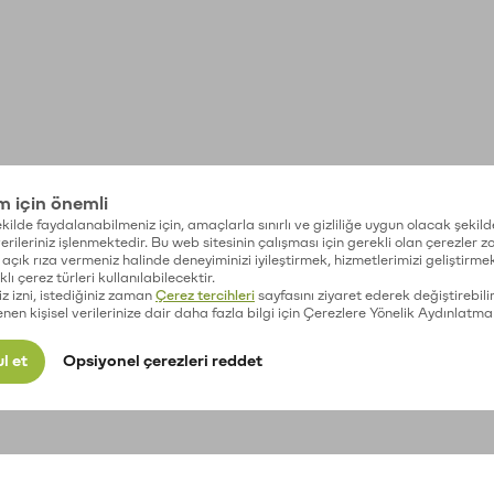
im için önemli
kilde faydalanabilmeniz için, amaçlarla sınırlı ve gizliliğe uygun olacak şekild
 verileriniz işlenmektedir. Bu web sitesinin çalışması için gerekli olan çerezler 
açık rıza vermeniz halinde deneyiminizi iyileştirmek, hizmetlerimizi geliştirmek
lı çerez türleri kullanılabilecektir.
iz izni, istediğiniz zaman
Çerez tercihleri
sayfasını ziyaret ederek değiştirebilir
enen kişisel verilerinize dair daha fazla bilgi için Çerezlere Yönelik Aydınlatma
l et
Opsiyonel çerezleri reddet