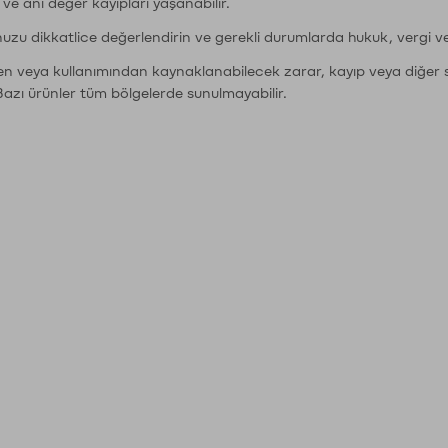
r ve ani değer kayıpları yaşanabilir.
nuzu dikkatlice değerlendirin ve gerekli durumlarda hukuk, vergi v
den veya kullanımından kaynaklanabilecek zarar, kayıp veya diğer 
Bazı ürünler tüm bölgelerde sunulmayabilir.