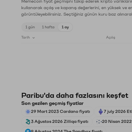
Memecoin fiyat geçmişini takip ederek kripto varlıkları
kullanarak açılış ve kapanış değerlerini, en yüksek ve e
görüntüleyebilirsiniz. Seçtiğiniz günün kuru baz alınarak
1 gün
1 hafta
1 ay
Tarih
Açılış
Paribu'da daha fazlasını keşfet
Son gezilen geçmiş fiyatlar
29 Mart 2023 Cardano fiyatı
7 july 2026 E
3 Ağustos 2026 Zilliqa fiyatı
20 Nisan 2022 
9 Ağustos 2024 The Sandbox fiyatı