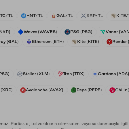
TC/TL
HNT/TL
GAL/TL
XRP/TL
KITE/
ANKR)
Waves (WAVES)
PSG (PSG)
Vanar (VA
ray (GAL)
Ethereum (ETH)
Kite (KITE)
Render
PSG)
Stellar (XLM)
Tron (TRX)
Cardano (ADA
 (XRP)
Avalanche (AVAX)
Pepe (PEPE)
Chiliz
şımaz. Paribu, dijital varlıkların alım-satımı veya saklanmasıyla ilgi