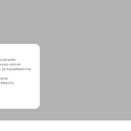
e çerezler
zorunlu olarak
 ve kişiselleştirme
siniz.
 Metni'ni