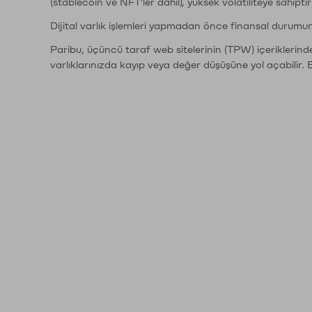
(stablecoin ve NFT'ler dahil), yüksek volatiliteye sahipti
Dijital varlık işlemleri yapmadan önce finansal durumu
Paribu, üçüncü taraf web sitelerinin (TPW) içeriklerin
varlıklarınızda kayıp veya değer düşüşüne yol açabilir. 