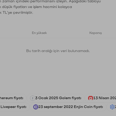
n zaman içindeki performansını izleyin. Aşağıdaki tabloyu
n düşük fiyatları ve işlem hacmini kolayca
 TL'ye çevrilmiştir.
En yüksek
Kapanış
Bu tarih aralığı için veri bulunamadı.
thereum fiyatı
3 Ocak 2025 Golem fiyatı
13 Nisan 20
Livepeer fiyatı
23 september 2022 Enjin Coin fiyatı