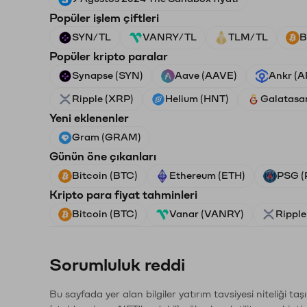
Popüler işlem çiftleri
SYN/TL
VANRY/TL
TLM/TL
B
Popüler kripto paralar
Synapse (SYN)
Aave (AAVE)
Ankr (
Ripple (XRP)
Helium (HNT)
Galatasa
Yeni eklenenler
Gram (GRAM)
Günün öne çıkanları
Bitcoin (BTC)
Ethereum (ETH)
PSG (
Kripto para fiyat tahminleri
Bitcoin (BTC)
Vanar (VANRY)
Ripple
Sorumluluk reddi
Bu sayfada yer alan bilgiler yatırım tavsiyesi niteliği ta