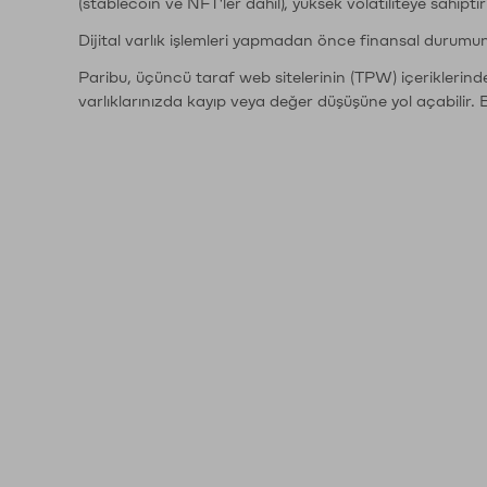
(stablecoin ve NFT'ler dahil), yüksek volatiliteye sahipti
Dijital varlık işlemleri yapmadan önce finansal durumu
Paribu, üçüncü taraf web sitelerinin (TPW) içeriklerin
varlıklarınızda kayıp veya değer düşüşüne yol açabilir. 