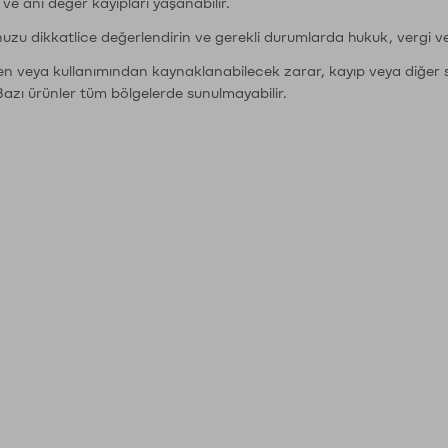
r ve ani değer kayıpları yaşanabilir.
nuzu dikkatlice değerlendirin ve gerekli durumlarda hukuk, vergi v
den veya kullanımından kaynaklanabilecek zarar, kayıp veya diğer 
Bazı ürünler tüm bölgelerde sunulmayabilir.