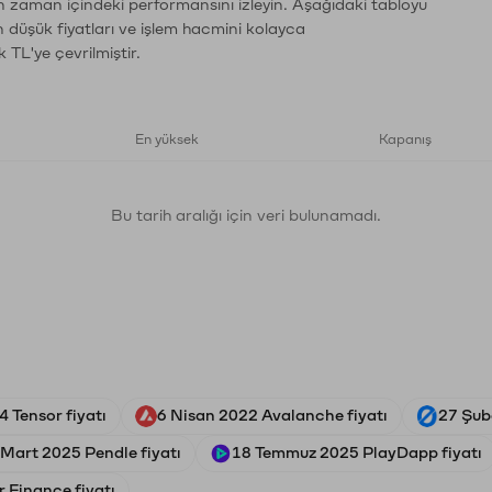
n zaman içindeki performansını izleyin. Aşağıdaki tabloyu
n düşük fiyatları ve işlem hacmini kolayca
 TL'ye çevrilmiştir.
En yüksek
Kapanış
Bu tarih aralığı için veri bulunamadı.
4 Tensor fiyatı
6 Nisan 2022 Avalanche fiyatı
27 Şub
 Mart 2025 Pendle fiyatı
18 Temmuz 2025 PlayDapp fiyatı
 Finance fiyatı