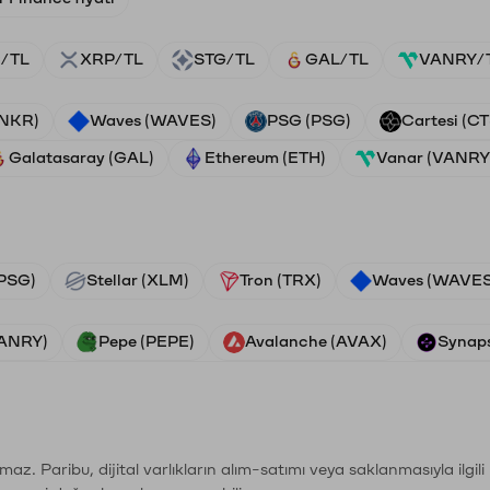
/TL
XRP/TL
STG/TL
GAL/TL
VANRY/
ANKR)
Waves (WAVES)
PSG (PSG)
Cartesi (CT
Galatasaray (GAL)
Ethereum (ETH)
Vanar (VANRY
PSG)
Stellar (XLM)
Tron (TRX)
Waves (WAVES
VANRY)
Pepe (PEPE)
Avalanche (AVAX)
Synaps
şımaz. Paribu, dijital varlıkların alım-satımı veya saklanmasıyla ilgi