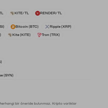
TL
KITE/TL
RENDER/TL
SI)
Bitcoin (BTC)
Ripple (XRP)
)
Kite (KITE)
Tron (TRX)
)
e (SYN)
li herhangi bir öneride bulunmaz. Kripto varlıklar