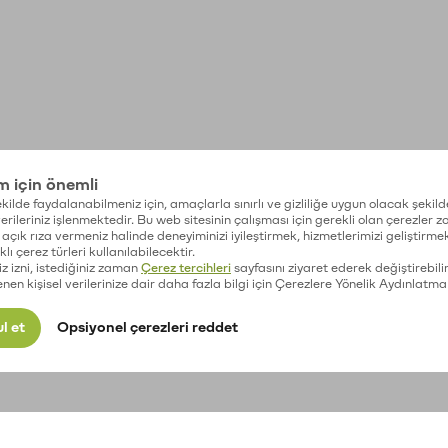
im için önemli
kilde faydalanabilmeniz için, amaçlarla sınırlı ve gizliliğe uygun olacak şekild
 verileriniz işlenmektedir. Bu web sitesinin çalışması için gerekli olan çerezler 
açık rıza vermeniz halinde deneyiminizi iyileştirmek, hizmetlerimizi geliştirmek
lı çerez türleri kullanılabilecektir.
iz izni, istediğiniz zaman
Çerez tercihleri
sayfasını ziyaret ederek değiştirebilir
enen kişisel verilerinize dair daha fazla bilgi için Çerezlere Yönelik Aydınlatma
l et
Opsiyonel çerezleri reddet