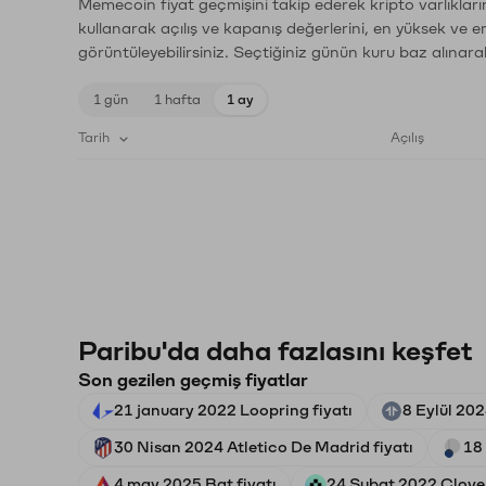
Memecoin fiyat geçmişini takip ederek kripto varlıkları
kullanarak açılış ve kapanış değerlerini, en yüksek ve e
görüntüleyebilirsiniz. Seçtiğiniz günün kuru baz alınarak
1 gün
1 hafta
1 ay
Tarih
Açılış
Paribu'da daha fazlasını keşfet
Son gezilen geçmiş fiyatlar
21 january 2022 Loopring fiyatı
8 Eylül 202
30 Nisan 2024 Atletico De Madrid fiyatı
18
4 may 2025 Bat fiyatı
24 Şubat 2022 Clover