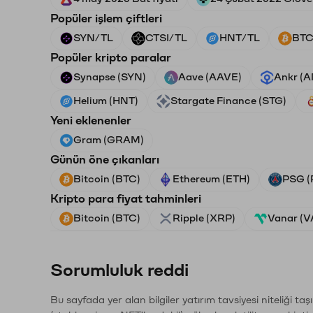
Popüler işlem çiftleri
SYN/TL
CTSI/TL
HNT/TL
BTC
Popüler kripto paralar
Synapse (SYN)
Aave (AAVE)
Ankr (
Helium (HNT)
Stargate Finance (STG)
Yeni eklenenler
Gram (GRAM)
Günün öne çıkanları
Bitcoin (BTC)
Ethereum (ETH)
PSG (
Kripto para fiyat tahminleri
Bitcoin (BTC)
Ripple (XRP)
Vanar (
Sorumluluk reddi
Bu sayfada yer alan bilgiler yatırım tavsiyesi niteliği ta