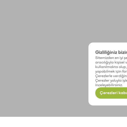
Gizliliğiniz biz
Sitemizden en iyi şe
aracılığıyla kişisel
kullanılmakta olup, 
yapabilmek için fark
Çerezlerle verdiğin
Çerezler yoluyla işl
inceleyebilirsiniz.
Çerezleri kabu