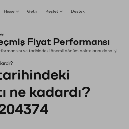
Hisse
Getiri
Keşfet
Destek
işi
çmiş Fiyat Performansı
Performansını ve tarihindeki önemli dönüm noktalarını daha iyi
dardı?
tarihindeki
tı ne kadardı?
204374