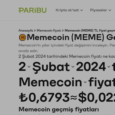
Kripto al/sat
Piyasalar
Anasayfa
Memecoin fiyatı
Memecoin (MEME) TL fiyat geçm
Memecoin (MEME) Ge
Memecoin'in yıllar içindeki fiyat değişimini inceleyin. 
analiz edin.
2 Şubat 2024 tarihindeki Memecoin fiyatı ne ka
2
Şubat
2024
Memecoin
fiya
₺0,6793
≈
$0,02
Memecoin geçmiş fiyatları