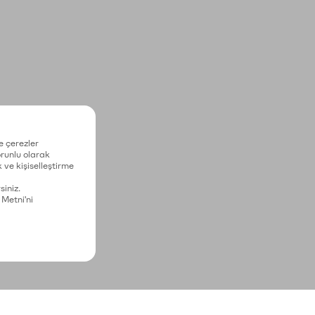
e çerezler
zorunlu olarak
 ve kişiselleştirme
siniz.
 Metni'ni