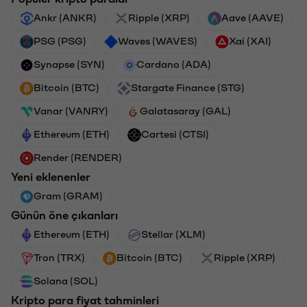
Ankr (ANKR)
Ripple (XRP)
Aave (AAVE)
PSG (PSG)
Waves (WAVES)
Xai (XAI)
Synapse (SYN)
Cardano (ADA)
Bitcoin (BTC)
Stargate Finance (STG)
Vanar (VANRY)
Galatasaray (GAL)
Ethereum (ETH)
Cartesi (CTSI)
Render (RENDER)
Yeni eklenenler
Gram (GRAM)
Günün öne çıkanları
Ethereum (ETH)
Stellar (XLM)
Tron (TRX)
Bitcoin (BTC)
Ripple (XRP)
Solana (SOL)
Kripto para fiyat tahminleri