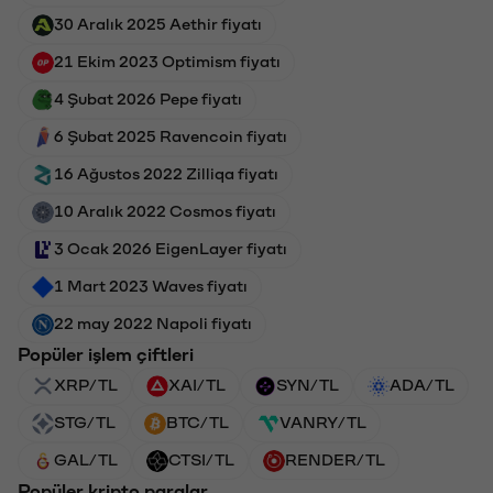
30 Aralık 2025 Aethir fiyatı
21 Ekim 2023 Optimism fiyatı
4 Şubat 2026 Pepe fiyatı
6 Şubat 2025 Ravencoin fiyatı
16 Ağustos 2022 Zilliqa fiyatı
10 Aralık 2022 Cosmos fiyatı
3 Ocak 2026 EigenLayer fiyatı
1 Mart 2023 Waves fiyatı
22 may 2022 Napoli fiyatı
Popüler işlem çiftleri
XRP/TL
XAI/TL
SYN/TL
ADA/TL
STG/TL
BTC/TL
VANRY/TL
GAL/TL
CTSI/TL
RENDER/TL
Popüler kripto paralar