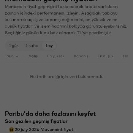
Memecoin fiyat geçmişini takip ederek kripto varlıkların
zaman içindeki performansını izleyin. Aşağıdaki tabloyu
kullanarak açılış ve kapanış değerlerini, en yüksek ve en
düşük fiyatları ve işlem hacmini kolayca görüntüleyebilirsiniz.
Seçtiğiniz günün kuru baz alınarak TL'ye çevrilmiştir.
1 gün
1 hafta
1 ay
Tarih
Açılış
En yüksek
Kapanış
En düşük
Haci
Bu tarih aralığı için veri bulunamadı.
Paribu'da daha fazlasını keşfet
Son gezilen geçmiş fiyatlar
20 july 2026 Movement fiyatı