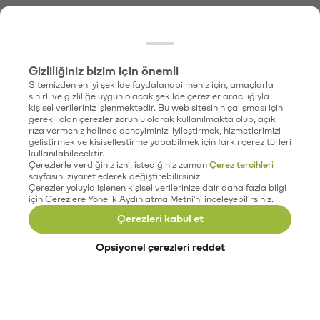
Gizliliğiniz bizim için önemli
Sitemizden en iyi şekilde faydalanabilmeniz için, amaçlarla
sınırlı ve gizliliğe uygun olacak şekilde çerezler aracılığıyla
kişisel verileriniz işlenmektedir. Bu web sitesinin çalışması için
gerekli olan çerezler zorunlu olarak kullanılmakta olup, açık
rıza vermeniz halinde deneyiminizi iyileştirmek, hizmetlerimizi
geliştirmek ve kişiselleştirme yapabilmek için farklı çerez türleri
kullanılabilecektir.
Çerezlerle verdiğiniz izni, istediğiniz zaman
Çerez tercihleri
sayfasını ziyaret ederek değiştirebilirsiniz.
Çerezler yoluyla işlenen kişisel verilerinize dair daha fazla bilgi
için Çerezlere Yönelik Aydınlatma Metni'ni inceleyebilirsiniz.
Çerezleri kabul et
Opsiyonel çerezleri reddet