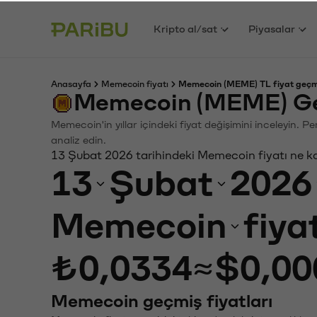
Kripto al/sat
Piyasalar
Anasayfa
Memecoin fiyatı
Memecoin (MEME) TL fiyat geçm
Memecoin (MEME) Ge
Memecoin'in yıllar içindeki fiyat değişimini inceleyin. 
analiz edin.
13 Şubat 2026 tarihindeki Memecoin fiyatı ne k
13
Şubat
2026
Memecoin
fiya
₺0,0334
≈
$0,00
Memecoin geçmiş fiyatları