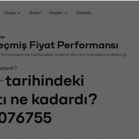
Hisse
Getiri
Keşfet
Destek
işi
çmiş Fiyat Performansı
Performansını ve tarihindeki önemli dönüm noktalarını daha iyi
adardı?
tarihindeki
tı ne kadardı?
076755