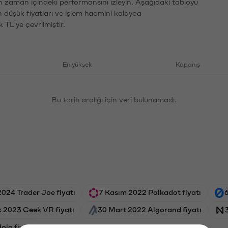
n zaman içindeki performansını izleyin. Aşağıdaki tabloyu
n düşük fiyatları ve işlem hacmini kolayca
 TL'ye çevrilmiştir.
En yüksek
Kapanış
Bu tarih aralığı için veri bulunamadı.
024 Trader Joe fiyatı
7 Kasım 2022 Polkadot fiyatı
6
k 2023 Ceek VR fiyatı
30 Mart 2022 Algorand fiyatı
olo fiyatı