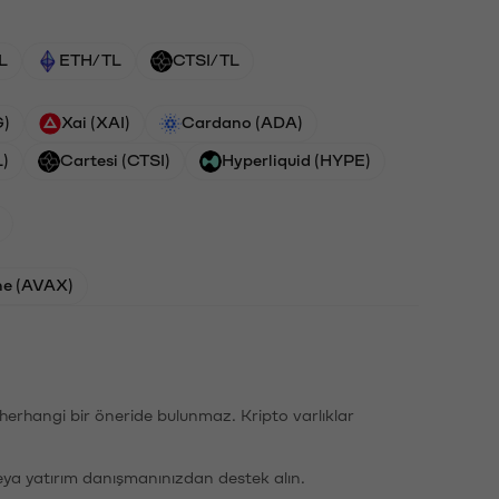
L
ETH/TL
CTSI/TL
G)
Xai (XAI)
Cardano (ADA)
L)
Cartesi (CTSI)
Hyperliquid (HYPE)
he (AVAX)
li herhangi bir öneride bulunmaz. Kripto varlıklar
eya yatırım danışmanınızdan destek alın.