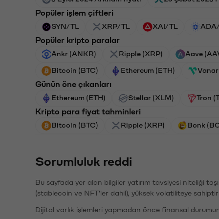
Popüler işlem çiftleri
SYN/TL
XRP/TL
XAI/TL
ADA
Popüler kripto paralar
Ankr (ANKR)
Ripple (XRP)
Aave (AA
Bitcoin (BTC)
Ethereum (ETH)
Vanar
Günün öne çıkanları
Ethereum (ETH)
Stellar (XLM)
Tron (
Kripto para fiyat tahminleri
Bitcoin (BTC)
Ripple (XRP)
Bonk (B
Sorumluluk reddi
Bu sayfada yer alan bilgiler yatırım tavsiyesi niteliği ta
(stablecoin ve NFT'ler dahil), yüksek volatiliteye sahipti
Dijital varlık işlemleri yapmadan önce finansal durumu