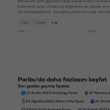
Memecoin fiyat geçmişini takip ederek kripto varlıkları
kullanarak açılış ve kapanış değerlerini, en yüksek ve e
görüntüleyebilirsiniz. Seçtiğiniz günün kuru baz alınarak
1 gün
1 hafta
1 ay
Tarih
Açılış
Paribu'da daha fazlasını keşfet
Son gezilen geçmiş fiyatlar
15 Aralık 2023 Ontology fiyatı
20 Temmuz 2
23 Ağustos 2023 Aston Villa fiyatı
21 Aralı
3 Eylül 2024 Arkham fiyatı
26 Şubat 2023 H