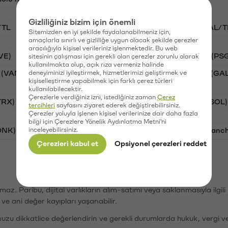
Gizliliğiniz bizim için önemli
/TL
BTC/TL
VANRY/TL
STG/TL
GAL/T
Sitemizden en iyi şekilde faydalanabilmeniz için,
amaçlarla sınırlı ve gizliliğe uygun olacak şekilde çerezler
aracılığıyla kişisel verileriniz işlenmektedir. Bu web
VE)
Synapse (SYN)
Waves (WAVES)
PSG (PS
sitesinin çalışması için gerekli olan çerezler zorunlu olarak
kullanılmakta olup, açık rıza vermeniz halinde
 (VANRY)
deneyiminizi iyileştirmek, hizmetlerimizi geliştirmek ve
Stargate Finance (STG)
Galatasaray (GA
kişiselleştirme yapabilmek için farklı çerez türleri
kullanılabilecektir.
Çerezlerle verdiğiniz izni, istediğiniz zaman
Çerez
TRX)
Bitcoin (BTC)
Ripple (XRP)
Solana (SOL)
tercihleri
sayfasını ziyaret ederek değiştirebilirsiniz.
Çerezler yoluyla işlenen kişisel verilerinize dair daha fazla
bilgi için Çerezlere Yönelik Aydınlatma Metni'ni
ONK)
inceleyebilirsiniz.
Ethereum (ETH)
Synapse (SYN)
Avalanc
Çerezleri kabul et
Opsiyonel çerezleri reddet
şımaz. Paribu, dijital varlıkların alım-satımı veya saklanmasıyla ilgi
r ve ani değer kayıpları yaşanabilir.
nuzu dikkatlice değerlendirin ve gerekli durumlarda hukuk, vergi v