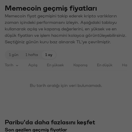
Memecoin geçmiş fiyatları
Memecoin fiyat geçmişini takip ederek kripto varlıkların
zaman içindeki performansını izleyin. Aşağıdaki tabloyu
kullanarak açılış ve kapanış değerlerini, en yüksek ve en
düşük fiyatları ve işlem hacmini kolayca görüntüleyebilirsiniz.
Seçtiğiniz günün kuru baz alınarak TL'ye çevrilmiştir.
1 gün
1 hafta
1 ay
Tarih
Açılış
En yüksek
Kapanış
En düşük
Haci
Bu tarih aralığı için veri bulunamadı.
Paribu'da daha fazlasını keşfet
Son gezilen geçmiş fiyatlar