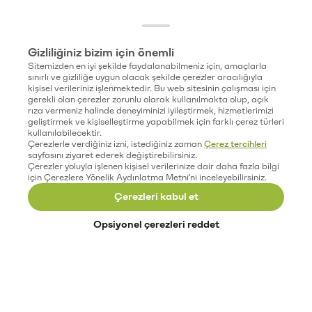
Gizliliğiniz bizim için önemli
Sitemizden en iyi şekilde faydalanabilmeniz için, amaçlarla
sınırlı ve gizliliğe uygun olacak şekilde çerezler aracılığıyla
kişisel verileriniz işlenmektedir. Bu web sitesinin çalışması için
gerekli olan çerezler zorunlu olarak kullanılmakta olup, açık
rıza vermeniz halinde deneyiminizi iyileştirmek, hizmetlerimizi
geliştirmek ve kişiselleştirme yapabilmek için farklı çerez türleri
kullanılabilecektir.
Çerezlerle verdiğiniz izni, istediğiniz zaman
Çerez tercihleri
sayfasını ziyaret ederek değiştirebilirsiniz.
Çerezler yoluyla işlenen kişisel verilerinize dair daha fazla bilgi
için Çerezlere Yönelik Aydınlatma Metni'ni inceleyebilirsiniz.
Çerezleri kabul et
Opsiyonel çerezleri reddet