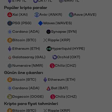
ETH/TL
OXT/TL
NMR/TL
Popüler kripto paralar
Xai (XAI)
Ankr (ANKR)
Aave (AAVE)
PSG (PSG)
Waves (WAVES)
Cardano (ADA)
Synapse (SYN)
Bitcoin (BTC)
Ripple (XRP)
Ethereum (ETH)
Hyperliquid (HYPE)
Galatasaray (GAL)
Orchid (OXT)
Numeraire (NMR)
Chiliz (CHZ)
Günün öne çıkanları
Bitcoin (BTC)
Ethereum (ETH)
Cardano (ADA)
Bat (BAT)
Dogecoin (DOGE)
Chiliz (CHZ)
Kripto para fiyat tahminleri
Bitcoin (BTC)
Ripple (XRP)