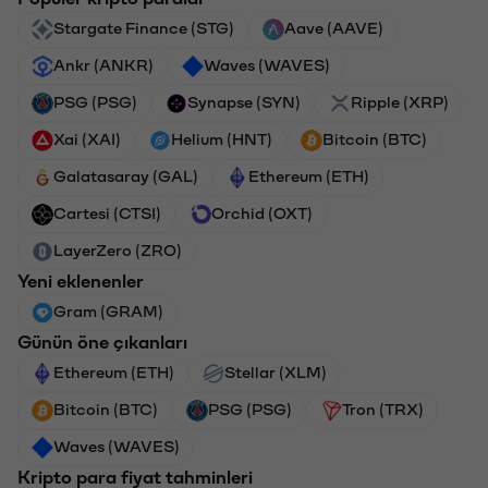
Stargate Finance (STG)
Aave (AAVE)
Ankr (ANKR)
Waves (WAVES)
PSG (PSG)
Synapse (SYN)
Ripple (XRP)
Xai (XAI)
Helium (HNT)
Bitcoin (BTC)
Galatasaray (GAL)
Ethereum (ETH)
Cartesi (CTSI)
Orchid (OXT)
LayerZero (ZRO)
Yeni eklenenler
Gram (GRAM)
Günün öne çıkanları
Ethereum (ETH)
Stellar (XLM)
Bitcoin (BTC)
PSG (PSG)
Tron (TRX)
Waves (WAVES)
Kripto para fiyat tahminleri