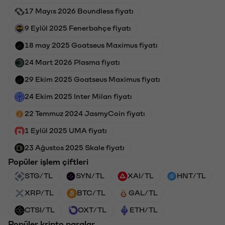
17 Mayıs 2026 Boundless fiyatı
9 Eylül 2025 Fenerbahçe fiyatı
18 may 2025 Goatseus Maximus fiyatı
24 Mart 2026 Plasma fiyatı
29 Ekim 2025 Goatseus Maximus fiyatı
24 Ekim 2025 Inter Milan fiyatı
22 Temmuz 2024 JasmyCoin fiyatı
1 Eylül 2025 UMA fiyatı
23 Ağustos 2025 Skale fiyatı
Popüler işlem çiftleri
STG/TL
SYN/TL
XAI/TL
HNT/TL
XRP/TL
BTC/TL
GAL/TL
CTSI/TL
OXT/TL
ETH/TL
Popüler kripto paralar