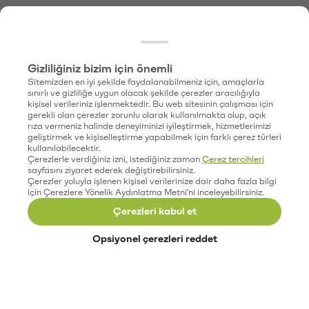
Gizliliğiniz bizim için önemli
Sitemizden en iyi şekilde faydalanabilmeniz için, amaçlarla
sınırlı ve gizliliğe uygun olacak şekilde çerezler aracılığıyla
kişisel verileriniz işlenmektedir. Bu web sitesinin çalışması için
gerekli olan çerezler zorunlu olarak kullanılmakta olup, açık
rıza vermeniz halinde deneyiminizi iyileştirmek, hizmetlerimizi
geliştirmek ve kişiselleştirme yapabilmek için farklı çerez türleri
kullanılabilecektir.
Çerezlerle verdiğiniz izni, istediğiniz zaman
Çerez tercihleri
sayfasını ziyaret ederek değiştirebilirsiniz.
Çerezler yoluyla işlenen kişisel verilerinize dair daha fazla bilgi
için Çerezlere Yönelik Aydınlatma Metni'ni inceleyebilirsiniz.
Çerezleri kabul et
Opsiyonel çerezleri reddet