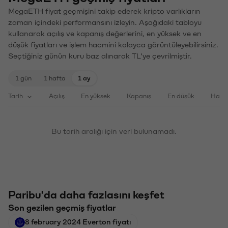
MegaETH fiyat geçmişini takip ederek kripto varlıkların
zaman içindeki performansını izleyin. Aşağıdaki tabloyu
kullanarak açılış ve kapanış değerlerini, en yüksek ve en
düşük fiyatları ve işlem hacmini kolayca görüntüleyebilirsiniz.
Seçtiğiniz günün kuru baz alınarak TL'ye çevrilmiştir.
1 gün
1 hafta
1 ay
Tarih
Açılış
En yüksek
Kapanış
En düşük
Haci
Bu tarih aralığı için veri bulunamadı.
Paribu'da daha fazlasını keşfet
Son gezilen geçmiş fiyatlar
8 february 2024 Everton fiyatı