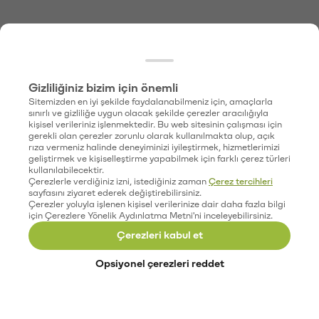
Gizliliğiniz bizim için önemli
Sitemizden en iyi şekilde faydalanabilmeniz için, amaçlarla
sınırlı ve gizliliğe uygun olacak şekilde çerezler aracılığıyla
kişisel verileriniz işlenmektedir. Bu web sitesinin çalışması için
gerekli olan çerezler zorunlu olarak kullanılmakta olup, açık
rıza vermeniz halinde deneyiminizi iyileştirmek, hizmetlerimizi
geliştirmek ve kişiselleştirme yapabilmek için farklı çerez türleri
kullanılabilecektir.
Çerezlerle verdiğiniz izni, istediğiniz zaman
Çerez tercihleri
sayfasını ziyaret ederek değiştirebilirsiniz.
Çerezler yoluyla işlenen kişisel verilerinize dair daha fazla bilgi
için Çerezlere Yönelik Aydınlatma Metni'ni inceleyebilirsiniz.
Çerezleri kabul et
Opsiyonel çerezleri reddet