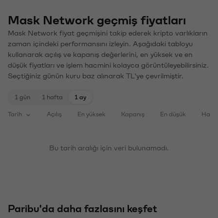
Mask Network geçmiş fiyatları
Mask Network fiyat geçmişini takip ederek kripto varlıkların
zaman içindeki performansını izleyin. Aşağıdaki tabloyu
kullanarak açılış ve kapanış değerlerini, en yüksek ve en
düşük fiyatları ve işlem hacmini kolayca görüntüleyebilirsiniz.
Seçtiğiniz günün kuru baz alınarak TL'ye çevrilmiştir.
1 gün
1 hafta
1 ay
Tarih
Açılış
En yüksek
Kapanış
En düşük
Haci
Bu tarih aralığı için veri bulunamadı.
Paribu'da daha fazlasını keşfet