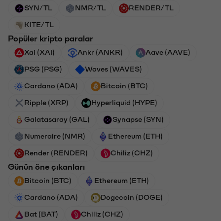
SYN/TL
NMR/TL
RENDER/TL
KITE/TL
Popüler kripto paralar
Xai (XAI)
Ankr (ANKR)
Aave (AAVE)
PSG (PSG)
Waves (WAVES)
Cardano (ADA)
Bitcoin (BTC)
Ripple (XRP)
Hyperliquid (HYPE)
Galatasaray (GAL)
Synapse (SYN)
Numeraire (NMR)
Ethereum (ETH)
Render (RENDER)
Chiliz (CHZ)
Günün öne çıkanları
Bitcoin (BTC)
Ethereum (ETH)
Cardano (ADA)
Dogecoin (DOGE)
Bat (BAT)
Chiliz (CHZ)