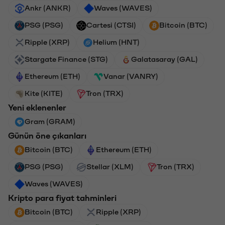
Ankr (ANKR)
Waves (WAVES)
PSG (PSG)
Cartesi (CTSI)
Bitcoin (BTC)
Ripple (XRP)
Helium (HNT)
Stargate Finance (STG)
Galatasaray (GAL)
Ethereum (ETH)
Vanar (VANRY)
Kite (KITE)
Tron (TRX)
Yeni eklenenler
Gram (GRAM)
Günün öne çıkanları
Bitcoin (BTC)
Ethereum (ETH)
PSG (PSG)
Stellar (XLM)
Tron (TRX)
Waves (WAVES)
Kripto para fiyat tahminleri
Bitcoin (BTC)
Ripple (XRP)