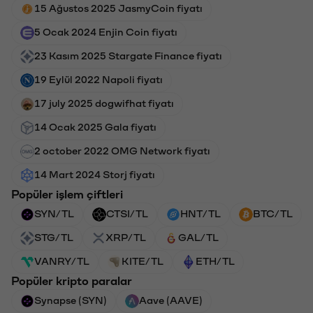
15 Ağustos 2025 JasmyCoin fiyatı
5 Ocak 2024 Enjin Coin fiyatı
23 Kasım 2025 Stargate Finance fiyatı
19 Eylül 2022 Napoli fiyatı
17 july 2025 dogwifhat fiyatı
14 Ocak 2025 Gala fiyatı
2 october 2022 OMG Network fiyatı
14 Mart 2024 Storj fiyatı
Popüler işlem çiftleri
SYN/TL
CTSI/TL
HNT/TL
BTC/TL
STG/TL
XRP/TL
GAL/TL
VANRY/TL
KITE/TL
ETH/TL
Popüler kripto paralar
Synapse (SYN)
Aave (AAVE)