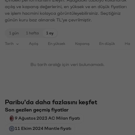
içindeki performansını izleyin. Aşağıdaki tabloyu kullanarak
açılış ve kapanış değerlerini, en yüksek ve en düşük fiyatları
ve işlem hacmini kolayca görüntüleyebilirsiniz. Seçtiğiniz
günün kuru baz alınarak TL'ye çevrilmiştir.
1 gün
1 hafta
1 ay
Tarih
Açılış
En yüksek
Kapanış
En düşük
Haci
Bu tarih aralığı için veri bulunamadı.
Paribu'da daha fazlasını keşfet
Son gezilen geçmiş fiyatlar
9 Ağustos 2023 AC Milan fiyatı
11 Ekim 2024 Mantle fiyatı