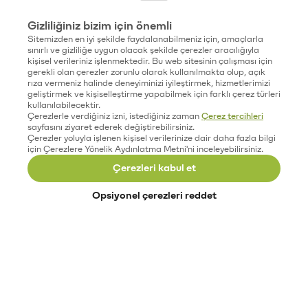
Gizliliğiniz bizim için önemli
Sitemizden en iyi şekilde faydalanabilmeniz için, amaçlarla
sınırlı ve gizliliğe uygun olacak şekilde çerezler aracılığıyla
kişisel verileriniz işlenmektedir. Bu web sitesinin çalışması için
gerekli olan çerezler zorunlu olarak kullanılmakta olup, açık
rıza vermeniz halinde deneyiminizi iyileştirmek, hizmetlerimizi
geliştirmek ve kişiselleştirme yapabilmek için farklı çerez türleri
kullanılabilecektir.
Çerezlerle verdiğiniz izni, istediğiniz zaman
Çerez tercihleri
sayfasını ziyaret ederek değiştirebilirsiniz.
Çerezler yoluyla işlenen kişisel verilerinize dair daha fazla bilgi
için Çerezlere Yönelik Aydınlatma Metni'ni inceleyebilirsiniz.
Çerezleri kabul et
Opsiyonel çerezleri reddet
Paribu’yu keşfet