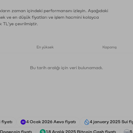
kların zaman içindeki performansını izleyin. Aşağıdaki
sek ve en düşük fiyatları ve işlem hacmini kolayca
 TL'ye çevrilmiştir.
En yüksek
Kapanış
Bu tarih aralığı için veri bulunamadı.
fiyatı
4 Ocak 2026 Aevo fiyatı
4 january 2025 Sui fi
Dogecoin fiyatı
18 Aralık 2025 Bitcoin Cash fiyatı
5