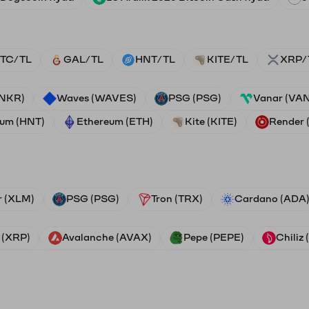
TC/TL
GAL/TL
HNT/TL
KITE/TL
XRP/
ANKR)
Waves (WAVES)
PSG (PSG)
Vanar (VA
ium (HNT)
Ethereum (ETH)
Kite (KITE)
Render
r (XLM)
PSG (PSG)
Tron (TRX)
Cardano (ADA
 (XRP)
Avalanche (AVAX)
Pepe (PEPE)
Chiliz