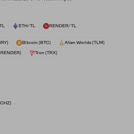
TL
ETH/TL
RENDER/TL
NRY)
Bitcoin (BTC)
Alien Worlds (TLM)
 (RENDER)
Tron (TRX)
)
 (CHZ)