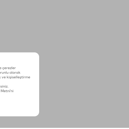
e çerezler
zorunlu olarak
 ve kişiselleştirme
siniz.
 Metni'ni