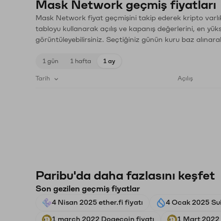
Mask Network geçmiş fiyatları
Mask Network fiyat geçmişini takip ederek kripto varlı
tabloyu kullanarak açılış ve kapanış değerlerini, en yük
görüntüleyebilirsiniz. Seçtiğiniz günün kuru baz alınarak
1 gün
1 hafta
1 ay
Tarih
Açılış
Paribu'da daha fazlasını keşfet
Son gezilen geçmiş fiyatlar
4 Nisan 2025 ether.fi fiyatı
4 Ocak 2025 Sui 
1 march 2022 Dogecoin fiyatı
1 Mart 2022 