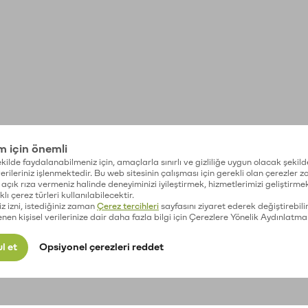
im için önemli
kilde faydalanabilmeniz için, amaçlarla sınırlı ve gizliliğe uygun olacak şekild
 verileriniz işlenmektedir. Bu web sitesinin çalışması için gerekli olan çerezler 
açık rıza vermeniz halinde deneyiminizi iyileştirmek, hizmetlerimizi geliştirmek
lı çerez türleri kullanılabilecektir.
iz izni, istediğiniz zaman
Çerez tercihleri
sayfasını ziyaret ederek değiştirebilir
enen kişisel verilerinize dair daha fazla bilgi için Çerezlere Yönelik Aydınlatma
l et
Opsiyonel çerezleri reddet