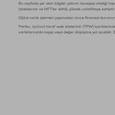
Bu sayfada yer alan bilgiler yatırım tavsiyesi niteliği ta
(stablecoin ve NFT'ler dahil), yüksek volatiliteye sahipti
Dijital varlık işlemleri yapmadan önce finansal durumu
Paribu, üçüncü taraf web sitelerinin (TPW) içeriklerin
varlıklarınızda kayıp veya değer düşüşüne yol açabilir. 