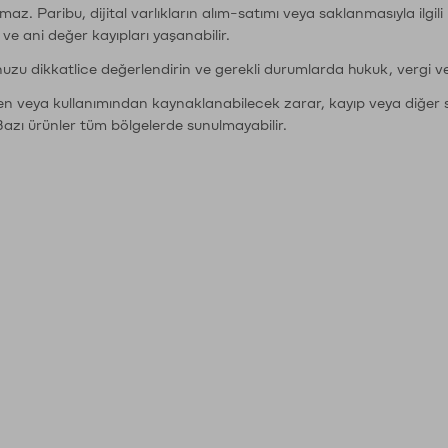
şımaz. Paribu, dijital varlıkların alım-satımı veya saklanmasıyla ilgi
r ve ani değer kayıpları yaşanabilir.
nuzu dikkatlice değerlendirin ve gerekli durumlarda hukuk, vergi v
den veya kullanımından kaynaklanabilecek zarar, kayıp veya diğer 
Bazı ürünler tüm bölgelerde sunulmayabilir.