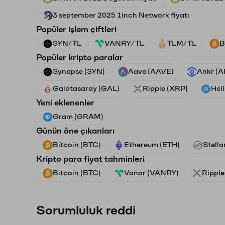
3 september 2025 1inch Network fiyatı
Popüler işlem çiftleri
SYN/TL
VANRY/TL
TLM/TL
B
Popüler kripto paralar
Synapse (SYN)
Aave (AAVE)
Ankr (
Galatasaray (GAL)
Ripple (XRP)
Hel
Yeni eklenenler
Gram (GRAM)
Günün öne çıkanları
Bitcoin (BTC)
Ethereum (ETH)
Stella
Kripto para fiyat tahminleri
Bitcoin (BTC)
Vanar (VANRY)
Ripple
Sorumluluk reddi