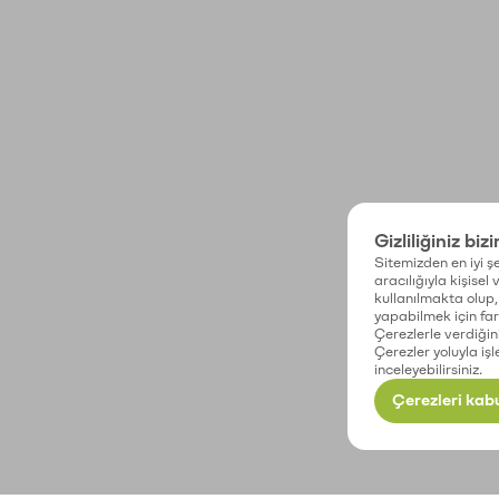
Gizliliğiniz biz
Sitemizden en iyi şe
aracılığıyla kişisel
kullanılmakta olup, 
yapabilmek için fark
Çerezlerle verdiğin
Çerezler yoluyla işl
inceleyebilirsiniz.
Çerezleri kabu