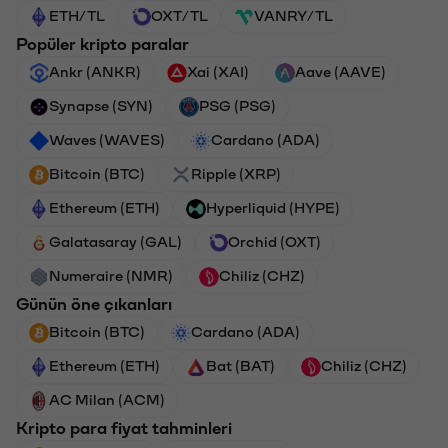
ETH/TL
OXT/TL
VANRY/TL
Popüler kripto paralar
Ankr (ANKR)
Xai (XAI)
Aave (AAVE)
Synapse (SYN)
PSG (PSG)
Waves (WAVES)
Cardano (ADA)
Bitcoin (BTC)
Ripple (XRP)
Ethereum (ETH)
Hyperliquid (HYPE)
Galatasaray (GAL)
Orchid (OXT)
Numeraire (NMR)
Chiliz (CHZ)
Günün öne çıkanları
Bitcoin (BTC)
Cardano (ADA)
Ethereum (ETH)
Bat (BAT)
Chiliz (CHZ)
AC Milan (ACM)
Kripto para fiyat tahminleri