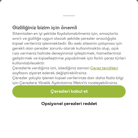
Gizliliğiniz bizim için önemli
Sitemizden en iyi şekilde faydalanabilmeniz için, amaçlarla
sınırlı ve gizliliğe uygun olacak şekilde çerezler aracılığıyla
kişisel verileriniz işlenmektedir. Bu web sitesinin çalışması için
gerekli olan çerezler zorunlu olarak kullanılmakta olup, açık
rıza vermeniz halinde deneyiminizi iyileştirmek, hizmetlerimizi
geliştirmek ve kişiselleştirme yapabilmek için farklı çerez türleri
kullanılabilecektir.
Çerezlerle verdiğiniz izni, istediğiniz zaman
Çerez tercihleri
sayfasını ziyaret ederek değiştirebilirsiniz.
Çerezler yoluyla işlenen kişisel verilerinize dair daha fazla bilgi
için Çerezlere Yönelik Aydınlatma Metni'ni inceleyebilirsiniz.
Çerezleri kabul et
Opsiyonel çerezleri reddet