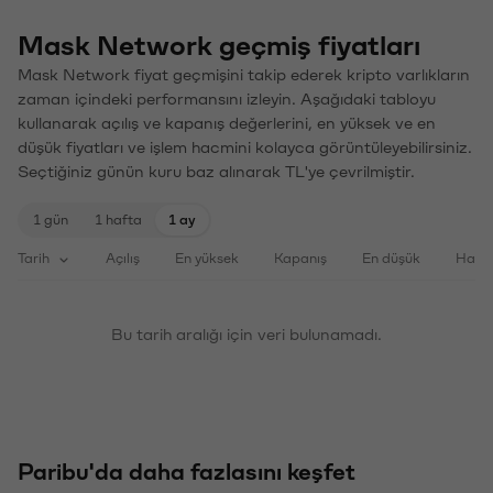
Mask Network geçmiş fiyatları
Mask Network fiyat geçmişini takip ederek kripto varlıkların
zaman içindeki performansını izleyin. Aşağıdaki tabloyu
kullanarak açılış ve kapanış değerlerini, en yüksek ve en
düşük fiyatları ve işlem hacmini kolayca görüntüleyebilirsiniz.
Seçtiğiniz günün kuru baz alınarak TL'ye çevrilmiştir.
1 gün
1 hafta
1 ay
Tarih
Açılış
En yüksek
Kapanış
En düşük
Haci
Bu tarih aralığı için veri bulunamadı.
Paribu'da daha fazlasını keşfet