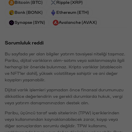
Bitcoin (BTC)
Ripple (XRP)
Bonk (BONK)
Ethereum (ETH)
Synapse (SYN)
Avalanche (AVAX)
Sorumluluk reddi
Bu sayfada yer alan bilgiler yatırım tavsiyesi niteliği taşımaz.
Paribu, dijital varlıkların alım-satımı veya saklanmasıyla ilgili
herhangi bir öneride bulunmaz. Kripto varlıklar (stablecoin
ve NFT'ler dahil), yüksek volatiliteye sahiptir ve ani değer
kayıpları yaşanabilir.
Dijital varlık işlemleri yapmadan önce finansal durumunuzu
dikkatlice değerlendirin ve gerekli durumlarda hukuk, vergi
veya yatırım danışmanınızdan destek alın.
Paribu, üçüncü taraf web sitelerinin (TPW) içeriklerinden
veya kullanımından kaynaklanabilecek zarar, kayıp veya
diğer sonuçlardan sorumlu değildir. TPW kullanımı,
varlıklarınızda kayıp veya değer düşüşüne yol açabilir. Bazı