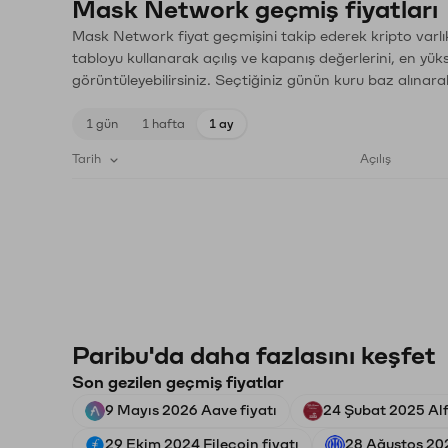
Mask Network geçmiş fiyatları
Mask Network fiyat geçmişini takip ederek kripto varlı
tabloyu kullanarak açılış ve kapanış değerlerini, en yük
görüntüleyebilirsiniz. Seçtiğiniz günün kuru baz alınarak
1 gün
1 hafta
1 ay
Tarih
Açılış
Paribu'da daha fazlasını keşfet
Son gezilen geçmiş fiyatlar
9 Mayıs 2026 Aave fiyatı
24 Şubat 2025 Alf
29 Ekim 2024 Filecoin fiyatı
28 Ağustos 202