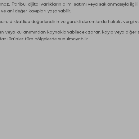
şımaz. Paribu, dijital varlıkların alım-satımı veya saklanmasıyla ilgi
r ve ani değer kayıpları yaşanabilir.
nuzu dikkatlice değerlendirin ve gerekli durumlarda hukuk, vergi v
den veya kullanımından kaynaklanabilecek zarar, kayıp veya diğer 
Bazı ürünler tüm bölgelerde sunulmayabilir.