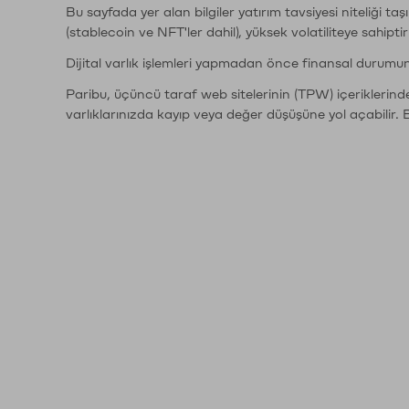
Bu sayfada yer alan bilgiler yatırım tavsiyesi niteliği ta
(stablecoin ve NFT'ler dahil), yüksek volatiliteye sahipti
Dijital varlık işlemleri yapmadan önce finansal durumu
Paribu, üçüncü taraf web sitelerinin (TPW) içeriklerin
varlıklarınızda kayıp veya değer düşüşüne yol açabilir. 