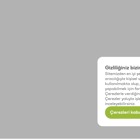
Gizliliğiniz biz
Sitemizden en iyi şe
aracılığıyla kişisel
kullanılmakta olup, 
yapabilmek için fark
Çerezlerle verdiğin
Çerezler yoluyla işl
inceleyebilirsiniz.
Çerezleri kabu