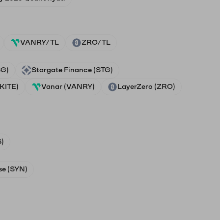
VANRY/TL
ZRO/TL
SG)
Stargate Finance (STG)
(KITE)
Vanar (VANRY)
LayerZero (ZRO)
)
e (SYN)