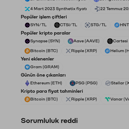
4 Mart 2023 Synthetix fiyatı
22 Temmuz 202
Popüler işlem çiftleri
SYN/TL
CTSI/TL
STG/TL
HNT
Popüler kripto paralar
Synapse (SYN)
Aave (AAVE)
Cartesi
Bitcoin (BTC)
Ripple (XRP)
Helium (
Yeni eklenenler
Gram (GRAM)
Günün öne çıkanları
Ethereum (ETH)
PSG (PSG)
Stellar 
Kripto para fiyat tahminleri
Bitcoin (BTC)
Ripple (XRP)
Vanar (
Sorumluluk reddi