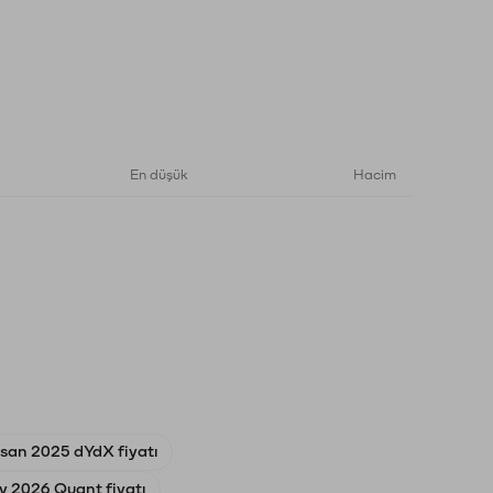
En düşük
Hacim
isan 2025 dYdX fiyatı
ly 2026 Quant fiyatı