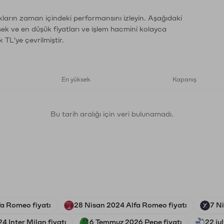
kların zaman içindeki performansını izleyin. Aşağıdaki
sek ve en düşük fiyatları ve işlem hacmini kolayca
 TL'ye çevrilmiştir.
En yüksek
Kapanış
Bu tarih aralığı için veri bulunamadı.
a Romeo fiyatı
28 Nisan 2024 Alfa Romeo fiyatı
7 N
4 Inter Milan fiyatı
6 Temmuz 2026 Pepe fiyatı
22 ju