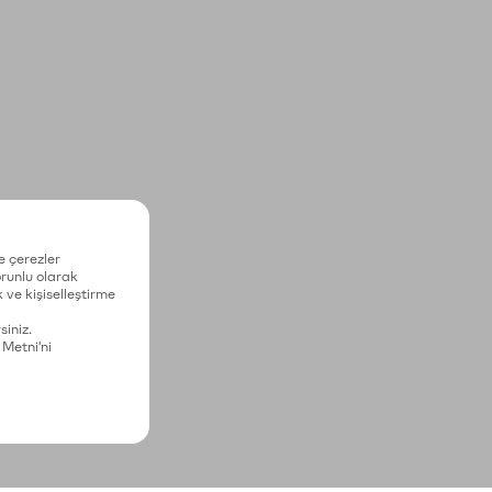
e çerezler
zorunlu olarak
 ve kişiselleştirme
siniz.
 Metni'ni