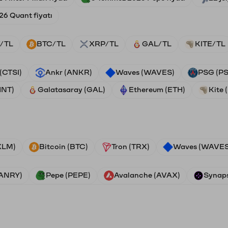
6 Quant fiyatı
/TL
BTC/TL
XRP/TL
GAL/TL
KITE/TL
 (CTSI)
Ankr (ANKR)
Waves (WAVES)
PSG (P
HNT)
Galatasaray (GAL)
Ethereum (ETH)
Kite 
(XLM)
Bitcoin (BTC)
Tron (TRX)
Waves (WAVES
VANRY)
Pepe (PEPE)
Avalanche (AVAX)
Synaps