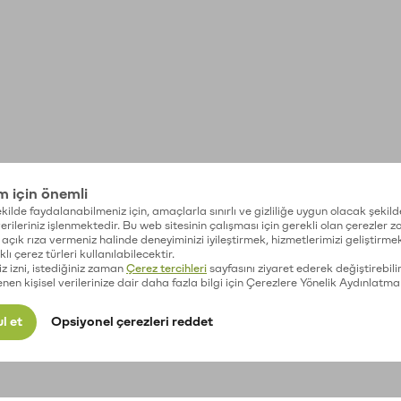
im için önemli
kilde faydalanabilmeniz için, amaçlarla sınırlı ve gizliliğe uygun olacak şekild
 verileriniz işlenmektedir. Bu web sitesinin çalışması için gerekli olan çerezler 
açık rıza vermeniz halinde deneyiminizi iyileştirmek, hizmetlerimizi geliştirmek
lı çerez türleri kullanılabilecektir.
iz izni, istediğiniz zaman
Çerez tercihleri
sayfasını ziyaret ederek değiştirebilir
enen kişisel verilerinize dair daha fazla bilgi için Çerezlere Yönelik Aydınlatma
l et
Opsiyonel çerezleri reddet