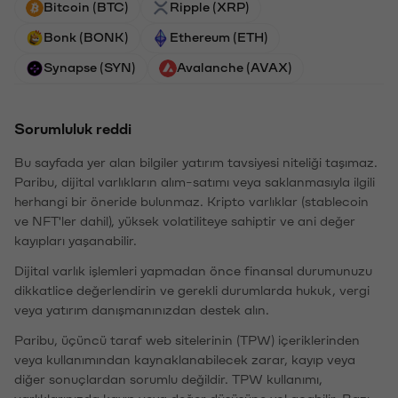
Bitcoin (BTC)
Ripple (XRP)
Bonk (BONK)
Ethereum (ETH)
Synapse (SYN)
Avalanche (AVAX)
Sorumluluk reddi
Bu sayfada yer alan bilgiler yatırım tavsiyesi niteliği taşımaz.
Paribu, dijital varlıkların alım-satımı veya saklanmasıyla ilgili
herhangi bir öneride bulunmaz. Kripto varlıklar (stablecoin
ve NFT'ler dahil), yüksek volatiliteye sahiptir ve ani değer
kayıpları yaşanabilir.
Dijital varlık işlemleri yapmadan önce finansal durumunuzu
dikkatlice değerlendirin ve gerekli durumlarda hukuk, vergi
veya yatırım danışmanınızdan destek alın.
Paribu, üçüncü taraf web sitelerinin (TPW) içeriklerinden
veya kullanımından kaynaklanabilecek zarar, kayıp veya
diğer sonuçlardan sorumlu değildir. TPW kullanımı,
varlıklarınızda kayıp veya değer düşüşüne yol açabilir. Bazı