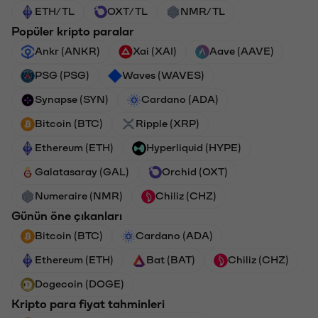
ETH/TL
OXT/TL
NMR/TL
Popüler kripto paralar
Ankr (ANKR)
Xai (XAI)
Aave (AAVE)
PSG (PSG)
Waves (WAVES)
Synapse (SYN)
Cardano (ADA)
Bitcoin (BTC)
Ripple (XRP)
Ethereum (ETH)
Hyperliquid (HYPE)
Galatasaray (GAL)
Orchid (OXT)
Numeraire (NMR)
Chiliz (CHZ)
Günün öne çıkanları
Bitcoin (BTC)
Cardano (ADA)
Ethereum (ETH)
Bat (BAT)
Chiliz (CHZ)
Dogecoin (DOGE)
Kripto para fiyat tahminleri