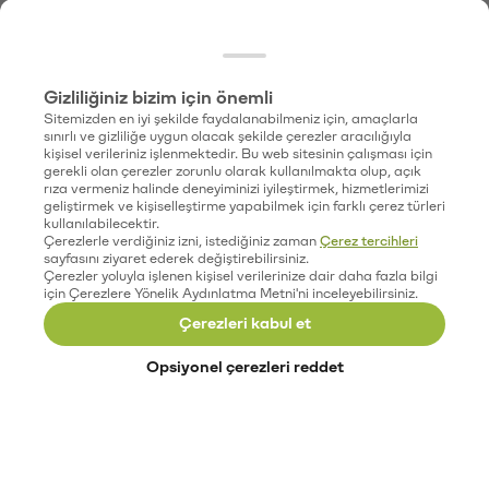
Gizliliğiniz bizim için önemli
Sitemizden en iyi şekilde faydalanabilmeniz için, amaçlarla
sınırlı ve gizliliğe uygun olacak şekilde çerezler aracılığıyla
kişisel verileriniz işlenmektedir. Bu web sitesinin çalışması için
gerekli olan çerezler zorunlu olarak kullanılmakta olup, açık
rıza vermeniz halinde deneyiminizi iyileştirmek, hizmetlerimizi
geliştirmek ve kişiselleştirme yapabilmek için farklı çerez türleri
kullanılabilecektir.
Çerezlerle verdiğiniz izni, istediğiniz zaman
Çerez tercihleri
sayfasını ziyaret ederek değiştirebilirsiniz.
Çerezler yoluyla işlenen kişisel verilerinize dair daha fazla bilgi
için Çerezlere Yönelik Aydınlatma Metni'ni inceleyebilirsiniz.
Çerezleri kabul et
Opsiyonel çerezleri reddet